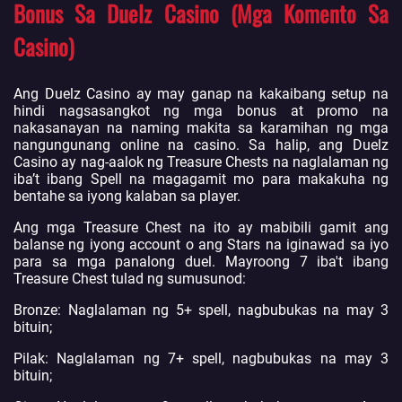
Bonus Sa Duelz Casino (Mga Komento Sa
Casino)
Ang Duelz Casino ay may ganap na kakaibang setup na
hindi nagsasangkot ng mga bonus at promo na
nakasanayan na naming makita sa karamihan ng mga
nangungunang online na casino. Sa halip, ang Duelz
Casino ay nag-aalok ng Treasure Chests na naglalaman ng
iba’t ibang Spell na magagamit mo para makakuha ng
bentahe sa iyong kalaban sa player.
Ang mga Treasure Chest na ito ay mabibili gamit ang
balanse ng iyong account o ang Stars na iginawad sa iyo
para sa mga panalong duel. Mayroong 7 iba't ibang
Treasure Chest tulad ng sumusunod:
Bronze: Naglalaman ng 5+ spell, nagbubukas na may 3
bituin;
Pilak: Naglalaman ng 7+ spell, nagbubukas na may 3
bituin;