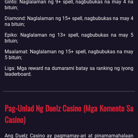
Ginto: Naglalaman ng 9+ spell, nagbubukas na may 4 na
bituin;
Diamond: Naglalaman ng 15+ spell, nagbubukas na may 4
na bituin;
Epiko: Naglalaman ng 13+ spell, nagbubukas na may 5
bituin;
Maalamat: Naglalaman ng 15+ spell, nagbubukas na may
5 bituin;
Liga: Mga reward na dumarami batay sa ranking ng iyong
leaderboard.
Pag-Unlad Ng Duelz Casino (Mga Komento Sa
Casino)
Ang Duelz Casino ay pagmamay-ari at pinamamahalaan