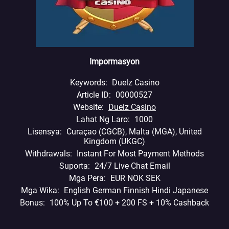
Impormasyon
Keywords
Duelz Casino
Article ID
00000527
Website
Duelz Casino
Lahat Ng Laro
1000
Lisensya
Curaçao (CGCB), Malta (MGA), United
Kingdom (UKGC)
Withdrawals
Instant For Most Payment Methods
Suporta
24/7 Live Chat Email
Mga Pera
EUR NOK SEK
Mga Wika
English German Finnish Hindi Japanese
Bonus
100% Up To €100 + 200 FS + 10% Cashback