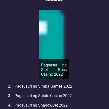
Pagsusuri ng
Slot Boss
Casino 2022
Pagsusuri ng Simba Games 2022
Pagsusuri ng Shlots Casino 2022
Pagsusuri ng ShadowBet 2022