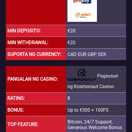
MIN DEPOSITO
€20
MIN WITHDRAWAL
€20
SUPORTA NG CURRENCY
CAD EUR GBP SEK
Pagsusuri
PANGALAN NG CASINO
ng Kosmonaut Casino
RATING
8
BONUS
Up to €500 + 100FS
Bitcoin, 24/7 Support,
TOP FEATURE
Generous Welcome Bonus