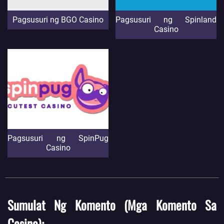
Pagsusuri ng BGO Casino
Pagsusuri ng Spinland
Casino
Pagsusuri ng SpinPug
Casino
Sumulat Ng Komento (Mga Komento Sa
Casino)