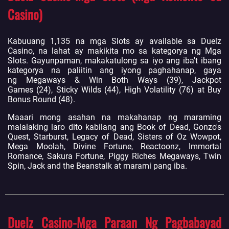
Casino)
Kabuuang 1,135 na mga Slots ay available sa Duelz
Casino, na lahat ay makikita mo sa kategorya ng Mga
Slots. Gayunpaman, makakatulong sa iyo ang iba't ibang
kategorya na paliitin ang iyong paghahanap, gaya
ng Megaways & Win Both Ways (39), Jackpot
Games (24), Sticky Wilds (44), High Volatility (76) at Buy
Bonus Round (48).
Maaari mong asahan na makahanap ng maraming
malalaking laro dito kabilang ang Book of Dead, Gonzo's
Quest, Starburst, Legacy of Dead, Sisters of Oz Wowpot,
Mega Moolah, Divine Fortune, Reactoonz, Immortal
Romance, Sakura Fortune, Piggy Riches Megaways, Twin
Spin, Jack and the Beanstalk at marami pang iba.
Duelz Casino-Mga Paraan Ng Pagbabayad