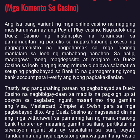
(Mga Komento Sa Casino)
Ang isa pang variant ng mga online casino na nagiging
mas karaniwan ay ang Pay at Play casino. Nag-aalok ang
Duelz Casino ng instant-play na karanasan sa
pamamagitan ng pag-alis sa napakahabang proseso ng
pagpaparehistro na nagpahamak sa mga bagong
manlalaro sa loob ng mahabang panahon. Sa halip,
magagawa mong magdeposito at maglaro sa Duelz
Casino sa loob lang ng isang minuto o dalawa salamat sa
setup ng pagbabayad sa Bank ID na gumagamit ng iyong
bank account para i-verify ang iyong pagkakakilanlan.
Trustly ang pangunahing paraan ng pagbabayad sa Duelz
Casino na nagbibigay-daan sa mabilis na pag-sign up at
opsyon sa paglalaro, ngunit maaari mo ring gamitin
ang Visa, Mastercard, Zimpler at Swish para sa mga
pagbabayad dito. Ang Duelz Casino ay nagsasaad din na
ang mga withdrawal sa pamamagitan ng manu-manong
bank transfer ay maaaring gamitin sa ilang partikular na
sitwasyon ngunit sila ay sasailalim sa isang bayad.
Tandaan na ang mga depositong ginawa gamit ang Visa o