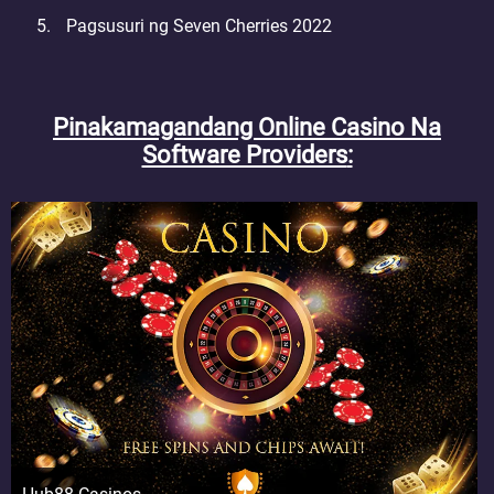
Pagsusuri ng Seven Cherries 2022
Pinakamagandang Online Casino Na
Software Providers