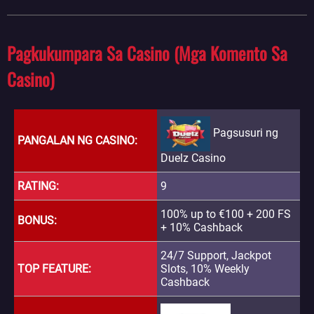
Pagkukumpara Sa Casino (Mga Komento Sa
Casino)
Pagsusuri ng
PANGALAN NG CASINO
Duelz Casino
RATING
9
100% up to €100 + 200 FS
BONUS
+ 10% Cashback
24/7 Support, Jackpot
TOP FEATURE
Slots, 10% Weekly
Cashback