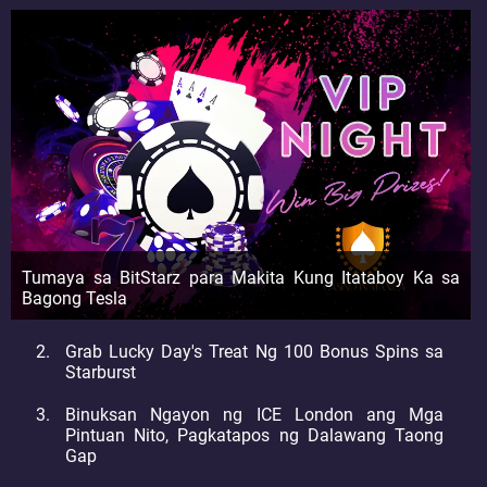
Tumaya sa BitStarz para Makita Kung Itataboy Ka sa
Bagong Tesla
Grab Lucky Day's Treat Ng 100 Bonus Spins sa
Starburst
Binuksan Ngayon ng ICE London ang Mga
Pintuan Nito, Pagkatapos ng Dalawang Taong
Gap