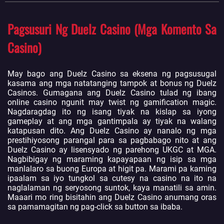
Pagsusuri Ng Duelz Casino (Mga Komento Sa
Casino)
May bago ang Duelz Casino sa eksena ng pagsusugal
kasama ang mga natatanging tampok at bonus ng Duelz
Casinos. Gumagana ang Duelz Casino tulad ng ibang
online casino ngunit may twist ng gamification magic.
Nagdaragdag ito ng isang tiyak na kislap sa iyong
gameplay at ang mga gantimpala ay tiyak na walang
katapusan dito. Ang Duelz Casino ay nanalo ng mga
prestihiyosong parangal para sa pagbabago nito at ang
Duelz Casino ay lisensyado ng parehong UKGC at MGA.
Nagbibigay ng maraming kapayapaan ng isip sa mga
manlalaro sa buong Europa at higit pa. Marami pa kaming
ipaalam sa iyo tungkol sa cutesy na casino na ito na
naglalaman ng seryosong suntok, kaya manatili sa amin.
Maaari mo ring bisitahin ang Duelz Casino anumang oras
sa pamamagitan ng pag-click sa button sa ibaba.