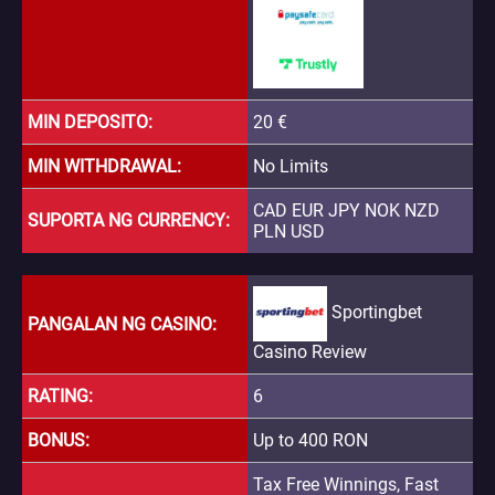
MIN DEPOSITO
20 €
MIN WITHDRAWAL
No Limits
CAD EUR JPY NOK NZD
SUPORTA NG CURRENCY
PLN USD
Sportingbet
PANGALAN NG CASINO
Casino Review
RATING
6
BONUS
Up to 400 RON
Tax Free Winnings, Fast