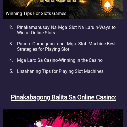
Winning Tips For Slots Games
Pinakamahusay Na Mga Slot Na Laruin-Ways to
Win at Online Slots
Paano Gumagana ang Mga Slot Machine-Best
Strategies for Playing Slot
Mga Laro Sa Casino-Winning in the Casino
Listahan ng Tips for Playing Slot Machines
Pinakabagong Balita Sa Online Casino