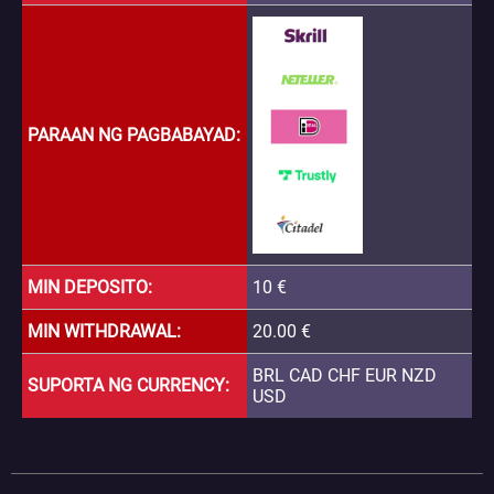
PARAAN NG PAGBABAYAD
MIN DEPOSITO
10 €
MIN WITHDRAWAL
20.00 €
BRL CAD CHF EUR NZD
SUPORTA NG CURRENCY
USD