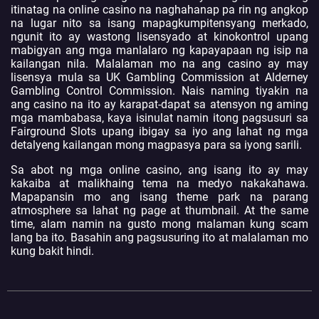
itinatag na online casino na naghahanap pa rin ng angkop
na lugar nito sa isang mapagkumpitensyang merkado,
ngunit ito ay wastong lisensyado at kinokontrol upang
mabigyan ang mga manlalaro ng kapayapaan ng isip na
kailangan nila. Malalaman mo na ang casino ay may
lisensya mula sa UK Gambling Commission at Alderney
Gambling Control Commission. Nais naming tiyakin na
ang casino na ito ay karapat-dapat sa atensyon ng aming
mga mambabasa, kaya isinulat namin itong pagsusuri sa
Fairground Slots upang ibigay sa iyo ang lahat ng mga
detalyeng kailangan mong magpasya para sa iyong sarili.
Sa abot ng mga online casino, ang isang ito ay may
kakaiba at malikhaing tema na medyo nakakahawa.
Mapapansin mo ang isang theme park na parang
atmosphere sa lahat ng page at thumbnail. At the same
time, alam namin na gusto mong malaman kung scam
lang ba ito. Basahin ang pagsusuring ito at malalaman mo
kung bakit hindi.