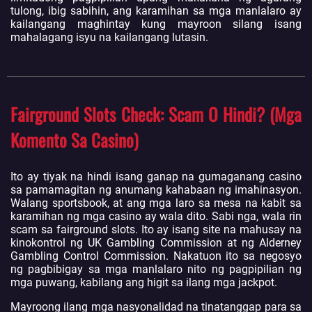
tulong, ibig sabihin, ang karamihan sa mga manlalaro ay
kailangang maghintay kung mayroon silang isang
mahalagang isyu na kailangang lutasin.
Fairground Slots Check: Scam O Hindi? (Mga
Komento Sa Casino)
Ito ay tiyak na hindi isang ganap na gumaganang casino
sa pamamagitan ng anumang kahabaan ng imahinasyon.
Walang sportsbook, at ang mga laro sa mesa na kabit sa
karamihan ng mga casino ay wala dito. Sabi nga, wala rin
scam sa fairground slots. Ito ay isang site na mahusay na
kinokontrol ng UK Gambling Commission at ng Alderney
Gambling Control Commission. Nakatuon ito sa negosyo
ng pagbibigay sa mga manlalaro nito ng pagpipilian ng
mga puwang, kabilang ang higit sa ilang mga jackpot.
Mayroong ilang mga nasyonalidad na tinatanggap para sa