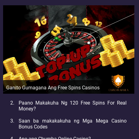
Ganito Gumagana Ang Free Spins Casinos
Paano Makakuha Ng 120 Free Spins For Real
Money?
Saan ba makakakuha ng Mga Mega Casino
Bonus Codes
Ano ang Chumba Online Casino?