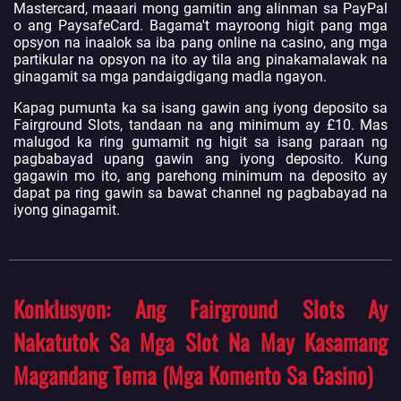
Mastercard, maaari mong gamitin ang alinman sa PayPal
o ang PaysafeCard. Bagama't mayroong higit pang mga
opsyon na inaalok sa iba pang online na casino, ang mga
partikular na opsyon na ito ay tila ang pinakamalawak na
ginagamit sa mga pandaigdigang madla ngayon.
Kapag pumunta ka sa isang gawin ang iyong deposito sa
Fairground Slots, tandaan na ang minimum ay £10. Mas
malugod ka ring gumamit ng higit sa isang paraan ng
pagbabayad upang gawin ang iyong deposito. Kung
gagawin mo ito, ang parehong minimum na deposito ay
dapat pa ring gawin sa bawat channel ng pagbabayad na
iyong ginagamit.
Konklusyon: Ang Fairground Slots Ay
Nakatutok Sa Mga Slot Na May Kasamang
Magandang Tema (Mga Komento Sa Casino)