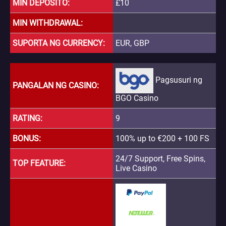
MIN DEPOSITO
£10
MIN WITHDRAWAL
SUPORTA NG CURRENCY
EUR, GBP
Pagsusuri ng
PANGALAN NG CASINO
BGO Casino
RATING
9
BONUS
100% up to €200 + 100 FS
24/7 Support, Free Spins,
TOP FEATURE
Live Casino