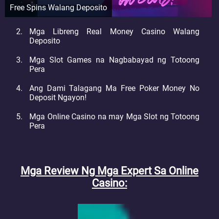
Free Spins Walang Deposito
Mga Libreng Real Money Casino Walang
Deposito
Mga Slot Games na Nagbabayad ng Totoong
Pera
Ang Dami Talagang Ma Free Poker Money No
Deposit Ngayon!
Mga Online Casino na may Mga Slot ng Totoong
Pera
Mga Review Ng Mga Expert Sa Online
Casino