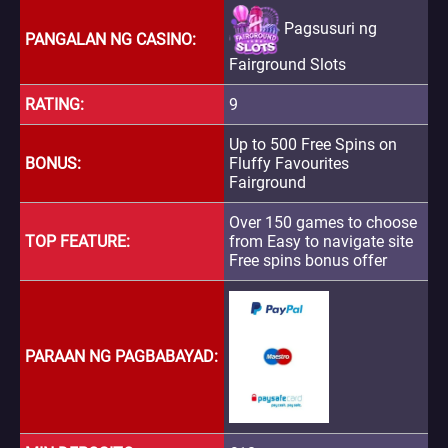
Pagsusuri ng
PANGALAN NG CASINO
Fairground Slots
RATING
9
Up to 500 Free Spins on
BONUS
Fluffy Favourites
Fairground
Over 150 games to choose
TOP FEATURE
from Easy to navigate site
Free spins bonus offer
PARAAN NG PAGBABAYAD