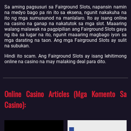
Sa aming pagsusuri sa Fairground Slots, napansin namin
na medyo bago pa rin ito sa eksena, ngunit nakakuha na
ito ng mga sumusunod na manlalaro. Ito ay isang online
na casino na ganap na nakatutok sa mga slot. Maaaring
walang malawak na pagpipilian ang Fairground Slots gaya
ng iba sa lugar na ito, ngunit maaaring magbago iyon sa
mga darating na taon. Ang mga Fairground Slots ay sulit
na subukan.
Hindi ito scam. Ang Fairground Slots ay isang lehitimong
online na casino na may malaking deal para dito.
Online Casino Articles (Mga Komento Sa
Casino)