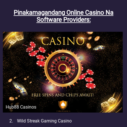
Pinakamagandang Online Casino Na
Software Providers
Hub88 Casinos
Wild Streak Gaming Casino