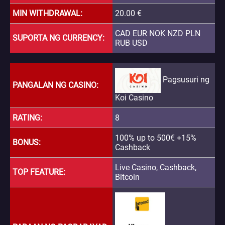
MIN WITHDRAWAL
20.00 €
CAD EUR NOK NZD PLN
SUPORTA NG CURRENCY
RUB USD
Pagsusuri ng
PANGALAN NG CASINO
Koi Casino
RATING
8
100% up to 500€ +15%
BONUS
Cashback
Live Casino, Cashback,
TOP FEATURE
Bitcoin