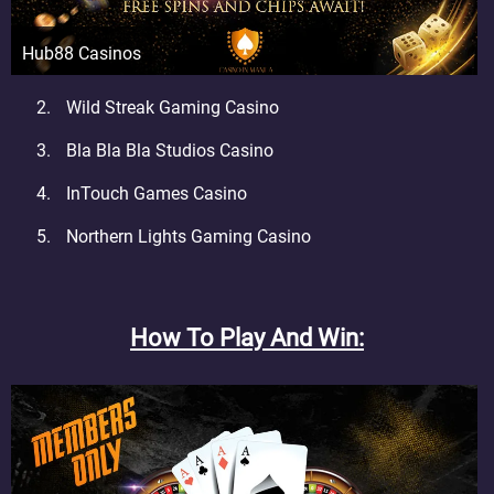
Hub88 Casinos
Wild Streak Gaming Casino
Bla Bla Bla Studios Casino
InTouch Games Casino
Northern Lights Gaming Casino
How To Play And Win