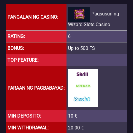
Pagsusuri ng
PANGALAN NG CASINO
Wizard Slots Casino
RATING
6
BONUS
Up to 500 FS
TOP FEATURE
PARAAN NG PAGBABAYAD
MIN DEPOSITO
10 €
MIN WITHDRAWAL
20.00 €