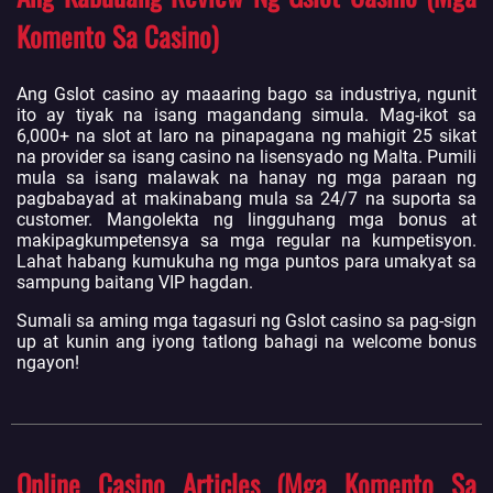
Komento Sa Casino)
Ang Gslot casino ay maaaring bago sa industriya, ngunit
ito ay tiyak na isang magandang simula. Mag-ikot sa
6,000+ na slot at laro na pinapagana ng mahigit 25 sikat
na provider sa isang casino na lisensyado ng Malta. Pumili
mula sa isang malawak na hanay ng mga paraan ng
pagbabayad at makinabang mula sa 24/7 na suporta sa
customer. Mangolekta ng lingguhang mga bonus at
makipagkumpetensya sa mga regular na kumpetisyon.
Lahat habang kumukuha ng mga puntos para umakyat sa
sampung baitang VIP hagdan.
Sumali sa aming mga tagasuri ng Gslot casino sa pag-sign
up at kunin ang iyong tatlong bahagi na welcome bonus
ngayon!
Online Casino Articles (Mga Komento Sa