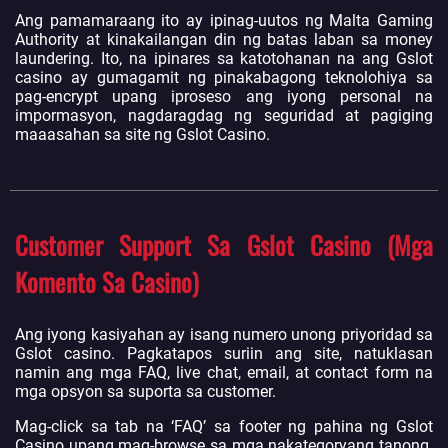
Ang pamamaraang ito ay ipinag-uutos ng Malta Gaming
Authority at kinakailangan din ng batas laban sa money
laundering. Ito, na ipinares sa katotohanan na ang Gslot
casino ay gumagamit ng pinakabagong teknolohiya sa
pag-encrypt upang iproseso ang iyong personal na
impormasyon, nagdaragdag ng seguridad at pagiging
maaasahan sa site ng Gslot Casino.
Customer Support Sa Gslot Casino (Mga
Komento Sa Casino)
Ang iyong kasiyahan ay isang numero unong priyoridad sa
Gslot casino. Pagkatapos suriin ang site, natuklasan
namin ang mga FAQ, live chat, email, at contact form na
mga opsyon sa suporta sa customer.
Mag-click sa tab na ‘FAQ’ sa footer ng pahina ng Gslot
Casino upang mag-browse sa mga nakategoryang tanong.