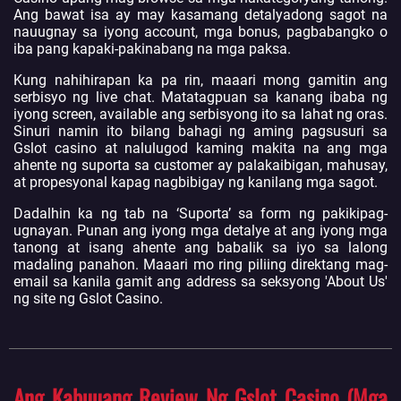
Ang bawat isa ay may kasamang detalyadong sagot na
nauugnay sa iyong account, mga bonus, pagbabangko o
iba pang kapaki-pakinabang na mga paksa.
Kung nahihirapan ka pa rin, maaari mong gamitin ang
serbisyo ng live chat. Matatagpuan sa kanang ibaba ng
iyong screen, available ang serbisyong ito sa lahat ng oras.
Sinuri namin ito bilang bahagi ng aming pagsusuri sa
Gslot casino at nalulugod kaming makita na ang mga
ahente ng suporta sa customer ay palakaibigan, mahusay,
at propesyonal kapag nagbibigay ng kanilang mga sagot.
Dadalhin ka ng tab na ‘Suporta’ sa form ng pakikipag-
ugnayan. Punan ang iyong mga detalye at ang iyong mga
tanong at isang ahente ang babalik sa iyo sa lalong
madaling panahon. Maaari mo ring piliing direktang mag-
email sa kanila gamit ang address sa seksyong 'About Us'
ng site ng Gslot Casino.
Ang Kabuuang Review Ng Gslot Casino (Mga