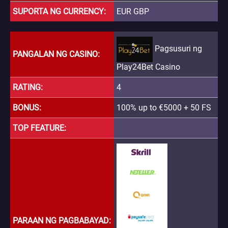
SUPORTA NG CURRENCY
EUR GBP
Pagsusuri ng
PANGALAN NG CASINO
Play24Bet Casino
RATING
4
BONUS
100% up to €5000 + 50 FS
TOP FEATURE
PARAAN NG PAGBABAYAD