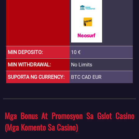
MIN DEPOSITO
10 €
MIN WITHDRAWAL
No Limits
SUPORTA NG CURRENCY
BTC CAD EUR
Mga Bonus At Promosyon Sa Gslot Casino
(Mga Komento Sa Casino)