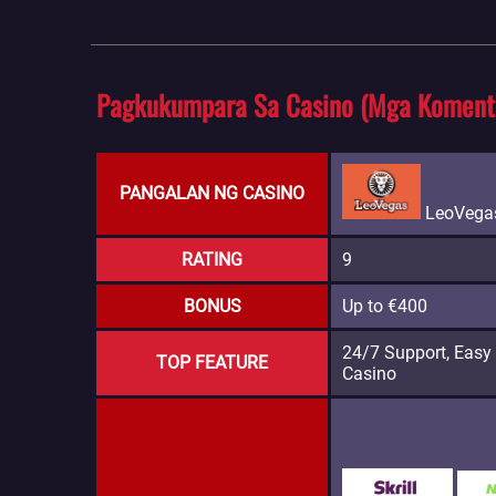
Pagkukumpara Sa Casino (Mga Komento
PANGALAN NG CASINO
LeoVegas
RATING
9
BONUS
Up to €400
24/7 Support, Easy 
TOP FEATURE
Casino