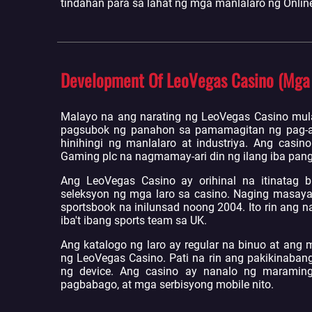
tindahan para sa lahat ng mga manlalaro ng Online
Development Of LeoVegas Casino (Mga
Malayo na ang narating ng LeoVegas Casino mul
pagsubok ng panahon sa pamamagitan ng pag-
hinihingi ng manlalaro at industriya. Ang cas
Gaming plc na nagmamay-ari din ng ilang iba pang 
Ang LeoVegas Casino ay orihinal na itinatag b
seleksyon ng mga laro sa casino. Naging masaya
sportsbook na inilunsad noong 2004. Ito rin ang 
iba't ibang sports team sa UK.
Ang katalogo ng laro ay regular na binuo at ang
ng LeoVegas Casino. Pati na rin ang pakikinaba
ng device. Ang casino ay nanalo ng maramin
pagbabago, at mga serbisyong mobile nito.