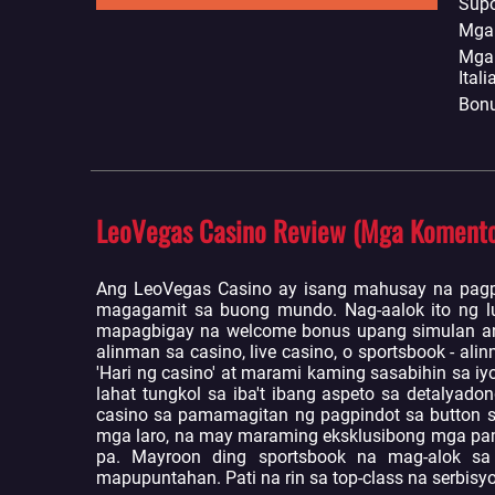
Supo
Mga
Mga
Ital
Bon
LeoVegas Casino Review (Mga Komento
Ang LeoVegas Casino ay isang mahusay na pagpip
magagamit sa buong mundo. Nag-aalok ito ng lu
mapagbigay na welcome bonus upang simulan ang
alinman sa casino, live casino, o sportsbook - al
'Hari ng casino' at marami kaming sasabihin sa i
lahat tungkol sa iba't ibang aspeto sa detalyadon
casino sa pamamagitan ng pagpindot sa button s
mga laro, na may maraming eksklusibong mga pa
pa. Mayroon ding sportsbook na mag-alok s
mapupuntahan. Pati na rin sa top-class na serbisy