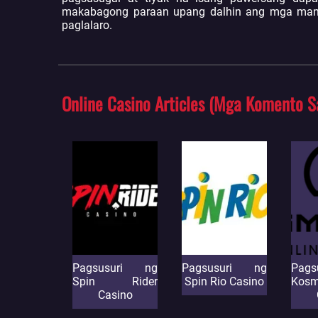
makabagong paraan upang dalhin ang mga man
paglalaro.
Online Casino Articles (Mga Komento S
Pagsusuri ng
Pagsusuri ng
Pag
Spin Rider
Spin Rio Casino
Kosm
Casino