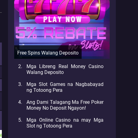
Free Spins Walang Deposito
Pagsusuri ng Speedy Casino
Mga Libreng Real Money Casino
Walang Deposito
9
8
Mga Slot Games na Nagbabayad
100% up to $/€ 100 +100 FS
100% 
ng Totoong Pera
Bitcoin, VIP, Easy Registration
Ang Dami Talagang Ma Free Poker
Money No Deposit Ngayon!
Mga Online Casino na may Mga
Slot ng Totoong Pera