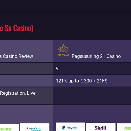
 Sa Casino)
 Casino Review
Pagsusuri ng 21 Casino
9
121% up to € 300 + 21FS
Registration, Live