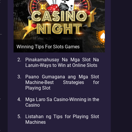
t
g
a
Winning Tips For Slots Games
Pinakamahusay Na Mga Slot Na
Laruin-Ways to Win at Online Slots
a
g
Paano Gumagana ang Mga Slot
a
Machine-Best Strategies for
a
Playing Slot
-
Mga Laro Sa Casino-Winning in the
g
Casino
Listahan ng Tips for Playing Slot
g
Machines
a
t