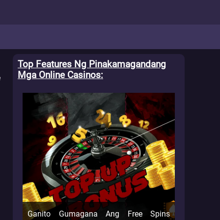
Top Features Ng Pinakamagandang
Mga Online Casinos
e
Ganito Gumagana Ang Free Spins