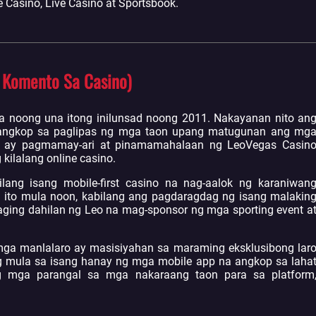
 Casino, Live Casino at Sportsbook.
 Komento Sa Casino)
a noong una itong inilunsad noong 2011. Nakayanan nito an
angkop sa paglipas ng mga taon upang matugunan ang mg
ino ay pagmamay-ari at pinamamahalaan ng LeoVegas Casin
kilalang online casino.
ilang isang mobile-first casino na nag-aalok ng karaniwan
 ito mula noon, kabilang ang pagdaragdag ng isang malakin
naging dahilan ng Leo na mag-sponsor ng mga sporting event a
 mga manlalaro ay masisiyahan sa maraming eksklusibong lar
ng mula sa isang hanay ng mga mobile app na angkop sa laha
g mga parangal sa mga nakaraang taon para sa platform