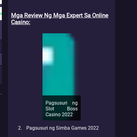
Mga Review Ng Mga Expert Sa Online
Casino
€10
10 €
€20
EUR
BRL C
Pagsusuri ng
Slot Boss
Casino 2022
a
Pagsusuri ng Simba Games 2022
a