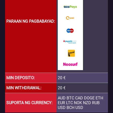
PARAAN NG PAGBABAYAD
MIN DEPOSITO
20 €
MIN WITHDRAWAL
20 €
AUD BTC CAD DOGE ETH
SUPORTA NG CURRENCY
EUR LTC NOK NZD RUB
USD BCH USD