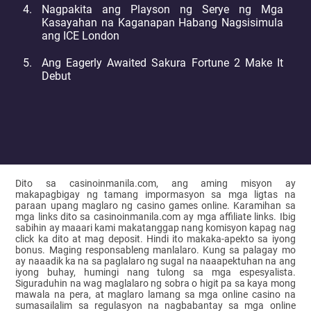
Nagpakita ang Playson ng Serye ng Mga
Kasayahan na Kaganapan Habang Nagsisimula
ang ICE London
Ang Eagerly Awaited Sakura Fortune 2 Make It
Debut
Dito sa casinoinmanila.com, ang aming misyon ay
makapagbigay ng tamang impormasyon sa mga ligtas na
paraan upang maglaro ng casino games online. Karamihan sa
mga links dito sa casinoinmanila.com ay mga affiliate links. Ibig
sabihin ay maaari kami makatanggap nang komisyon kapag nag
click ka dito at mag deposit. Hindi ito makaka-apekto sa iyong
bonus. Maging responsableng manlalaro. Kung sa palagay mo
ay naaadik ka na sa paglalaro ng sugal na naaapektuhan na ang
iyong buhay, humingi nang tulong sa mga espesyalista.
Siguraduhin na wag maglalaro ng sobra o higit pa sa kaya mong
mawala na pera, at maglaro lamang sa mga online casino na
sumasailalim sa regulasyon na nagbabantay sa mga online