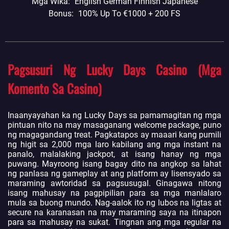
Mga Wika
English German Finnish Japanese
Bonus
100% Up To €1000 + 200 FS
Pagsusuri Ng Lucky Days Casino (Mga
Komento Sa Casino)
Inaanyayahan ka ng Lucky Days sa pamamagitan ng mga
pintuan nito na may masaganang welcome package, puno
ng magagandang treat. Pagkatapos ay maaari kang pumili
ng higit sa 2,000 mga laro kabilang ang mga instant na
panalo, malalaking jackpot, at isang hanay ng mga
puwang. Mayroong isang bagay dito na angkop sa lahat
ng panlasa ng gameplay at ang platform ay lisensyado sa
maraming awtoridad sa pagsusugal. Ginagawa nitong
isang mahusay na pagpipilian para sa mga manlalaro
mula sa buong mundo. Nag-aalok ito ng lubos na ligtas at
secure na karanasan na may maraming saya na itinapon
para sa mahusay na sukat. Tingnan ang mga regular na