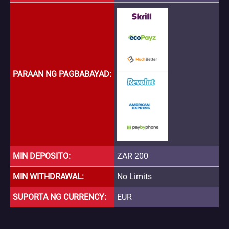
PARAAN NG PAGBABAYAD
MIN DEPOSITO
ZAR 200
MIN WITHDRAWAL
No Limits
SUPORTA NG CURRENCY
EUR