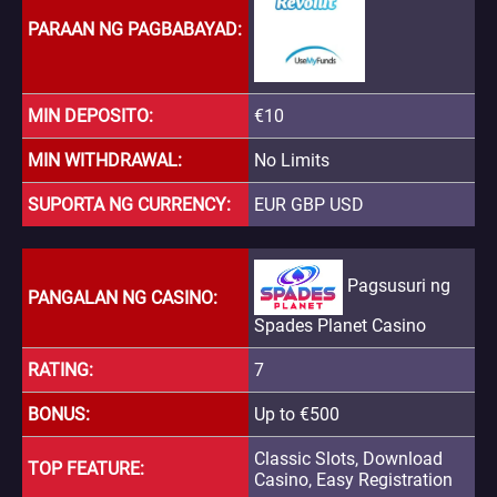
PARAAN NG PAGBABAYAD
MIN DEPOSITO
€10
MIN WITHDRAWAL
No Limits
SUPORTA NG CURRENCY
EUR GBP USD
Pagsusuri ng
PANGALAN NG CASINO
Spades Planet Casino
RATING
7
BONUS
Up to €500
Classic Slots, Download
TOP FEATURE
Casino, Easy Registration