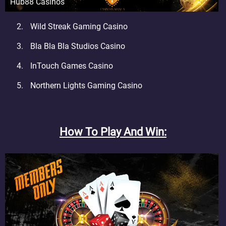
Hub88 Casinos
Wild Streak Gaming Casino
Bla Bla Bla Studios Casino
InTouch Games Casino
Northern Lights Gaming Casino
How To Play And Win