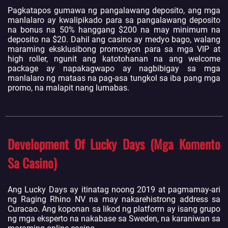
Pagkatapos gumawa ng pangalawang deposito, ang mga
manlalaro ay kwalipikado para sa pangalawang deposito
na bonus na 50% hanggang $200 na may minimum na
deposito na $20. Dahil ang casino ay medyo bago, walang
maraming eksklusibong promosyon para sa mga VIP at
high roller, ngunit ang katotohanan na ang welcome
package ay napakagwapo ay nagbibigay sa mga
manlalaro ng mataas na pag-asa tungkol sa iba pang mga
promo, na malapit nang lumabas.
Development Of Lucky Days (Mga Komento
Sa Casino)
Ang Lucky Days ay itinatag noong 2019 at pagmamay-ari
ng Raging Rhino NV na may nakarehistrong address sa
Curacao. Ang koponan sa likod ng platform ay isang grupo
ng mga eksperto na nakabase sa Sweden, na karaniwan sa