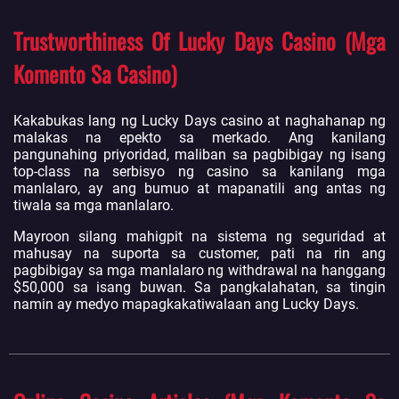
Trustworthiness Of Lucky Days Casino (Mga
Komento Sa Casino)
Kakabukas lang ng Lucky Days casino at naghahanap ng
malakas na epekto sa merkado. Ang kanilang
pangunahing priyoridad, maliban sa pagbibigay ng isang
top-class na serbisyo ng casino sa kanilang mga
manlalaro, ay ang bumuo at mapanatili ang antas ng
tiwala sa mga manlalaro.
Mayroon silang mahigpit na sistema ng seguridad at
mahusay na suporta sa customer, pati na rin ang
pagbibigay sa mga manlalaro ng withdrawal na hanggang
$50,000 sa isang buwan. Sa pangkalahatan, sa tingin
namin ay medyo mapagkakatiwalaan ang Lucky Days.