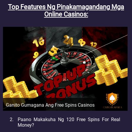
Top Features Ng Pinakamagandang Mga
Online Casinos
Ganito Gumagana Ang Free Spins Casinos
Paano Makakuha Ng 120 Free Spins For Real
Money?