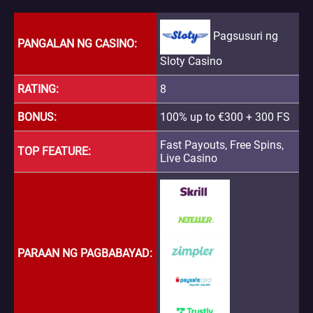
Pagsusuri ng
PANGALAN NG CASINO
Sloty Casino
RATING
8
BONUS
100% up to €300 + 300 FS
Fast Payouts, Free Spins,
TOP FEATURE
Live Casino
PARAAN NG PAGBABAYAD