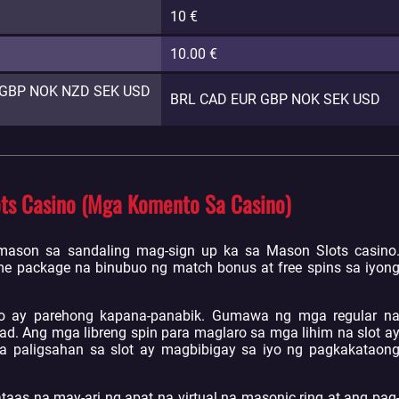
10 €
10.00 €
 GBP NOK NZD SEK USD
BRL CAD EUR GBP NOK SEK USD
ts Casino (Mga Komento Sa Casino)
 mason sa sandaling mag-sign up ka sa Mason Slots casino
e package na binubuo ng match bonus at free spins sa iyon
o ay parehong kapana-panabik. Gumawa ng mga regular n
d. Ang mga libreng spin para maglaro sa mga lihim na slot a
ga paligsahan sa slot ay magbibigay sa iyo ng pagkakataon
s na may-ari ng apat na virtual na masonic ring at ang pag