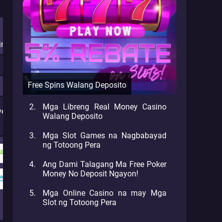
ino
Mason Slots Casino
8
8
Free Spins Walang Deposito
Get up to $300 + 100 Free Spins
100% 
Mga Libreng Real Money Casino
Claim free spins to play secret slots
ve
Walang Deposito
Take advantage of weekly reloads
Reloa
Play over 4,500 slots and casino games
Mga Slot Games na Nagbabayad
ng Totoong Pera
Ang Dami Talagang Ma Free Poker
Money No Deposit Ngayon!
Mga Online Casino na may Mga
Slot ng Totoong Pera