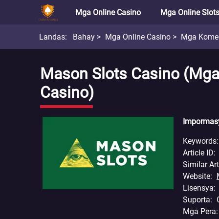
Mga Online Casino
Mga Online Slot
Landas:
Bahay
Mga Online Casino
Mga Komen
Mason Slots Casino (Mg
Casino)
Impormas
Keywords
Article ID
Similar Art
Website
Lisensya
Suporta
Mga Pera