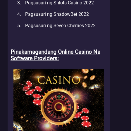
Pagsusuri ng Shlots Casino 2022
g
l
Pagsusuri ng ShadowBet 2022
Pagsusuri ng Seven Cherries 2022
.
a
a
g
Pinakamagandang Online Casino Na
Software Providers
g
o
,
a
r