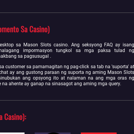
omento Sa Casino)
 desktop sa Mason Slots casino. Ang seksyong FAQ ay isan
alagang impormasyon tungkol sa mga paksa tulad n
akbang sa pagsusugal .
a customer sa pamamagitan ng pag-click sa tab na 'suporta' a
 chat ay ang gustong paraan ng suporta ng aming Mason Slot
 sinubukan ang opsyong ito at nalaman na ang mga oras n
e na ahente ay ganap na sinasagot ang aming mga query.
a Casino)