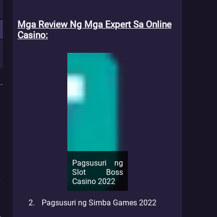
10 €
Mga Review Ng Mga Expert Sa Online
5 - 10
Casino
CAD, EUR, NOK, NZD, PLN, RUB, USD
BRL E
.
g
Pagsusuri ng
a
Slot Boss
y
Casino 2022
g
Pagsusuri ng Simba Games 2022
-