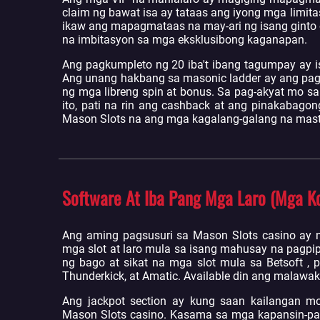
claim ng bawat isa ay tataas ang iyong mga limit
ikaw ang mapagmataas na may-ari ng isang ginto o
na imbitasyon sa mga eksklusibong kaganapan.
Ang pagkumpleto ng 20 iba't ibang tagumpay ay
Ang unang hakbang sa masonic ladder ay ang pa
ng mga libreng spin at bonus. Sa pag-akyat mo s
ito, pati na rin ang cashback at ang pinakabago
Mason Slots na ang mga kagalang-galang na mast
Software At Iba Pang Mga Laro (Mga K
Ang aming pagsusuri sa Mason Slots casino ay n
mga slot at laro mula sa isang mahusay na pagpi
ng bago at sikat na mga slot mula sa Betsoft , 
Thunderkick, at Amatic. Available din ang malawa
Ang jackpot section ay kung saan kailangan 
Mason Slots casino. Kasama sa mga kapansin-pans