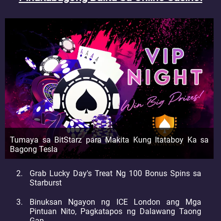
Tumaya sa BitStarz para Makita Kung Itataboy Ka sa
Bagong Tesla
Grab Lucky Day's Treat Ng 100 Bonus Spins sa
Starburst
Binuksan Ngayon ng ICE London ang Mga
Pintuan Nito, Pagkatapos ng Dalawang Taong
Gap