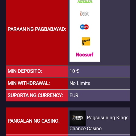
PARAAN NG PAGBABAYAD
MIN DEPOSITO
10 €
MIN WITHDRAWAL
No Limits
SUPORTA NG CURRENCY
EUR
Pagsusuri ng Kings
PANGALAN NG CASINO
Chance Casino