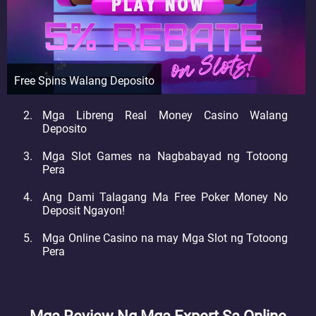
Free Spins Walang Deposito
Mga Libreng Real Money Casino Walang
Deposito
Mga Slot Games na Nagbabayad ng Totoong
Pera
Ang Dami Talagang Ma Free Poker Money No
Deposit Ngayon!
Mga Online Casino na may Mga Slot ng Totoong
Pera