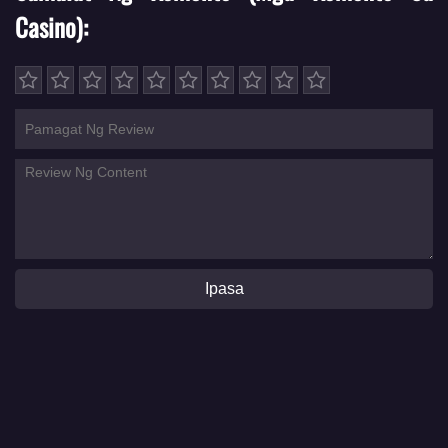
Casino)
Ipasa