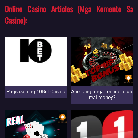
Online Casino Articles (Mga Komento Sa
Casino)
Pagsusuri ng 10Bet Casino
Ano ang mga online slots
real money?