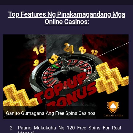
Top Features Ng Pinakamagandang Mga
Online Casinos
Ganito Gumagana Ang Free Spins Casinos
Paano Makakuha Ng 120 Free Spins For Real