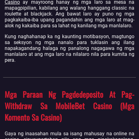
Casino
ay mayroong hanay ng mga laro sa mesa na
mapagpipilian, kabilang ang walang hanggang classic na
roulette at blackjack. Ang bawat laro ay puno ng mga
pagkakaiba-iba upang pagandahin ang mga laro at mag-
alok ng kakaiba para sa lahat ng kanilang mga manlalaro.
Kung naghahanap ka ng kaunting motibasyon, magtungo
sa seksyon ng mga nanalo para tuklasin ang ilang
napakagandang halaga ng panalong nagagawa ng mga
manlalaro at ang mga laro na nilalaro nila para kumita ng
pera.
Mga Paraan Ng Pagdedeposito At Pag-
Withdraw Sa MobileBet Casino (Mga
Komento Sa Casino)
Gaya ng inaasahan mula sa isang mahusay na online na