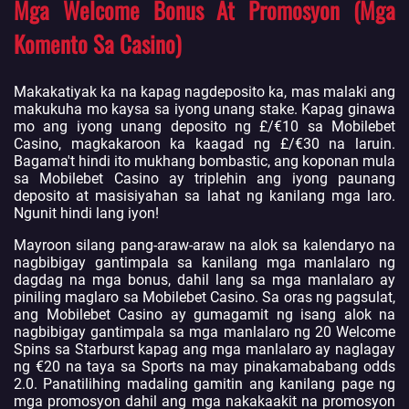
Mga Welcome Bonus At Promosyon (Mga
Komento Sa Casino)
Makakatiyak ka na kapag nagdeposito ka, mas malaki ang
makukuha mo kaysa sa iyong unang stake. Kapag ginawa
mo ang iyong unang deposito ng £/€10 sa Mobilebet
Casino, magkakaroon ka kaagad ng £/€30 na laruin.
Bagama't hindi ito mukhang bombastic, ang koponan mula
sa Mobilebet Casino ay triplehin ang iyong paunang
deposito at masisiyahan sa lahat ng kanilang mga laro.
Ngunit hindi lang iyon!
Mayroon silang pang-araw-araw na alok sa kalendaryo na
nagbibigay gantimpala sa kanilang mga manlalaro ng
dagdag na mga bonus, dahil lang sa mga manlalaro ay
piniling maglaro sa Mobilebet Casino. Sa oras ng pagsulat,
ang Mobilebet Casino ay gumagamit ng isang alok na
nagbibigay gantimpala sa mga manlalaro ng 20 Welcome
Spins sa Starburst kapag ang mga manlalaro ay naglagay
ng €20 na taya sa Sports na may pinakamababang odds
2.0. Panatilihing madaling gamitin ang kanilang page ng
mga promosyon dahil ang mga nakakaakit na promosyon