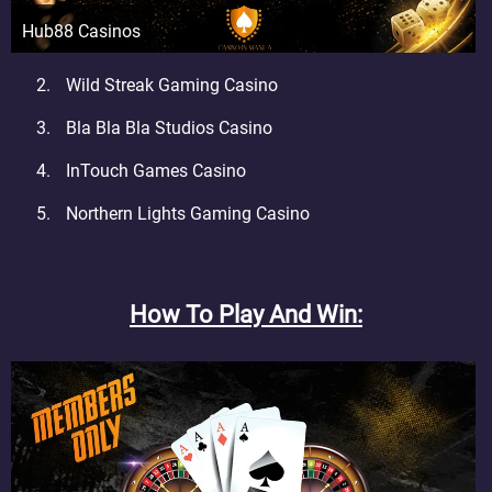
Hub88 Casinos
Wild Streak Gaming Casino
Bla Bla Bla Studios Casino
InTouch Games Casino
Northern Lights Gaming Casino
How To Play And Win