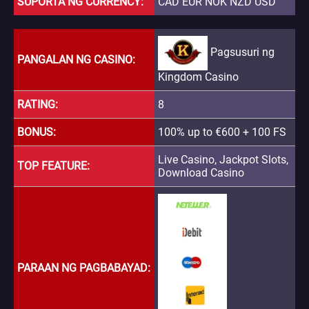
SUPORTA NG CURRENCY
CAD EUR NOK NZD USD
Pagsusuri ng
PANGALAN NG CASINO
Kingdom Casino
RATING
8
BONUS
100% up to €600 + 100 FS
Live Casino, Jackpot Slots,
TOP FEATURE
Download Casino
PARAAN NG PAGBABAYAD