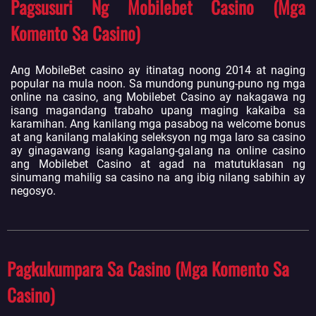
Pagsusuri Ng Mobilebet Casino (Mga
Komento Sa Casino)
Ang MobileBet casino ay itinatag noong 2014 at naging
popular na mula noon. Sa mundong punung-puno ng mga
online na casino, ang Mobilebet Casino ay nakagawa ng
isang magandang trabaho upang maging kakaiba sa
karamihan. Ang kanilang mga pasabog na welcome bonus
at ang kanilang malaking seleksyon ng mga laro sa casino
ay ginagawang isang kagalang-galang na online casino
ang Mobilebet Casino at agad na matutuklasan ng
sinumang mahilig sa casino na ang ibig nilang sabihin ay
negosyo.
Pagkukumpara Sa Casino (Mga Komento Sa
Casino)