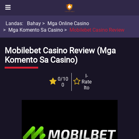
Landas:
Bahay
Mga Online Casino
Mga Komento Sa Casino
Mobilebet Casino Review
Mobilebet Casino Review (Mga
Komento Sa Casino)
I-
0/10
Rate
0
Ito