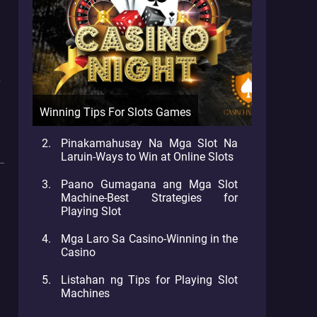
a
a
y
.
a
Winning Tips For Slots Games
Pinakamahusay Na Mga Slot Na
Laruin-Ways to Win at Online Slots
Paano Gumagana ang Mga Slot
Machine-Best Strategies for
Playing Slot
Mga Laro Sa Casino-Winning in the
Casino
Listahan ng Tips for Playing Slot
Machines