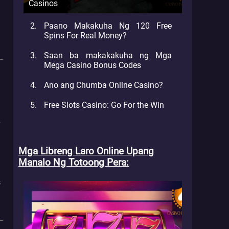
Casinos
Paano Makakuha Ng 120 Free
Spins For Real Money?
Saan ba makakakuha ng Mga
Mega Casino Bonus Codes
Ano ang Chumba Online Casino?
Free Slots Casino: Go For the Win
a
y
a
g
Mga Libreng Laro Online Upang
m
Manalo Ng Totoong Pera
a
a
s