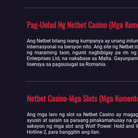
Pag-Unlad Ng Netbet Casino (Mga Kom
Ang Netbet bilang isang kumpanya ay unang inilu
internasyonal na bersyon nito. Ang site ng Netbet
ng maraming taon, ngunit nagbibigay pa rin ng 
Enterprises Ltd, na nakabase sa Malta. Gayunpa
lisensya sa pagsusugal sa Romania.
Netbet Casino-Mga Slots (Mga Komento
Ang mga laro ng slot sa Netbet Casino ay magag
ayusin at salain sa paraang pinakamahusay na 
seksyon ng mga slot ang Wolf Power: Hold and Wi
Hotline 2, para banggitin ang ilan.