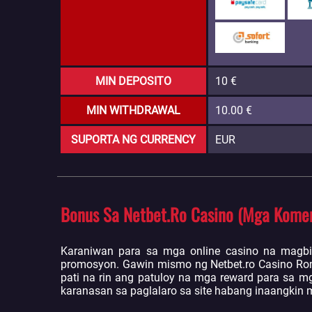
MIN DEPOSITO
10 €
MIN WITHDRAWAL
10.00 €
SUPORTA NG CURRENCY
EUR
Bonus Sa Netbet.ro Casino (Mga Komen
Karaniwan para sa mga online casino na magb
promosyon. Gawin mismo ng Netbet.ro Casino Ro
pati na rin ang patuloy na mga reward para sa m
karanasan sa paglalaro sa site habang inaangkin 