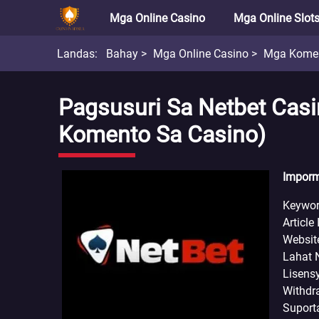
Mga Online Casino
Mga Online Slot
Landas:
Bahay
Mga Online Casino
Mga Komen
Pagsusuri Sa Netbet Cas
Komento Sa Casino)
Impor
Keywo
Article 
Websit
Lahat 
Lisens
Withdr
Suport