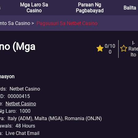
Mga Laro Sa
Paraan Ng
s
Balita
Casino
Pagbabayad
to Sa Casino
Pagsusuri Sa Netbet Casino
I-
ino (Mga
0/10
Rat
0
Ito
masyon
rds
Netbet Casino
ID
00000415
e
Netbet Casino
Ng Laro
1000
ya
Italy (ADM), Malta (MGA), Romania (ONJN)
awals
48 Hours
a
Live Chat Email