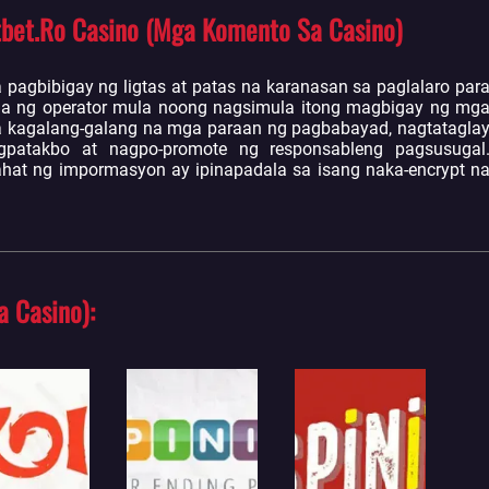
bet.ro Casino (Mga Komento Sa Casino)
 pagbibigay ng ligtas at patas na karanasan sa paglalaro par
lala ng operator mula noong nagsimula itong magbigay ng mg
na kagalang-galang na mga paraan ng pagbabayad, nagtatagla
gpatakbo at nagpo-promote ng responsableng pagsusugal
ahat ng impormasyon ay ipinapadala sa isang naka-encrypt n
a Casino)