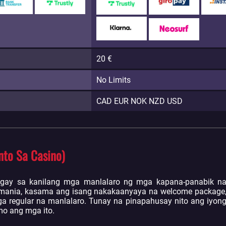
20 €
No Limits
CAD EUR NOK NZD USD
to Sa Casino)
igay sa kanilang mga manlalaro ng mga kapana-panabik n
mania, kasama ang isang nakakaanyaya na welcome package
ga regular na manlalaro. Tunay na pinapahusay nito ang iyon
mo ang mga ito.