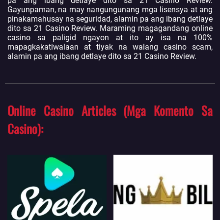
pa ang ibang detlaye dito sa 21 Casino Review.
Gayunpaman, na may nangungunang mga lisensya at ang
pinakamahusay na seguridad, alamin pa ang ibang detlaye
dito sa 21 Casino Review. Maraming magagandang online
casino sa paligid ngayon at ito ay isa na 100%
mapagkakatiwalaan at tiyak na walang casino scam,
alamin pa ang ibang detlaye dito sa 21 Casino Review.
Online Casino Articles (Mga Komento Sa
Casino)