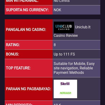
MIN WITHDRAWAL
No Limits
SUPORTA NG CURRENCY
NOK
Uniclub.lt
PANGALAN NG CASINO
Casino Review
RATING
8
BONUS
Up to 111 FS
Suitable for Mobile, Easy
TOP FEATURE
site navigation, Reliable
Payment Methods
PARAAN NG PAGBABAYAD