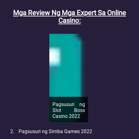
Mga Review Ng Mga Expert Sa Online
Casino
Pagsusuri ng
Slot Boss
Casino 2022
Pagsusuri ng Simba Games 2022