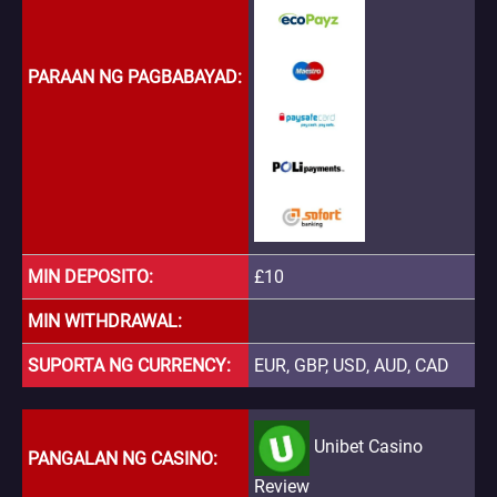
PARAAN NG PAGBABAYAD
MIN DEPOSITO
£10
MIN WITHDRAWAL
SUPORTA NG CURRENCY
EUR, GBP, USD, AUD, CAD
Unibet Casino
PANGALAN NG CASINO
Review