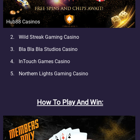
Hub88 Casinos
Wild Streak Gaming Casino
Bla Bla Bla Studios Casino
InTouch Games Casino
Northern Lights Gaming Casino
How To Play And Win