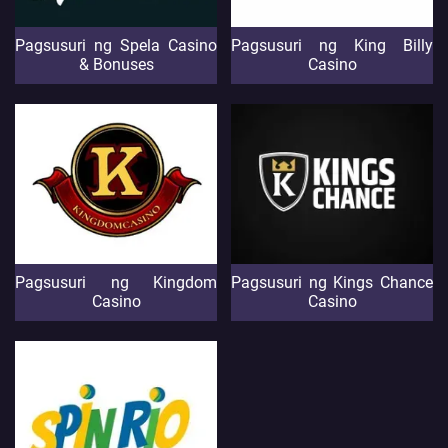
Pagsusuri ng Spela Casino
Pagsusuri ng King Billy
& Bonuses
Casino
Pagsusuri ng Kingdom
Pagsusuri ng Kings Chance
Casino
Casino