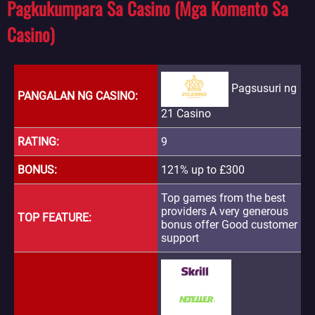
Pagkukumpara Sa Casino (Mga Komento Sa
Casino)
Pagsusuri ng
PANGALAN NG CASINO
21 Casino
RATING
9
BONUS
121% up to £300
Top games from the best
providers A very generous
TOP FEATURE
bonus offer Good customer
support