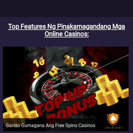
Top Features Ng Pinakamagandang Mga
Online Casinos
Ganito Gumagana Ang Free Spins Casinos