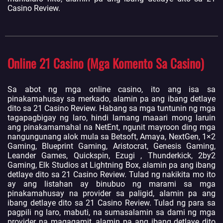
Casino Review.
Online 21 Casino (Mga Komento Sa Casino)
Sa abot ng mga online casino, ito ang isa sa
pinakamahusay sa merkado, alamin pa ang ibang detlaye
dito sa 21 Casino Review. Habang sa mga tuntunin ng mga
tagapagbigay ng laro, hindi lamang maaari mong laruin
ang pinakamamahal na NetEnt, ngunit mayroon ding mga
nangungunang alok mula sa Betsoft, Amaya, NextGen, 1×2
Gaming, Blueprint Gaming, Aristocrat, Genesis Gaming,
Leander Games, Quickspin, Ezugi , Thunderkick, 2by2
Gaming, Elk Studios at Lightning Box, alamin pa ang ibang
detlaye dito sa 21 Casino Review. Tulad ng nakikita mo ito
ay ang listahan ay binubuo ng marami sa mga
pinakamahusay na provider sa paligid, alamin pa ang
ibang detlaye dito sa 21 Casino Review. Tulad ng para sa
pagpili ng laro, mabuti, na sumasalamin sa dami ng mga
provider na magagamit, alamin pa ang ibang detlaye dito