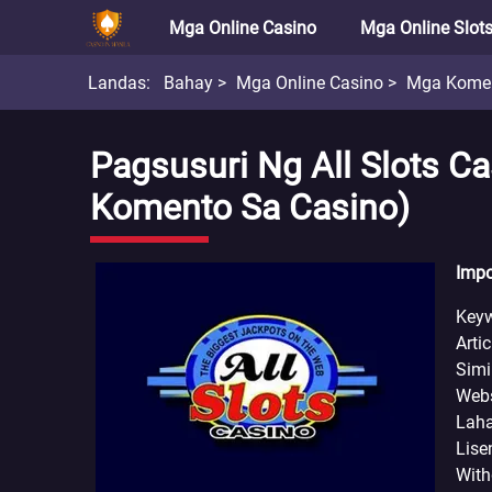
Mga Online Casino
Mga Online Slot
Landas:
Bahay
Mga Online Casino
Mga Komen
Pagsusuri Ng All Slots C
Komento Sa Casino)
Imp
Key
Artic
Simi
Webs
Laha
Lise
With