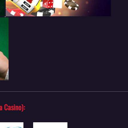
a Casino)