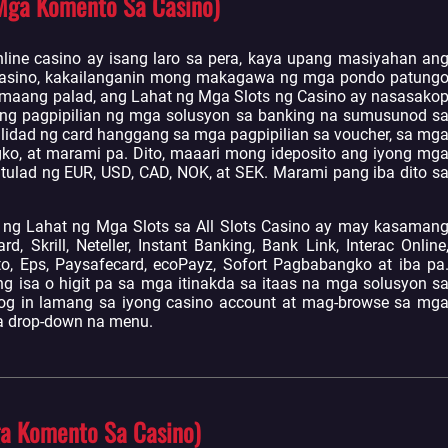
(Mga Komento Sa Casino)
nline casino ay isang laro sa pera, kaya upang masiyahan an
casino, kakailanganin mong makagawa ng mga pondo patung
amaang palad, ang Lahat ng Mga Slots ng Casino ay nasasako
ing pagpipilian ng mga solusyon sa banking na sumusunod s
ilidad ng card hanggang sa mga pagpipilian sa voucher, sa mg
gko, at marami pa. Dito, maaari mong ideposito ang iyong mg
 tulad ng EUR, USD, CAD, NOK, at SEK. Marami pang iba dito s
p ng Lahat ng Mga Slots sa All Slots Casino ay may kasaman
 Skrill, Neteller, Instant Banking, Bank Link, Interac Online
nto, Eps, Paysafecard, ecoPayz, Sofort Pagbabangko at iba pa
isa o higit pa sa mga itinakda sa itaas na mga solusyon s
log in lamang sa iyong casino account at mag-browse sa mg
sa drop-down na menu.
Mga Komento Sa Casino)