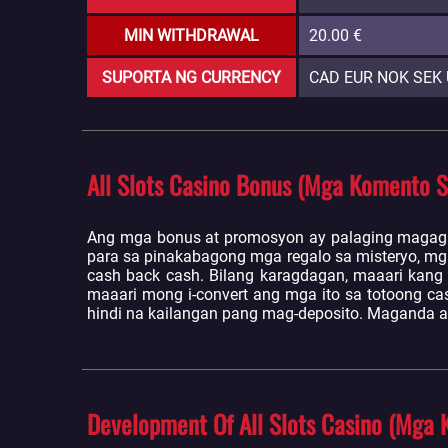
MIN WITHDRAWAL
20.00 €
SUPORTA NG CURRENCY
CAD EUR NOK SEK
All Slots Casino Bonus (Mga Komento S
Ang mga bonus at promosyon ay palaging magagam
para sa pinakabagong mga regalo sa misteryo, mg
cash back cash. Bilang karagdagan, maaari kang
maaari mong i-convert ang mga ito sa totoong ca
hindi na kailangan pang mag-deposito. Maganda ang
Development Of All Slots Casino (Mga