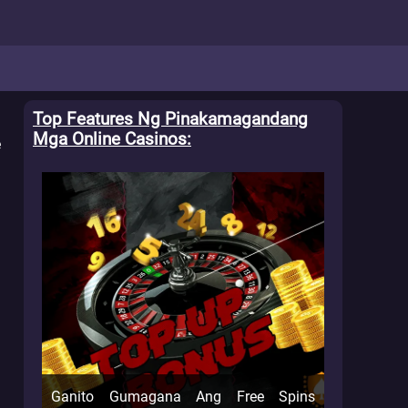
Top Features Ng Pinakamagandang
Mga Online Casinos
e
Ganito Gumagana Ang Free Spins