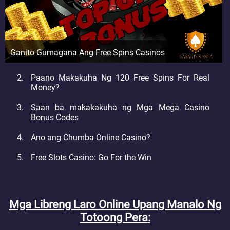
Ganito Gumagana Ang Free Spins Casinos
Paano Makakuha Ng 120 Free Spins For Real
Money?
Saan ba makakakuha ng Mga Mega Casino
Bonus Codes
Ano ang Chumba Online Casino?
Free Slots Casino: Go For the Win
Mga Libreng Laro Online Upang Manalo Ng
Totoong Pera