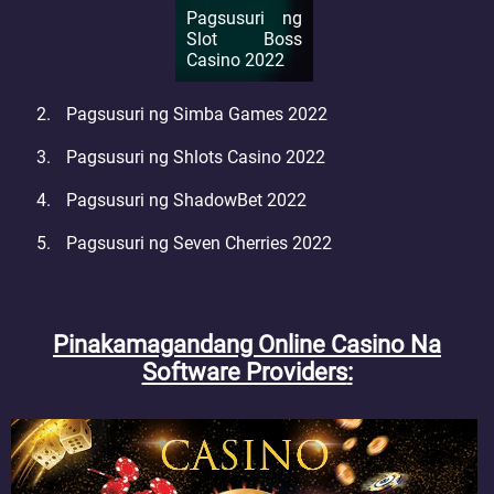
Pagsusuri ng
Slot Boss
Casino 2022
Pagsusuri ng Simba Games 2022
Pagsusuri ng Shlots Casino 2022
Pagsusuri ng ShadowBet 2022
Pagsusuri ng Seven Cherries 2022
Pinakamagandang Online Casino Na
Software Providers