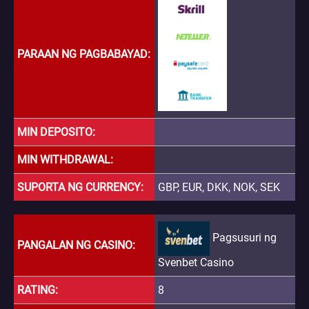
PARAAN NG PAGBABAYAD
MIN DEPOSITO
MIN WITHDRAWAL
SUPORTA NG CURRENCY
GBP, EUR, DKK, NOK, SEK
Pagsusuri ng
PANGALAN NG CASINO
Svenbet Casino
RATING
8