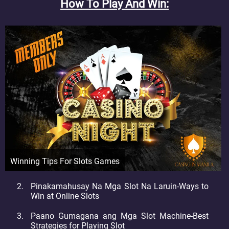
How To Play And Win
Winning Tips For Slots Games
Pinakamahusay Na Mga Slot Na Laruin-Ways to
Win at Online Slots
Paano Gumagana ang Mga Slot Machine-Best
Strategies for Playing Slot