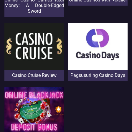
Money: A Double-Edged
Sword
Casino Cruise Review
Pagsusuri ng Casino Days