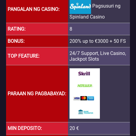
Pagsusuri ng
PANGALAN NG CASINO
Spinland Casino
RATING
8
BONUS
200% up to €3000 + 50 FS
24/7 Support, Live Casino,
TOP FEATURE
Jackpot Slots
PARAAN NG PAGBABAYAD
MIN DEPOSITO
20 €