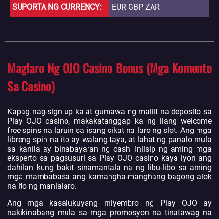
SUPORTA NG CURRENCY
EUR GBP ZAR
Maglaro Ng OJO Casino Bonus (Mga Komento
Sa Casino)
Kapag nag-sign up ka at gumawa ng maliit na deposito sa
Play OJO casino, makakatanggap ka ng ilang welcome
free spins na laruin sa isang sikat na laro ng slot. Ang mga
libreng spin na ito ay walang taya, at lahat ng panalo mula
sa kanila ay binabayaran ng cash. Iniisip ng aming mga
eksperto sa pagsusuri sa Play OJO casino kaya iyon ang
dahilan kung bakit sinamantala na ng libu-libo sa aming
mga mambabasa ang kamangha-manghang bagong alok
na ito ng manlalaro.
Ang mga kasalukuyang miyembro ng Play OJO ay
nakikinabang mula sa mga promosyon na tinatawag na