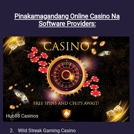
Pinakamagandang Online Casino Na
Software Providers
Hub88 Casinos
Wild Streak Gaming Casino