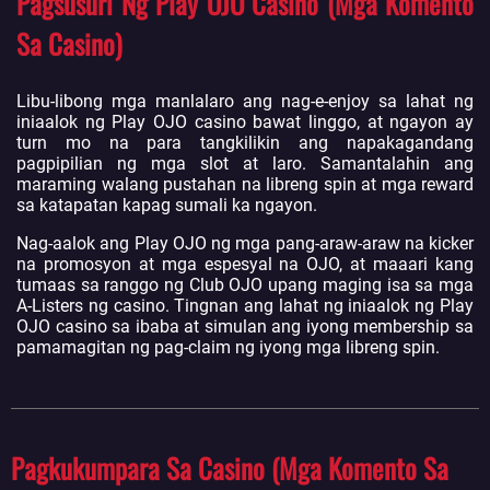
Pagsusuri Ng Play OJO Casino (Mga Komento
Sa Casino)
Libu-libong mga manlalaro ang nag-e-enjoy sa lahat ng
iniaalok ng Play OJO casino bawat linggo, at ngayon ay
turn mo na para tangkilikin ang napakagandang
pagpipilian ng mga slot at laro. Samantalahin ang
maraming walang pustahan na libreng spin at mga reward
sa katapatan kapag sumali ka ngayon.
Nag-aalok ang Play OJO ng mga pang-araw-araw na kicker
na promosyon at mga espesyal na OJO, at maaari kang
tumaas sa ranggo ng Club OJO upang maging isa sa mga
A-Listers ng casino. Tingnan ang lahat ng iniaalok ng Play
OJO casino sa ibaba at simulan ang iyong membership sa
pamamagitan ng pag-claim ng iyong mga libreng spin.
Pagkukumpara Sa Casino (Mga Komento Sa