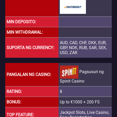
MIN DEPOSITO
MIN WITHDRAWAL
AUD, CAD, CHF, DKK, EUR,
SUPORTA NG CURRENCY
GBP, NOK, RUB, SAR, SEK,
USD, ZAR
Pagsusuri ng
PANGALAN NG CASINO
Spinit Casino
RATING
8
BONUS
Up to €1000 + 200 FS
Jackpot Slots, Live Casino,
TOP FEATURE