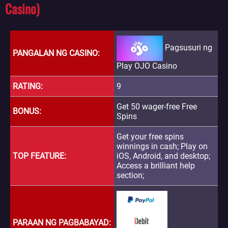
Casino)
Pagsusuri ng
PANGALAN NG CASINO
Play OJO Casino
RATING
9
Get 50 wager-free Free
BONUS
Spins
Get your free spins
winnings in cash; Play on
TOP FEATURE
iOS, Android, and desktop;
Access a brilliant help
section;
PARAAN NG PAGBABAYAD