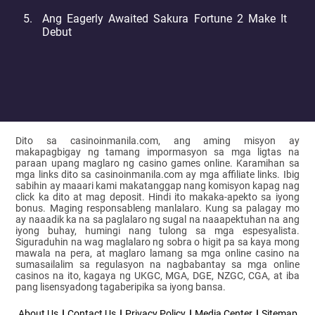
Ang Eagerly Awaited Sakura Fortune 2 Make It
Debut
Dito sa casinoinmanila.com, ang aming misyon ay
makapagbigay ng tamang impormasyon sa mga ligtas na
paraan upang maglaro ng casino games online. Karamihan sa
mga links dito sa casinoinmanila.com ay mga affiliate links. Ibig
sabihin ay maaari kami makatanggap nang komisyon kapag nag
click ka dito at mag deposit. Hindi ito makaka-apekto sa iyong
bonus. Maging responsableng manlalaro. Kung sa palagay mo
ay naaadik ka na sa paglalaro ng sugal na naaapektuhan na ang
iyong buhay, humingi nang tulong sa mga espesyalista.
Siguraduhin na wag maglalaro ng sobra o higit pa sa kaya mong
mawala na pera, at maglaro lamang sa mga online casino na
sumasailalim sa regulasyon na nagbabantay sa mga online
casinos na ito, kagaya ng UKGC, MGA, DGE, NZGC, CGA, at iba
pang lisensyadong tagaberipika sa iyong bansa.
About Us
Contact Us
Privacy Policy
Media Center
Sitemap