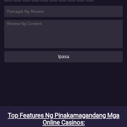
Ipasa
Top Features Ng Pinakamagandang Mga
Online Casinos