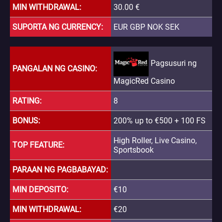
MIN WITHDRAWAL
30.00 €
SUPORTA NG CURRENCY
EUR GBP NOK SEK
Pagsusuri ng
PANGALAN NG CASINO
MagicRed Casino
RATING
8
BONUS
200% up to €500 + 100 FS
High Roller, Live Casino,
TOP FEATURE
Sportsbook
PARAAN NG PAGBABAYAD
MIN DEPOSITO
€10
MIN WITHDRAWAL
€20