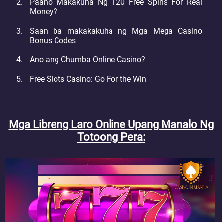
Paano Makakuha Ng 120 Free Spins For Real
Money?
Saan ba makakakuha ng Mga Mega Casino
Bonus Codes
Ano ang Chumba Online Casino?
Free Slots Casino: Go For the Win
Mga Libreng Laro Online Upang Manalo Ng
Totoong Pera