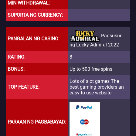
MIN WITHDRAWAL
SUPORTA NG CURRENCY
Pagsusuri
PANGALAN NG CASINO
ng Lucky Admiral 2022
RATING
8
BONUS
Up to 500 free spins
Lots of slot games The
TOP FEATURE
best gaming providers an
easy to use website
PARAAN NG PAGBABAYAD