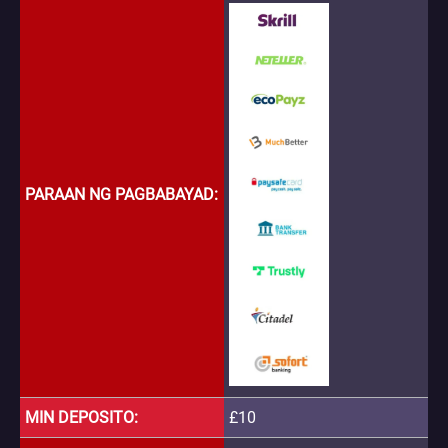
PARAAN NG PAGBABAYAD
MIN DEPOSITO
£10