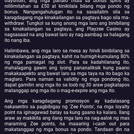
Gayundin, ang mga panalo mula sa bonus spins ay
nililimitahan sa £50 at kinikilala bilang mga pondo ng
bonus. Nangangahulugan ito na sasailalim sila sa
karagdagang mga kinakailangan sa pagtaya bago sila ma-
withdraw. Tungkol sa kung anong mga laro ang binibilang
sa kinakailangan sa pagtaya, ang Playzee Casino ay
nagsasaad na ang bawat laro ay nag-aambag sa halagang
ito nang iba.
Halimbawa, ang mga laro sa mesa ay hindi binibilang sa
kinakailangan sa pagtaya, kahit na humigit-kumulang 80%
ng mga pamagat ng slot. Para sa kadahilanang ito,
mahalagang gawin ang iyong pananaliksik kung paano
makakaapekto ang bawat laro sa mga taya na ito bago ka
maglaro. Para naman sa validity ng mga pondong ito,
dapat gamitin ang mga ito sa loob ng 30 araw pagkatapos
matanggap ang mga ito o mag-e-expire ang mga ito.
Ang mga karagdagang promosyon ay kadalasang
nakasentro sa pagbibigay ng 'Zee Points', na mga loyalty
point na iginagawad batay sa kung gaano ka kalaro. Ilang
araw ay makikita ang ilang mga laro na nag-aalok ng mas
maraming Zee points, na maaaring i-cash out para
makatanggap ng mga bonus na pondo. Tandaan din na