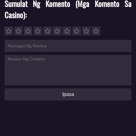
Sumulat Ng Komento (Mga Komento Sa
Casino)
Ipasa