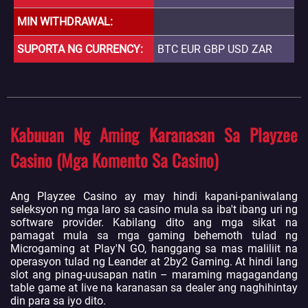
MIN WITHDRAWAL
SUPORTA NG CURRENCY
BTC EUR GBP USD ZAR
Kabuuan Ng Aming Karanasan Sa Playzee
Casino (Mga Komento Sa Casino)
Ang Playzee Casino ay may hindi kapani-paniwalang
seleksyon ng mga laro sa casino mula sa iba't ibang uri ng
software provider. Kabilang dito ang mga sikat na
pamagat mula sa mga gaming behemoth tulad ng
Microgaming at Play'N GO, hanggang sa mas maliliit na
operasyon tulad ng Leander at 2by2 Gaming. At hindi lang
slot ang pinag-uusapan natin – maraming magagandang
table game at live na karanasan sa dealer ang naghihintay
din para sa iyo dito.