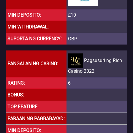
MIN DEPOSITO
£10
MIN WITHDRAWAL
SUPORTA NG CURRENCY
GBP
Pagsusuri ng Rich
PANGALAN NG CASINO
Casino 2022
RATING
6
BONUS
TOP FEATURE
PARAAN NG PAGBABAYAD
MIN DEPOSITO