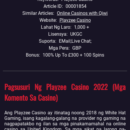
Article ID
00001854
Similar Articles
Online Casinos with Qiwi
Website
Playzee Casino
Lahat Ng Laro
1,000 +
Lisensya
UKGC
Suporta
EMail;Live Chat;
Mga Pera
GBP
Bonus
100% Up To £300 + 100 Spins
Pagsusuri Ng Playzee Casino 2022 (Mga
Komento Sa Casino)
Ang Playzee Casino ay itinatag noong 2018 ng White Hat
Gaming, isang kagalang-galang na provider ng gaming na
nagpapatakbo ng ilan sa mga pinakamamahal na online
casino sa United Kingdom. Sa mga sikat na larong na-