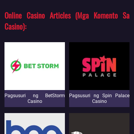
Online Casino Articles (Mga Komento Sa
Casino)
Pagsusuri ng BetStorm
Pagsusuri ng Spin Palace
Casino
Casino