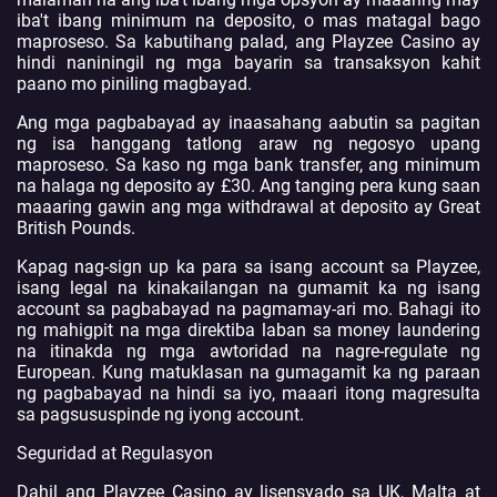
iba't ibang minimum na deposito, o mas matagal bago
maproseso. Sa kabutihang palad, ang Playzee Casino ay
hindi naniningil ng mga bayarin sa transaksyon kahit
paano mo piniling magbayad.
Ang mga pagbabayad ay inaasahang aabutin sa pagitan
ng isa hanggang tatlong araw ng negosyo upang
maproseso. Sa kaso ng mga bank transfer, ang minimum
na halaga ng deposito ay £30. Ang tanging pera kung saan
maaaring gawin ang mga withdrawal at deposito ay Great
British Pounds.
Kapag nag-sign up ka para sa isang account sa Playzee,
isang legal na kinakailangan na gumamit ka ng isang
account sa pagbabayad na pagmamay-ari mo. Bahagi ito
ng mahigpit na mga direktiba laban sa money laundering
na itinakda ng mga awtoridad na nagre-regulate ng
European. Kung matuklasan na gumagamit ka ng paraan
ng pagbabayad na hindi sa iyo, maaari itong magresulta
sa pagsususpinde ng iyong account.
Seguridad at Regulasyon
Dahil ang Playzee Casino ay lisensyado sa UK, Malta at