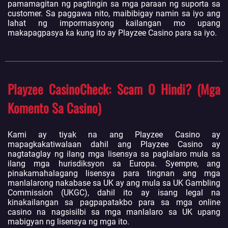
pamamagitan ng pagtingin sa mga paraan ng suporta sa
customer. Sa paggawa nito, maibibigay namin sa iyo ang
lahat ng impormasyong kailangan mo upang
makapagpasya ka kung ito ay Playzee Casino para sa iyo.
Playzee CasinoCheck: Scam O Hindi? (Mga
Komento Sa Casino)
Kami ay tiyak na ang Playzee Casino ay
mapagkakatiwalaan dahil ang Playzee Casino ay
nagtataglay ng ilang mga lisensya sa paglalaro mula sa
ilang mga hurisdiksyon sa Europa. Syempre, ang
pinakamahalagang lisensya para tingnan ang mga
manlalarong nakabase sa UK ay ang mula sa UK Gambling
Commission (UKGC), dahil ito ay isang legal na
kinakailangan sa pagpapatakbo para sa mga online
casino na nagsisilbi sa mga manlalaro sa UK upang
mabigyan ng lisensya ng mga ito.