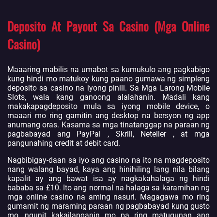
Deposito At Payout Sa Casino (Mga Online
Casino)
Maaaring mabilis na umabot sa kumukulo ang pagkabigo
kung hindi mo matukoy kung paano gumawa ng simpleng
deposito sa casino na iyong pinili. Sa Mga Larong Mobile
Slots, wala kang ganoong alalahanin. Madali kang
makakapagdeposito mula sa iyong mobile device, o
maaari mo ring gamitin ang desktop na bersyon ng app
anumang oras. Kasama sa mga tinatanggap na paraan ng
pagbabayad ang PayPal , Skrill, Neteller , at mga
pangunahing credit at debit card.
Nagbibigay-daan sa iyo ang casino na ito na magdeposito
nang walang bayad, kaya ang hinihiling lang nila bilang
kapalit ay ang bawat isa ay nagkakahalaga ng hindi
bababa sa £10. Ito ang normal na halaga sa karamihan ng
mga online casino na aming nasuri. Magagawa mo ring
gumamit ng maraming paraan ng pagbabayad kung gusto
mo, ngunit kakailanganin mo pa ring matugunan ang