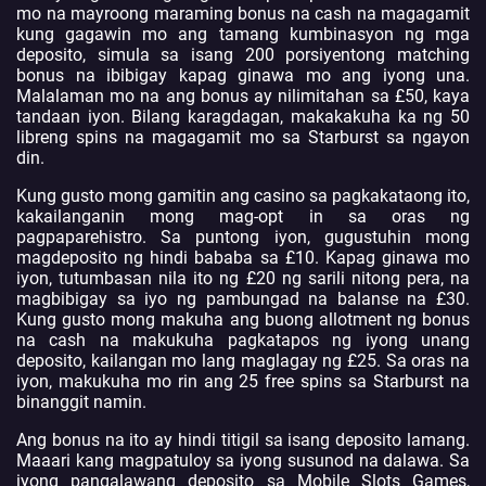
mo na mayroong maraming bonus na cash na magagamit
kung gagawin mo ang tamang kumbinasyon ng mga
deposito, simula sa isang 200 porsiyentong matching
bonus na ibibigay kapag ginawa mo ang iyong una.
Malalaman mo na ang bonus ay nilimitahan sa £50, kaya
tandaan iyon. Bilang karagdagan, makakakuha ka ng 50
libreng spins na magagamit mo sa Starburst sa ngayon
din.
Kung gusto mong gamitin ang casino sa pagkakataong ito,
kakailanganin mong mag-opt in sa oras ng
pagpaparehistro. Sa puntong iyon, gugustuhin mong
magdeposito ng hindi bababa sa £10. Kapag ginawa mo
iyon, tutumbasan nila ito ng £20 ng sarili nitong pera, na
magbibigay sa iyo ng pambungad na balanse na £30.
Kung gusto mong makuha ang buong allotment ng bonus
na cash na makukuha pagkatapos ng iyong unang
deposito, kailangan mo lang maglagay ng £25. Sa oras na
iyon, makukuha mo rin ang 25 free spins sa Starburst na
binanggit namin.
Ang bonus na ito ay hindi titigil sa isang deposito lamang.
Maaari kang magpatuloy sa iyong susunod na dalawa. Sa
iyong pangalawang deposito sa Mobile Slots Games,