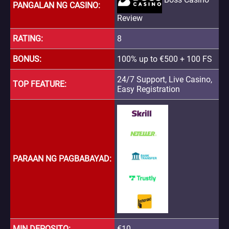
PANGALAN NG CASINO
Review
RATING
8
BONUS
100% up to €500 + 100 FS
24/7 Support, Live Casino,
TOP FEATURE
Easy Registration
PARAAN NG PAGBABAYAD
MIN DEPOSITO
€10