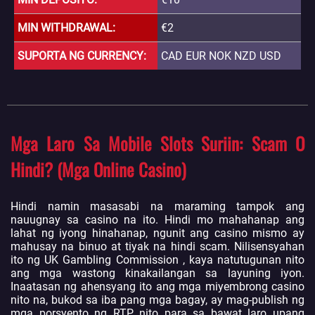
MIN WITHDRAWAL
€2
SUPORTA NG CURRENCY
CAD EUR NOK NZD USD
Mga Laro Sa Mobile Slots Suriin: Scam O
Hindi? (Mga Online Casino)
Hindi namin masasabi na maraming tampok ang
nauugnay sa casino na ito. Hindi mo mahahanap ang
lahat ng iyong hinahanap, ngunit ang casino mismo ay
mahusay na binuo at tiyak na hindi scam. Nilisensyahan
ito ng UK Gambling Commission , kaya natutugunan nito
ang mga wastong kinakailangan sa layuning iyon.
Inaatasan ng ahensyang ito ang mga miyembrong casino
nito na, bukod sa iba pang mga bagay, ay mag-publish ng
mga porsyento ng RTP nito para sa bawat laro upang