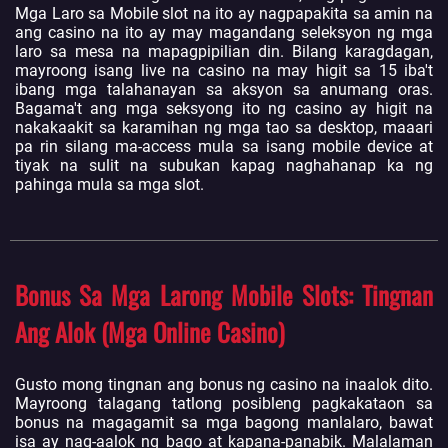
Mga Laro sa Mobile slot na ito ay nagpapakita sa amin na
ang casino na ito ay may magandang seleksyon ng mga
laro sa mesa na mapagpipilian din. Bilang karagdagan,
mayroong isang live na casino na may higit sa 15 iba't
ibang mga talahanayan sa aksyon sa anumang oras.
Bagama't ang mga seksyong ito ng casino ay higit na
nakakaakit sa karamihan ng mga tao sa desktop, maaari
pa rin silang ma-access mula sa isang mobile device at
tiyak na sulit na subukan kapag naghahanap ka ng
pahinga mula sa mga slot.
Bonus Sa Mga Larong Mobile Slots: Tingnan
Ang Alok (Mga Online Casino)
Gusto mong tingnan ang bonus ng casino na inaalok dito.
Mayroong talagang tatlong posibleng pagkakataon sa
bonus na magagamit sa mga bagong manlalaro, bawat
isa ay nag-aalok ng bago at kapana-panabik. Malalaman