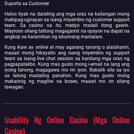
Suporta sa Customer
Halos tiyak na darating ang mga oras na kailangan mong
makipag-ugnayan sa isang miyembro ng customer support
team. Sa casino na ito, medyo madali itong gawin.
Mayroon silang tatlong magagamit na opsyon na dapat na
angkop sa karamihan ng sinumang manlalaro.
Kung ikaw ay online at may agarang tanong o alalahanin,
maaari mong hikayatin ang isang miyembro ng support
team sa isang live chat session sa kanilang mga oras ng
pagpapatakbo. Kung mas gusto mong i-email na lang ang
iyong tanong, magagawa mo rin iyon. Babalik sila sa iyo
sa lalong madaling panahon. Kung mas gusto mong
makarinig ng magiliw na boses, maaari mo rin silang
tawagan.
Usability Ng Online Casino (Mga Online
Casino)