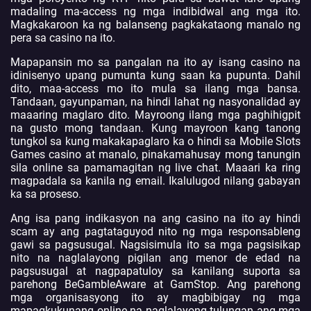
madaling ma-access ng mga indibidwal ang mga ito.
Magkakaroon ka ng balanseng pagkakataong manalo ng
pera sa casino na ito.
Mapapansin mo sa pangalan na ito ay isang casino na
idinisenyo upang pumunta kung saan ka pupunta. Dahil
dito, maa-access mo ito mula sa ilang mga bansa.
Tandaan, gayunpaman, na hindi lahat ng nasyonalidad ay
maaaring maglaro dito. Mayroong ilang mga paghihigpit
na gusto mong tandaan. Kung mayroon kang tanong
tungkol sa kung makakapaglaro ka o hindi sa Mobile Slots
Games casino at manalo, pinakamahusay mong tanungin
sila online sa pamamagitan ng live chat. Maaari ka ring
magpadala sa kanila ng email. Ikalulugod nilang gabayan
ka sa proseso.
Ang isa pang indikasyon na ang casino na ito ay hindi
scam ay ang pagtataguyod nito ng mga responsableng
gawi sa pagsusugal. Nagsisimula ito sa mga pagsisikap
nito na naglalayong pigilan ang menor de edad na
pagsusugal at nagpapatuloy sa kanilang suporta sa
parehong BeGambleAware at GamStop. Ang parehong
mga organisasyong ito ay magbibigay ng mga
mapagkukunang online na naglalayong tulungan ang mga