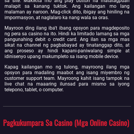
sa site. Makikita mo ang play button na matatagpuan
malapit sa kanang tuktok. Ang kailangan mo lang
malaman ay naroon. Mag-click dito, ibigay ang hiniling na
impormasyon, at naglalaro ka nang wala sa oras.
Mayroon ding ilang iba't ibang opsyon para magdeposito
ng pera sa casino na ito. Hindi ka limitado lamang sa mga
pangunahing debit o credit card. Ang ilan sa mga mas
sikat na channel ng pagbabayad ay tinatanggap dito, at
ang proseso ay hindi kapani-paniwalang simple at
idinisenyo upang makumpleto sa isang mobile device.
Kapag kailangan mo ng tulong, mayroong ilang mga
opsyon para madaling maabot ang isang miyembro ng
customer support team. Mayroong kahit isang tampok na
live chat na maaaring ilunsad para mismo sa iyong
telepono, tablet, o computer.
Pagkukumpara Sa Casino (Mga Online Casino)