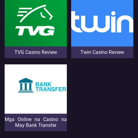
TVG Casino Review
Twin Casino Review
Mga Online na Casino na
May Bank Transfer