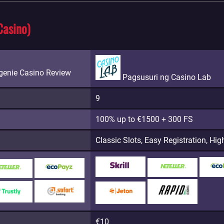
Casino)
genie Casino Review
Pagsusuri ng Casino Lab
9
100% up to €1500 + 300 FS
Classic Slots, Easy Registration, High
€10