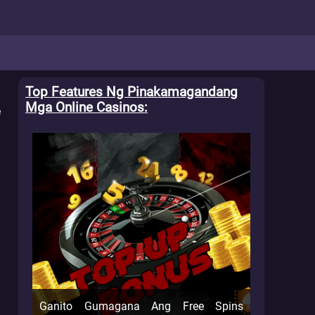
Top Features Ng Pinakamagandang
Mga Online Casinos
e
Ganito Gumagana Ang Free Spins