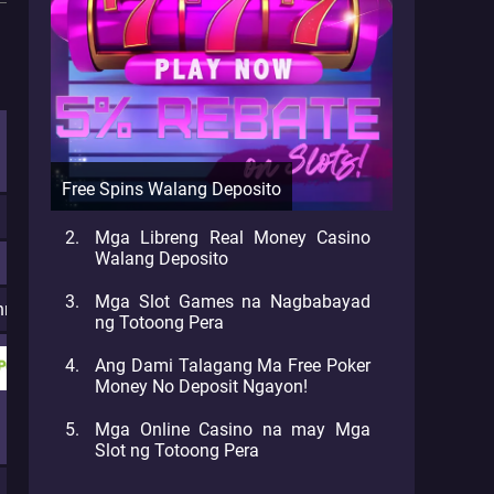
Pagsusuri ng Casino Heroes
Free Spins Walang Deposito
8
Mga Libreng Real Money Casino
Walang Deposito
200% up to €100 + 50 FS
Mga Slot Games na Nagbabayad
roller
Classic Slots, Easy Registration, Gamified
ng Totoong Pera
Ang Dami Talagang Ma Free Poker
Money No Deposit Ngayon!
Mga Online Casino na may Mga
Slot ng Totoong Pera
€10