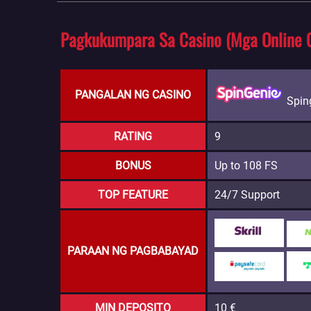
Pagkukumpara Sa Casino (Mga Online 
PANGALAN NG CASINO
Spin
RATING
9
BONUS
Up to 108 FS
TOP FEATURE
24/7 Support
PARAAN NG PAGBABAYAD
MIN DEPOSITO
10 €