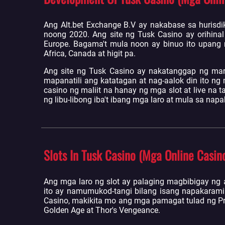
Ang Alt.bet Exchange B.V ay nakabase sa hurisd
noong 2020. Ang site ng Tusk Casino ay orihin
Europe. Bagama't mula noon ay binuo ito upang 
Africa, Canada at higit pa.
Ang site ng Tusk Casino ay nakatanggap ng mar
mapanatili ang katatagan at nag-aalok din ito ng 
casino ng maliit na hanay ng mga slot at live na 
ng libu-libong iba't ibang mga laro at mula sa na
Slots In Tusk Casino (Mga Online Casin
Ang mga laro ng slot ay palaging magbibigay ng 
ito ay namumukod-tangi bilang isang napakarami
Casino, makikita mo ang mga pamagat tulad ng Pri
Golden Age at Thor's Vengeance.