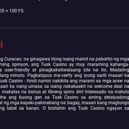
05 + 100 FS
)
ng Curacao, na ginagawa itong isang mainit na paborito ng mg
aming opinyon, ang Tusk Casino ay may maraming kahanga
ser-friendly at pinagkakatiwalaang site na ito. Madalin
ang minuto. Pagkatapos ma-verify ang iyong sarili maaari k
usk Casino - hindi namin nakikita ang marami sa mga araw n
aaari ka nang umasa sa isang nakakaakit na welcome deal n
 makatas na bonus at libreng spins din! Interesado na matut
uha ang buong gen sa Tusk Casino sa aming detalyadon
ahat ng mga kapaki-pakinabang na bagay, maaari kang magtung
ang label sa kanan. O bisitahin ang Tusk Casino ngayon s