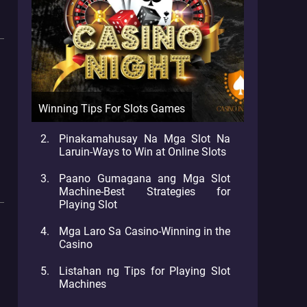
Winning Tips For Slots Games
g
g
g
Pinakamahusay Na Mga Slot Na
g
Laruin-Ways to Win at Online Slots
Paano Gumagana ang Mga Slot
Machine-Best Strategies for
Playing Slot
Mga Laro Sa Casino-Winning in the
Casino
Listahan ng Tips for Playing Slot
Machines