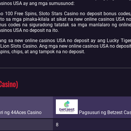
 casinos USA ay ang mga sumusunod:
 100 Free Spins, Sloto Stars Casino no deposit bonus codes
to sa mga pinaka-kilala at sikat na new online casinos USA n
onus codes na siguradong tatatak sa mga manlalaro ng onlin
inos USA no deposit na ito.
ng sa new online casinos USA no deposit ay ang Lucky Tige
 Lion Slots Casino. Ang mga new online casinos USA no deposi
pins, chips, at ang tampok na no deposit.
Casino)
i ng 44Aces Casino
Pagsusuri ng Betzest Ca
8