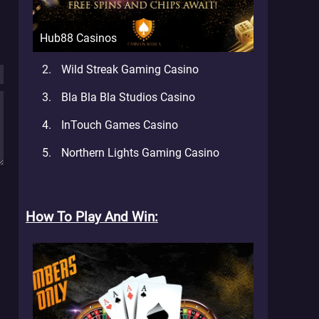
Hub88 Casinos
Wild Streak Gaming Casino
Bla Bla Bla Studios Casino
InTouch Games Casino
Northern Lights Gaming Casino
How To Play And Win