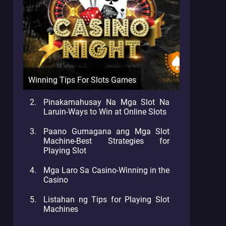
Winning Tips For Slots Games
Pinakamahusay Na Mga Slot Na
Laruin-Ways to Win at Online Slots
Paano Gumagana ang Mga Slot
Machine-Best Strategies for
Playing Slot
Mga Laro Sa Casino-Winning in the
Casino
Listahan ng Tips for Playing Slot
Machines