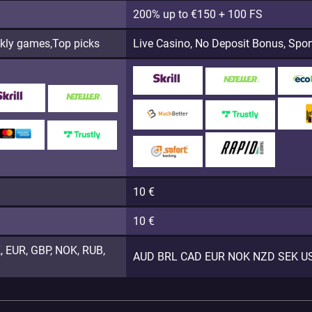
200% up to €150 + 100 FS
kly games,Top picks
Live Casino, No Deposit Bonus, Spo
10 €
10 €
, EUR, GBP, NOK, RUB,
AUD BRL CAD EUR NOK NZD SEK U