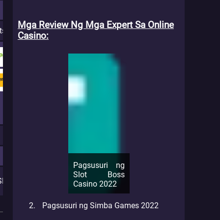
Up to €1000
Mga Review Ng Mga Expert Sa Online
rtsbook
Top Bonus, Classic Slots, Sportsbook
Casino
10 €
20 €
Pagsusuri ng
Slot Boss
SD
CAD CHF DKK EUR INR PLN SEK USD
Casino 2022
Pagsusuri ng Simba Games 2022