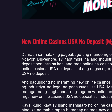
New Online Casinos USA No Deposit (M
Dumaan sa malaking pagbabago ang mundo ng onli
Ngayon Disyembre, ay nagtimbre na ang industr
deposit bonuses sa kanilang mga online na casin
online casinos USA no deposit, at ang dagsa ng
USA no deposit.
Ang pagusbong ng maraming new online casinos U
ng industriya ng legal na pagsusugal sa USA. M
matagal nang naghahanap ng mga new online ca
mga new online casinos USA no deposit sa industri
Kaya, kung ikaw ay isang manlalaro ng online ca
hindi ka na mahihirapan humanap ng mga new onl