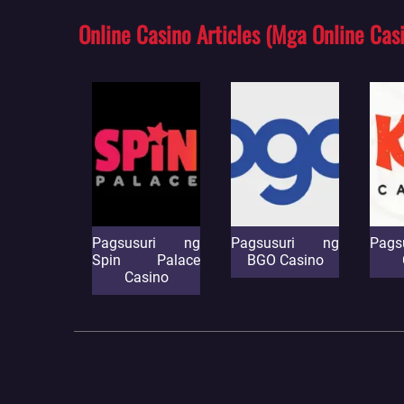
Online Casino Articles (Mga Online Cas
Pagsusuri ng
Pagsusuri ng
Pagsu
Spin Palace
BGO Casino
Casino