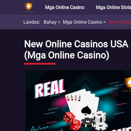
Mga Online Casino
Mga Online Slot
Landas:
Bahay
Mga Online Casino
New Online
New Online Casinos USA 
(Mga Online Casino)