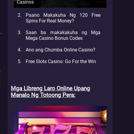
Casinos
Paano Makakuha Ng 120 Free
Spins For Real Money?
Saan ba makakakuha ng Mga
Mega Casino Bonus Codes
Ano ang Chumba Online Casino?
Free Slots Casino: Go For the Win
.
o
w
s
Mga Libreng Laro Online Upang
Manalo Ng Totoong Pera
i
a
g
y
g