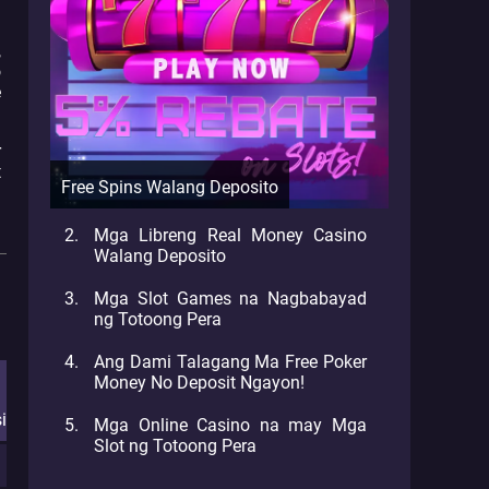
,
o
e
r
t
Free Spins Walang Deposito
Mga Libreng Real Money Casino
Walang Deposito
Mga Slot Games na Nagbabayad
ng Totoong Pera
Ang Dami Talagang Ma Free Poker
Money No Deposit Ngayon!
sino
Pagsusuri ng Spin Casino
Mga Online Casino na may Mga
Slot ng Totoong Pera
8