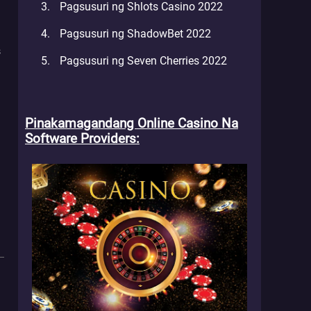
Pagsusuri ng Shlots Casino 2022
Pagsusuri ng ShadowBet 2022
s
Pagsusuri ng Seven Cherries 2022
a
a
a
Pinakamagandang Online Casino Na
g
Software Providers
g
a
a
a