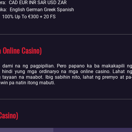
ra
CAD EUR INR SAR USD ZAR
ika
English German Greek Spanish
100% Up To €300 + 20 FS
 Online Casino)
ng dami na ng pagpipilian. Pero papano ka ba makakapili n
y hindi yung mga ordinaryo na mga online casino. Lahat n
 tayaan na maabot. Ibig sabihin nito, lahat ng premyo at pa
awin pa natin itong mabuti.
Casino)