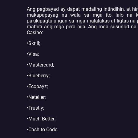
Ang pagbayad ay dapat madaling intindihin, at hin
makapapayag na wala sa mga ito, lalo na k
pakikipagtulungan sa mga malalakas at ligtas n
mabuti ang mga pera nila. Ang mga susunod na 
Casino:
•Skrill;
•Visa;
•Mastercard;
•Blueberry;
•Ecopayz;
•Neteller;
•Trustly;
•Much Better;
•Cash to Code.