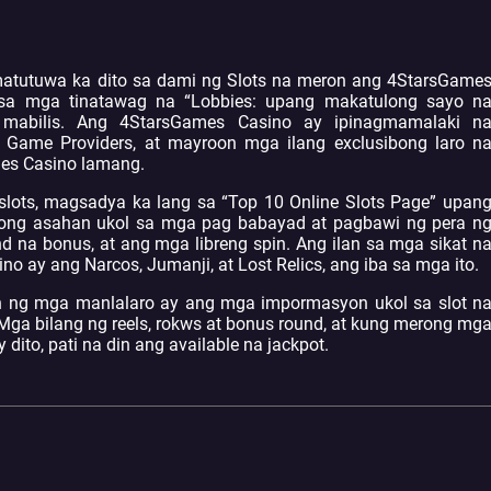
 matutuwa ka dito sa dami ng Slots na meron ang 4StarsGame
 sa mga tinatawag na “Lobbies: upang makatulong sayo n
bilis. Ang 4StarsGames Casino ay ipinagmamalaki n
Game Providers, at mayroon mga ilang exclusibong laro n
es Casino lamang.
slots, magsadya ka lang sa “Top 10 Online Slots Page” upan
ng asahan ukol sa mga pag babayad at pagbawi ng pera n
d na bonus, at ang mga libreng spin. Ang ilan sa mga sikat n
o ay ang Narcos, Jumanji, at Lost Relics, ang iba sa mga ito.
an ng mga manlalaro ay ang mga impormasyon ukol sa slot n
ga bilang ng reels, rokws at bonus round, at kung merong mg
 dito, pati na din ang available na jackpot.