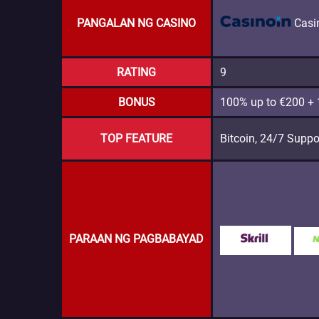
Casi
PANGALAN NG CASINO
RATING
9
BONUS
100% up to €200 + 
TOP FEATURE
Bitcoin, 24/7 Suppo
PARAAN NG PAGBABAYAD