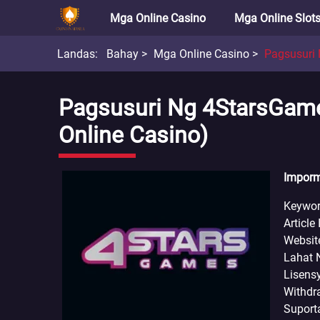
Mga Online Casino
Mga Online Slot
Landas:
Bahay
Mga Online Casino
Pagsusuri
Pagsusuri Ng 4StarsGam
Online Casino)
Impor
Keywo
Article 
Websit
Lahat 
Lisens
Withdr
Suport