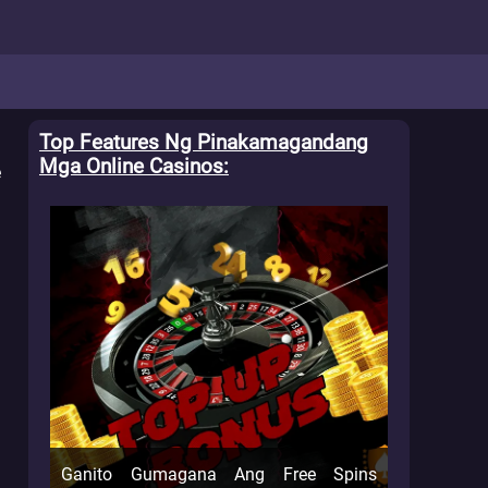
Top Features Ng Pinakamagandang
Mga Online Casinos
e
Ganito Gumagana Ang Free Spins