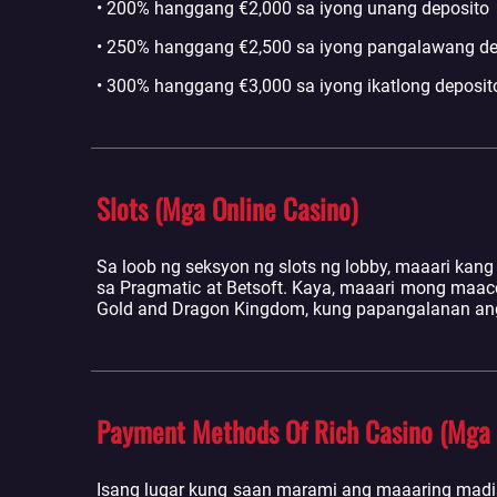
• 200% hanggang €2,000 sa iyong unang deposito
• 250% hanggang €2,500 sa iyong pangalawang de
• 300% hanggang €3,000 sa iyong ikatlong deposit
Slots (Mga Online Casino)
Sa loob ng seksyon ng slots ng lobby, maaari kang m
sa Pragmatic at Betsoft. Kaya, maaari mong maacc
Gold and Dragon Kingdom, kung papangalanan ang 
Payment Methods Of Rich Casino (Mga 
Isang lugar kung saan marami ang maaaring madi