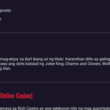
posito
o
ag-enjoy sa iba’t ibang uri ng titulo. Karamihan ditto ay galin
ess ang slots katulad ng Joker King, Charms and Clovers, Wol
iilan.
Online Casino)
smaya sa Rich Casino ay ang seleksyon nito ng mga suportad