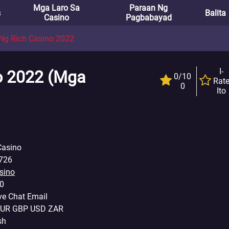
Mga Laro Sa
Paraan Ng
s
Balita
Casino
Pagbabayad
Ng Rich Casino 2022
I-
o 2022 (Mga
0/10
Rat
0
Ito
Casino
726
sino
0
ve Chat Email
EUR GBP USD ZAR
sh