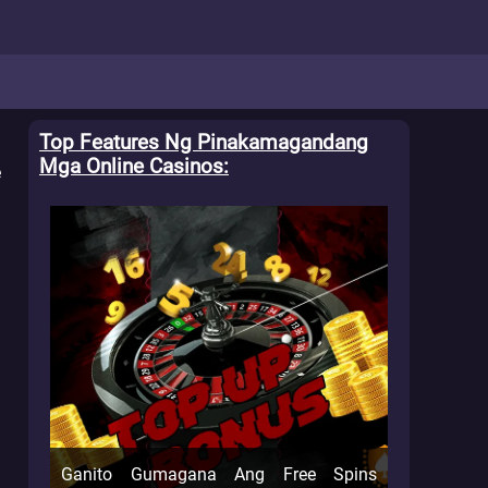
Top Features Ng Pinakamagandang
Mga Online Casinos
e
Ganito Gumagana Ang Free Spins