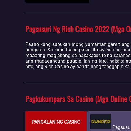
Pagsusuri Ng Rich Casino 2022 (Mga On
Paano kung subukan mong yumaman gamit ang onl
pangalan. Sa kabutihang-palad, ito ay isa ring br
maaaring mag-abang sa nakakaexcite na karanas
ang magagandang pagpipilian ng laro, nakakaintr
nito, ang Rich Casino ay handa nang tanggapin ka.
Pagkukumpara Sa Casino (Mga Online 
PANGALAN NG CASINO
Pagsusur