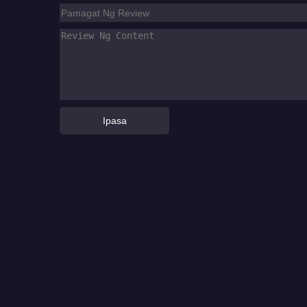
Ipasa