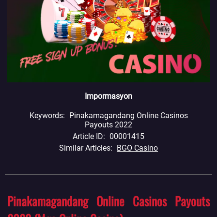
Impormasyon
Keywords
Pinakamagandang Online Casinos
Payouts 2022
Article ID
00001415
Similar Articles
BGO Casino
Pinakamagandang Online Casinos Payouts