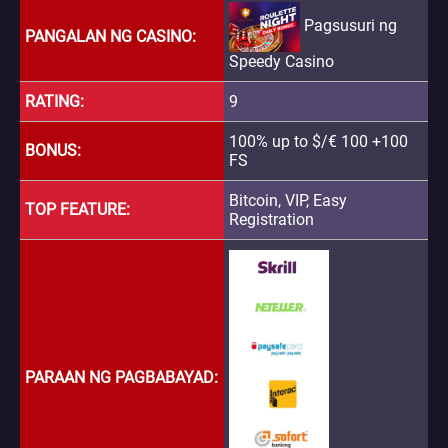
Pagsusuri ng
PANGALAN NG CASINO
Speedy Casino
RATING
9
100% up to $/€ 100 +100
BONUS
FS
Bitcoin, VIP, Easy
TOP FEATURE
Registration
PARAAN NG PAGBABAYAD