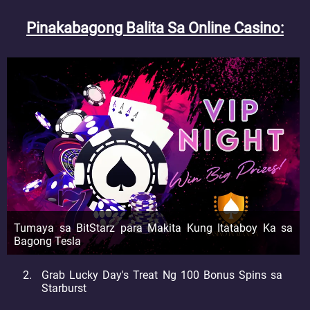
Pinakabagong Balita Sa Online Casino
Tumaya sa BitStarz para Makita Kung Itataboy Ka sa
Bagong Tesla
Grab Lucky Day's Treat Ng 100 Bonus Spins sa
Starburst