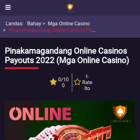
Landas:
Bahay
Mga Online Casino
Pinakamagandang Online Casinos Payouts 2022
Pinakamagandang Online Casinos
Payouts 2022 (Mga Online Casino)
I-
0/10
Rate
0
Ito