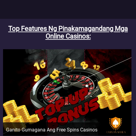
Top Features Ng Pinakamagandang Mga
Online Casinos
Ganito Gumagana Ang Free Spins Casinos