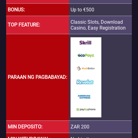
BONUS
Up to €500
Classic Slots, Download
TOP FEATURE
Casino, Easy Registration
PARAAN NG PAGBABAYAD
MIN DEPOSITO
ZAR 200