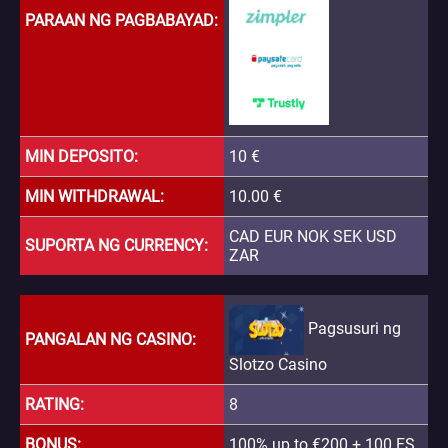
PARAAN NG PAGBABAYAD
MIN DEPOSITO
10 €
MIN WITHDRAWAL
10.00 €
CAD EUR NOK SEK USD
SUPORTA NG CURRENCY
ZAR
Pagsusuri ng
PANGALAN NG CASINO
Slotzo Casino
RATING
8
BONUS
100% up to €200 + 100 FS