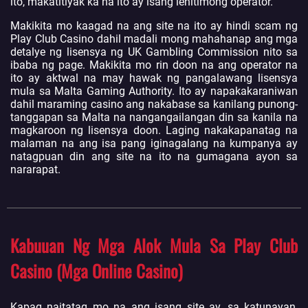
ito, makatitiyak ka na ito ay isang lehitimong operator.
Makikita mo kaagad na ang site na ito ay hindi scam ng
Play Club Casino dahil madali mong mahahanap ang mga
detalye ng lisensya ng UK Gambling Commission nito sa
ibaba ng page. Makikita mo rin doon na ang operator na
ito ay aktwal na may hawak ng pangalawang lisensya
mula sa Malta Gaming Authority. Ito ay napakakaraniwan
dahil maraming casino ang nakabase sa kanilang punong-
tanggapan sa Malta na nangangailangan din sa kanila na
magkaroon ng lisensya doon. Laging nakakapanatag na
malaman na ang isa pang iginagalang na kumpanya ay
natagpuan din ang site na ito na gumagana ayon sa
nararapat.
Kabuuan Ng Mga Alok Mula Sa Play Club
Casino (Mga Online Casino)
Kapag naitatag mo na ang isang site ay, sa katunayan,