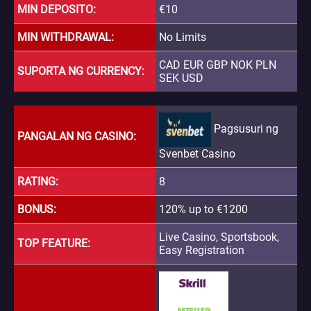
MIN DEPOSITO
€10
MIN WITHDRAWAL
No Limits
CAD EUR GBP NOK PLN
SUPORTA NG CURRENCY
SEK USD
Pagsusuri ng
PANGALAN NG CASINO
Svenbet Casino
RATING
8
BONUS
120% up to €1200
Live Casino, Sportsbook,
TOP FEATURE
Easy Registration