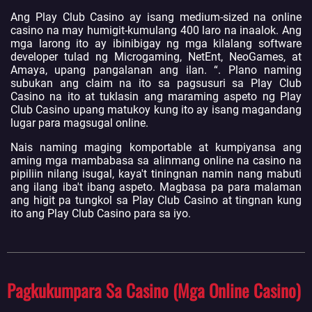
Ang Play Club Casino ay isang medium-sized na online
casino na may humigit-kumulang 400 laro na inaalok. Ang
mga larong ito ay ibinibigay ng mga kilalang software
developer tulad ng Microgaming, NetEnt, NeoGames, at
Amaya, upang pangalanan ang ilan. “. Plano naming
subukan ang claim na ito sa pagsusuri sa Play Club
Casino na ito at tuklasin ang maraming aspeto ng Play
Club Casino upang matukoy kung ito ay isang magandang
lugar para magsugal online.
Nais naming maging komportable at kumpiyansa ang
aming mga mambabasa sa alinmang online na casino na
pipiliin nilang isugal, kaya't tiningnan namin nang mabuti
ang ilang iba't ibang aspeto. Magbasa pa para malaman
ang higit pa tungkol sa Play Club Casino at tingnan kung
ito ang Play Club Casino para sa iyo.
Pagkukumpara Sa Casino (Mga Online Casino)