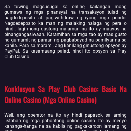
Sa tuwing magsusugal ka online, kailangan mong
gumawa ng mga pinansyal na transaksyon tulad ng
pagdedeposito at pag-withdraw ng iyong mga pondo.
Nagdedeposito ka man ng malaking halaga ng pera o
hindi, lagi mong gustong malaman na ito ay maayos na
pinangangasiwaan. Karamihan sa mga tao ay mas gusto
na gumamit ng paraan ng pagbabayad na pamilyar na sa
kanila. Para sa marami, ang kanilang ginustong opsyon ay
PayPal. Sa kasamaang palad, hindi ito opsyon sa Play
Club Casino.
Konklusyon Sa Play Club Casino: Basic Na
Online Casino (Mga Online Casino)
Well, ang operator na ito ay hindi papasok sa aming
listahan ng mga paboritong online casino. Ito ay medyo
kahanga-hanga na sa kabila ng pagkakaroon lamang ng