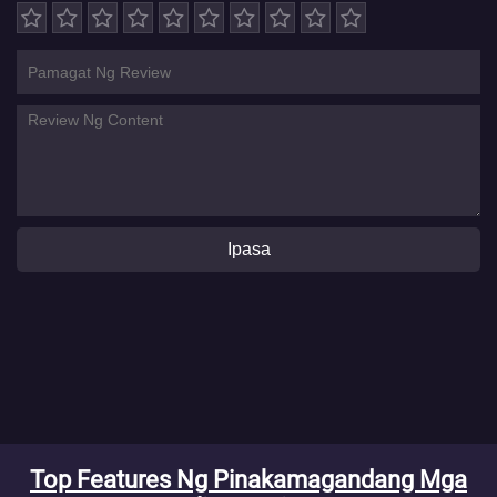
Ipasa
Top Features Ng Pinakamagandang Mga