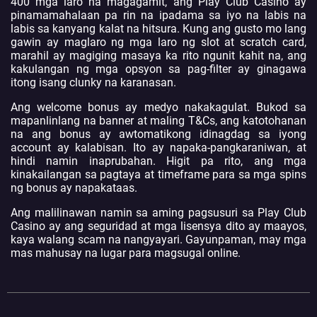
400 mga laro na magagamit, ang Play Club Casino ay
pinamamahalaan pa rin na ipadama sa iyo na labis na
labis sa kanyang kalat na hitsura. Kung ang gusto mo lang
gawin ay maglaro ng mga laro ng slot at scratch card,
marahil ay magiging masaya ka rito ngunit kahit na, ang
kakulangan ng mga opsyon sa pag-filter ay ginagawa
itong isang clunky na karanasan.
Ang welcome bonus ay medyo nakakagulat. Bukod sa
mapanlinlang na banner at maling T&Cs, ang katotohanan
na ang bonus ay awtomatikong idinagdag sa iyong
account ay kalabisan. Ito ay napaka-pangkaraniwan, at
hindi namin inaprubahan. Higit pa rito, ang mga
kinakailangan sa pagtaya at timeframe para sa mga spins
ng bonus ay napakataas.
Ang malilinawan namin sa aming pagsusuri sa Play Club
Casino ay ang seguridad at mga lisensya dito ay maayos,
kaya walang scam na nangyayari. Gayunpaman, may mga
mas mahusay na lugar para magsugal online.