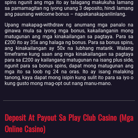
spins ngunit ang mga ito ay talagang makukuha lamang
sa pamamagitan ng iyong unang 3 deposito, hindi lamang
ang paunang welcome bonus – napakanakapanlinlang.
Upang makapag-withdraw ng anumang mga panalo na
ginawa mula sa iyong mga bonus, kakailanganin mong
matugunan ang mga kinakailangan sa pagtaya. Para sa
£200 ito ay 35x ang halaga ng bonus. Para sa bonus spins,
ang kinakailangan ay 50x na lubhang matarik. Walang
timeframe kung saan ang mga kinakailangan sa pagtaya
para sa £200 ay kailangang matugunan na isang plus side,
ngunit para sa bonus spins, dapat mong matugunan ang
mga ito sa loob ng 24 na oras. Ito ay isang malaking
tanong, kaya dapat mong isipin kung sulit ito para sa iyo o
kung gusto mong mag-opt out nang manu-mano.
Deposit At Payout Sa Play Club Casino (Mga
Online Casino)