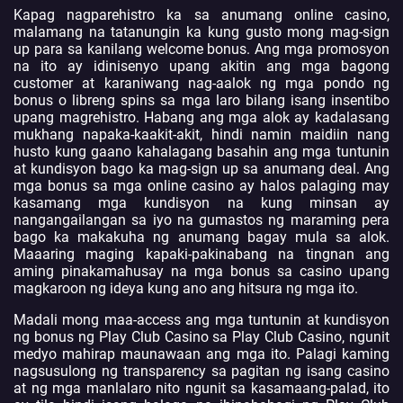
Kapag nagparehistro ka sa anumang online casino,
malamang na tatanungin ka kung gusto mong mag-sign
up para sa kanilang welcome bonus. Ang mga promosyon
na ito ay idinisenyo upang akitin ang mga bagong
customer at karaniwang nag-aalok ng mga pondo ng
bonus o libreng spins sa mga laro bilang isang insentibo
upang magrehistro. Habang ang mga alok ay kadalasang
mukhang napaka-kaakit-akit, hindi namin maidiin nang
husto kung gaano kahalagang basahin ang mga tuntunin
at kundisyon bago ka mag-sign up sa anumang deal. Ang
mga bonus sa mga online casino ay halos palaging may
kasamang mga kundisyon na kung minsan ay
nangangailangan sa iyo na gumastos ng maraming pera
bago ka makakuha ng anumang bagay mula sa alok.
Maaaring maging kapaki-pakinabang na tingnan ang
aming pinakamahusay na mga bonus sa casino upang
magkaroon ng ideya kung ano ang hitsura ng mga ito.
Madali mong maa-access ang mga tuntunin at kundisyon
ng bonus ng Play Club Casino sa Play Club Casino, ngunit
medyo mahirap maunawaan ang mga ito. Palagi kaming
nagsusulong ng transparency sa pagitan ng isang casino
at ng mga manlalaro nito ngunit sa kasamaang-palad, ito