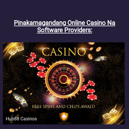
Pinakamagandang Online Casino Na
Software Providers
Hub88 Casinos