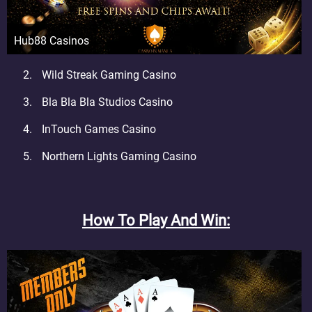
Hub88 Casinos
Wild Streak Gaming Casino
Bla Bla Bla Studios Casino
InTouch Games Casino
Northern Lights Gaming Casino
How To Play And Win