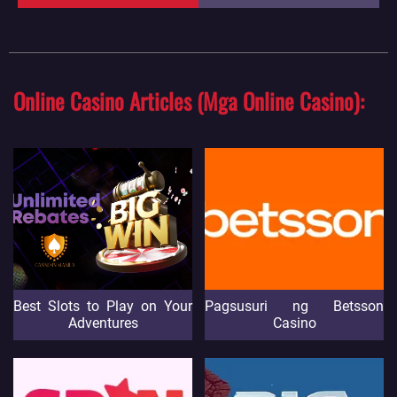
Online Casino Articles (Mga Online Casino)
Best Slots to Play on Your
Pagsusuri ng Betsson
Adventures
Casino