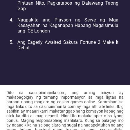
Pintuan Nito, Pagkatapos ng Dalawang Taong
Gap
Nagpakita ang Playson ng Serye ng Mga
Kasayahan na Kaganapan Habang Nagsisimula
ang ICE London
Ang Eagerly Awaited Sakura Fortune 2 Make It
Debut
Dito sa casinoinmanila.com, ang aming misyon ay
makapagbigay ng tamang impormasyon sa mga ligtas na
paraan upang maglaro ng casino games online. Karamihan sa
mga links dito sa casinoinmanila.com ay mga affiliate links. Ibig
sabihin ay maaari kami makatanggap nang komisyon kapag nag
click ka dito at mag deposit. Hindi ito makaka-apekto sa iyong
bonus. Maging responsableng manlalaro. Kung sa palagay mo
ay naaadik ka na sa paglalaro ng sugal na naaapektuhan na ang
iyong buhay, humingi nang tulong sa mga espesyalista.