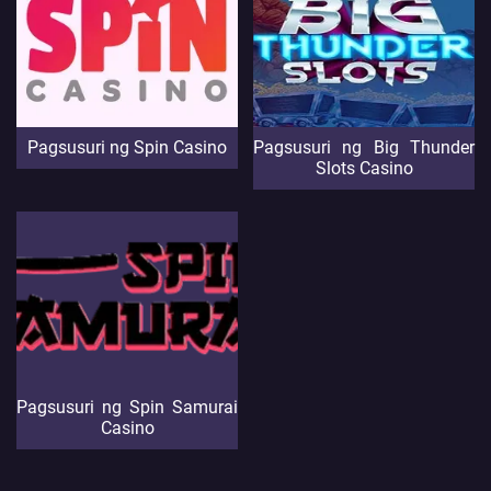
Pagsusuri ng Spin Casino
Pagsusuri ng Big Thunder
Slots Casino
Pagsusuri ng Spin Samurai
Casino