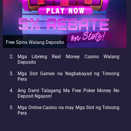
Free Spins Walang Deposito
Mga Libreng Real Money Casino Walang
Deposito
Mga Slot Games na Nagbabayad ng Totoong
Pera
Ang Dami Talagang Ma Free Poker Money No
Deposit Ngayon!
Mga Online Casino na may Mga Slot ng Totoong
Pera