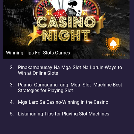
Winning Tips For Slots Games
Pinakamahusay Na Mga Slot Na Laruin-Ways to
Win at Online Slots
Paano Gumagana ang Mga Slot Machine-Best
Strategies for Playing Slot
Mga Laro Sa Casino-Winning in the Casino
Listahan ng Tips for Playing Slot Machines