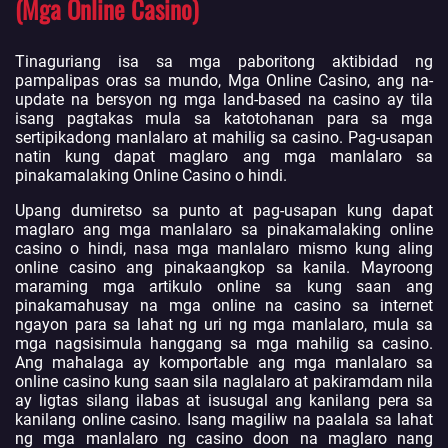
(Mga Online Casino)
Tinaguriang isa sa mga paboritong aktibidad ng
pampalipas oras sa mundo, Mga Online Casino, ang na-
update na bersyon ng mga land-based na casino ay tila
isang pagtakas mula sa katotohanan para sa mga
sertipikadong manlalaro at mahilig sa casino. Pag-usapan
natin kung dapat maglaro ang mga manlalaro sa
pinakamalaking Online Casino o hindi.
Upang dumiretso sa punto at pag-usapan kung dapat
maglaro ang mga manlalaro sa pinakamalaking online
casino o hindi, nasa mga manlalaro mismo kung aling
online casino ang pinakaangkop sa kanila. Mayroong
maraming mga artikulo online sa kung saan ang
pinakamahusay na mga online na casino sa internet
ngayon para sa lahat ng uri ng mga manlalaro, mula sa
mga nagsisimula hanggang sa mga mahilig sa casino.
Ang mahalaga ay komportable ang mga manlalaro sa
online casino kung saan sila naglalaro at pakiramdam nila
ay ligtas silang ilabas at isusugal ang kanilang pera sa
kanilang online casino. Isang magiliw na paalala sa lahat
ng mga manlalaro ng casino doon na maglaro nang