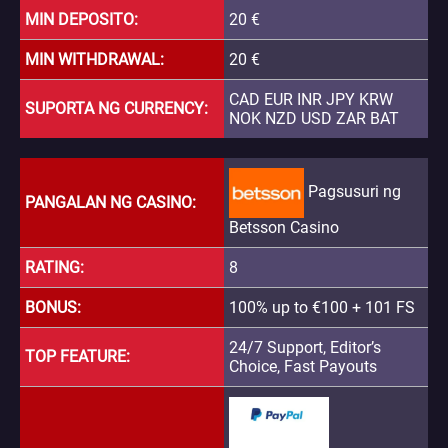
MIN DEPOSITO
20 €
MIN WITHDRAWAL
20 €
CAD EUR INR JPY KRW
SUPORTA NG CURRENCY
NOK NZD USD ZAR BAT
Pagsusuri ng
PANGALAN NG CASINO
Betsson Casino
RATING
8
BONUS
100% up to €100 + 101 FS
24/7 Support, Editor’s
TOP FEATURE
Choice, Fast Payouts