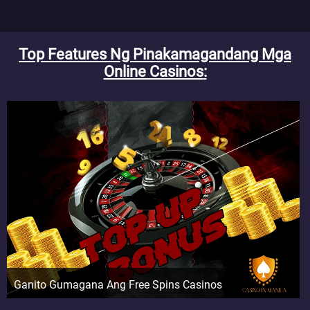
Top Features Ng Pinakamagandang Mga
Online Casinos
Ganito Gumagana Ang Free Spins Casinos