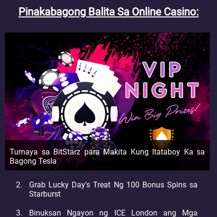
Pinakabagong Balita Sa Online Casino
Tumaya sa BitStarz para Makita Kung Itataboy Ka sa
Bagong Tesla
Grab Lucky Day's Treat Ng 100 Bonus Spins sa
Starburst
Binuksan Ngayon ng ICE London ang Mga