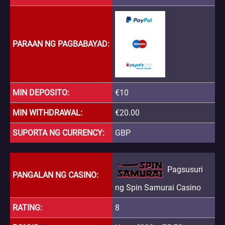
PARAAN NG PAGBABAYAD
MIN DEPOSITO
€10
MIN WITHDRAWAL
€20.00
SUPORTA NG CURRENCY
GBP
Pagsusuri
PANGALAN NG CASINO
ng Spin Samurai Casino
RATING
8