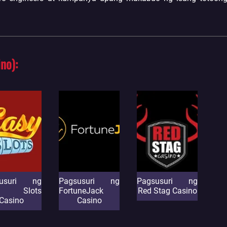
ino)
susuri ng
Pagsusuri ng
Pagsusuri ng
y Slots
FortuneJack
Red Stag Casino
Casino
Casino