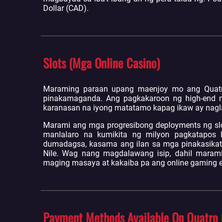
Dollar (CAD).
Slots (Mga Online Casino)
Maraming paraan upang maenjoy mo ang Quatro 
pinakamaganda. Ang pagkakaroon ng high-end n
karanasan na iyong matatamo kapag ikaw ay naglal
Marami ang mga progresibong deployments ng sl
manlalaro na kumikita ng milyon pagkatapos 
dumadagsa, kasama ang ilan sa mga pinakasikat
Nile. Wag nang magdalawang isip, dahil mara
maging masaya at kakaiba pa ang online gaming e
Payment Methods Available On Quatro 