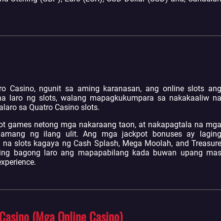
Casino, ngunit sa aming karanasan, ang online slots an
a laro ng slots, walang mapagkukumpara sa nakakaaliw n
aro sa Quatro Casino slots.
ot games netong mga nakaraang taon, at nakapagtala na mg
lamang ng ilang ulit. Ang mga jackpot bonuses ay lagin
 na slots kagaya ng Cash Splash, Mega Moolah, and Treasur
ming bagong laro ang mapapabilang kada buwan upang ma
xperience.
Casino (Mga Online Casino)