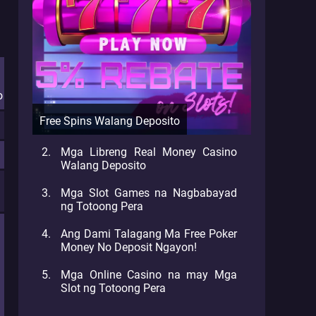
o
Pagsusuri ng PAF Bet Casino
Free Spins Walang Deposito
7
7
Mga Libreng Real Money Casino
Up to €250 + 100 FS
Up to
Walang Deposito
Great Welcome Offer, Newest Games, Easy
Live C
Mga Slot Games na Nagbabayad
to Use
ng Totoong Pera
Ang Dami Talagang Ma Free Poker
Money No Deposit Ngayon!
Mga Online Casino na may Mga
Slot ng Totoong Pera