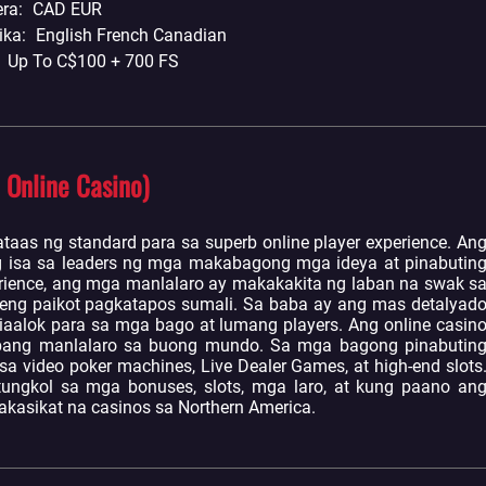
ra
CAD EUR
ika
English French Canadian
Up To C$100 + 700 FS
 Online Casino)
aas ng standard para sa superb online player experience. An
ng isa sa leaders ng mga makabagong mga ideya at pinabutin
erience, ang mga manlalaro ay makakakita ng laban na swak s
reng paikot pagkatapos sumali. Sa baba ay ang mas detalyad
aalok para sa mga bago at lumang players. Ang online casin
ibang manlalaro sa buong mundo. Sa mga bagong pinabutin
 video poker machines, Live Dealer Games, at high-end slots
ungkol sa mga bonuses, slots, mga laro, at kung paano an
kasikat na casinos sa Northern America.