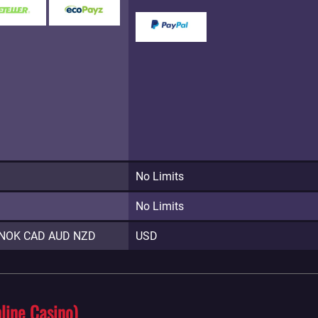
No Limits
No Limits
 NOK CAD AUD NZD
USD
ine Casino)