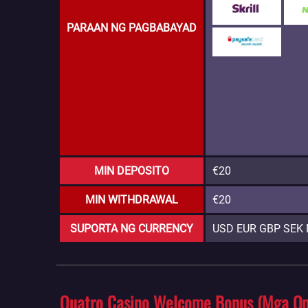
PARAAN NG PAGBABAYAD
MIN DEPOSITO
€20
MIN WITHDRAWAL
€20
SUPORTA NG CURRENCY
USD EUR GBP SEK
Quatro Casino Welcome Bonus (Mga Onl