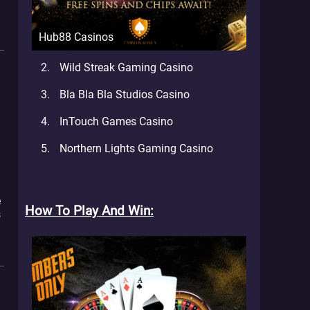
Hub88 Casinos
Wild Streak Gaming Casino
Bla Bla Bla Studios Casino
InTouch Games Casino
g
a
Northern Lights Gaming Casino
a
g
e
How To Play And Win
s