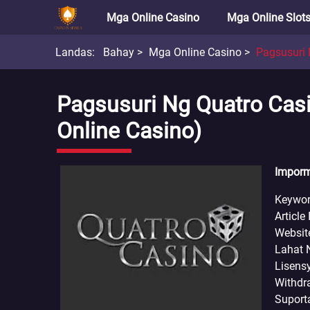
Mga Online Casino
Mga Online Slot
Landas:
Bahay
Mga Online Casino
Pagsusuri 
Pagsusuri Ng Quatro Cas
Online Casino)
Impor
Keywo
Article 
Websit
Lahat 
Lisens
Withdr
Suport