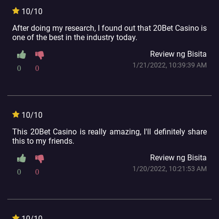
10/10
After doing my research, I found out that 20Bet Casino is
one of the best in the industry today.
Review ng Bisita
1/21/2022, 10:39:39 AM
0
0
10/10
This 20Bet Casino is really amazing, I'll definitely share
this to my friends.
Review ng Bisita
1/20/2022, 10:21:53 AM
0
0
10/10