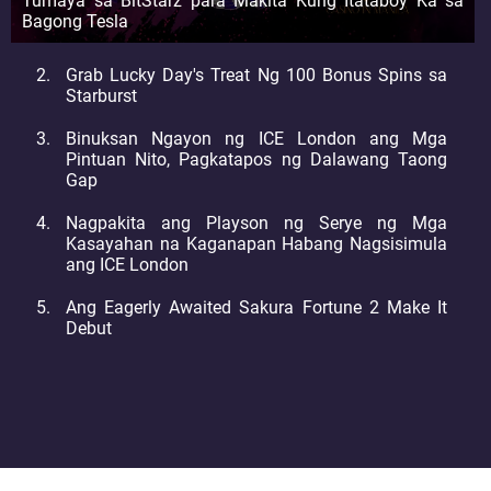
Tumaya sa BitStarz para Makita Kung Itataboy Ka sa
Bagong Tesla
Grab Lucky Day's Treat Ng 100 Bonus Spins sa
Starburst
Binuksan Ngayon ng ICE London ang Mga
Pintuan Nito, Pagkatapos ng Dalawang Taong
Gap
Nagpakita ang Playson ng Serye ng Mga
Kasayahan na Kaganapan Habang Nagsisimula
ang ICE London
Ang Eagerly Awaited Sakura Fortune 2 Make It
Debut