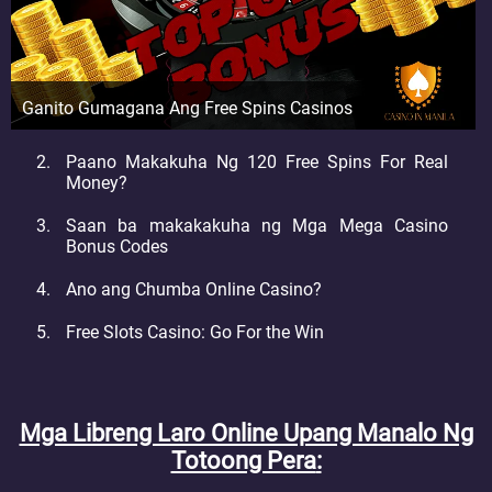
Ganito Gumagana Ang Free Spins Casinos
Paano Makakuha Ng 120 Free Spins For Real
Money?
Saan ba makakakuha ng Mga Mega Casino
Bonus Codes
Ano ang Chumba Online Casino?
Free Slots Casino: Go For the Win
Mga Libreng Laro Online Upang Manalo Ng
Totoong Pera