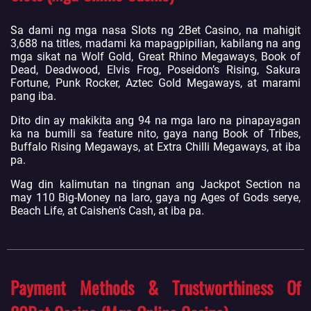
Sa dami ng mga nasa Slots ng 2Bet Casino, na mahigit
3,688 na titles, madami ka mapagpipilian, kabilang na ang
mga sikat na Wolf Gold, Great Rhino Megaways, Book of
Dead, Deadwood, Elvis Frog, Poseidon’s Rising, Sakura
Fortune, Punk Rocker, Aztec Gold Megaways, at marami
pang iba.
Dito din ay makikita ang 94 na mga laro na pinapayagan
ka na bumili sa feature nito, gaya nang Book of Tribes,
Buffalo Rising Megaways, at Extra Chilli Megaways, at iba
pa.
Wag din kalimutan na tingnan ang Jackpot Section na
may 110 Big-Money na laro, gaya ng Ages of Gods serye,
Beach Life, at Caishen’s Cash, at iba pa.
Payment Methods & Trustworthiness Of