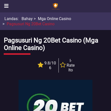
Landas:
Bahay
Mga Online Casino
Pagsusuri Ng 20Bet Casino
Pagsusuri Ng 20Bet Casino (Mga
Online Casino)
I-
9.8/10
Rate
6
Ito