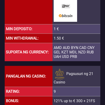
MIN DEPOSITO
1 €
MIN WITHDRAWAL
1.50 €
AMD AUD BYN CAD CNY
SUPORTA NG CURRENCY
GEL KZT MDL NZD RUB
UAH USD PRB
Pagsusuri ng 21
PANGALAN NG CASINO
Casino
RATING
9
BONUS
121% up to € 300 + 21FS