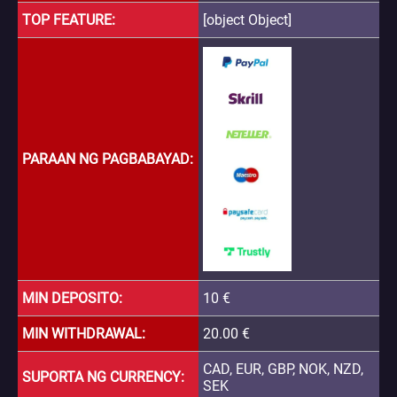
TOP FEATURE
[object Object]
PARAAN NG PAGBABAYAD
MIN DEPOSITO
10 €
MIN WITHDRAWAL
20.00 €
CAD, EUR, GBP, NOK, NZD,
SUPORTA NG CURRENCY
SEK