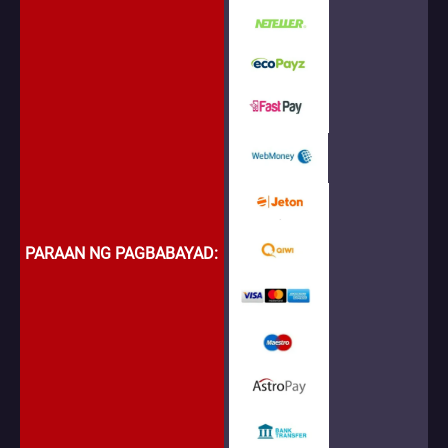
PARAAN NG PAGBABAYAD