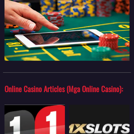
Online Casino Articles (Mga Online Casino)