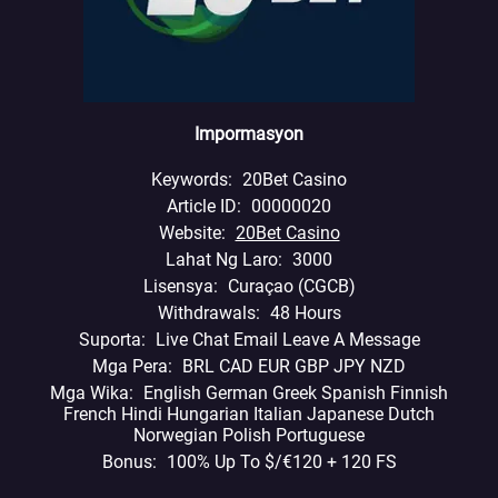
Impormasyon
Keywords
20Bet Casino
Article ID
00000020
Website
20Bet Casino
Lahat Ng Laro
3000
Lisensya
Curaçao (CGCB)
Withdrawals
48 Hours
Suporta
Live Chat Email Leave A Message
Mga Pera
BRL CAD EUR GBP JPY NZD
Mga Wika
English German Greek Spanish Finnish
French Hindi Hungarian Italian Japanese Dutch
Norwegian Polish Portuguese
Bonus
100% Up To $/€120 + 120 FS