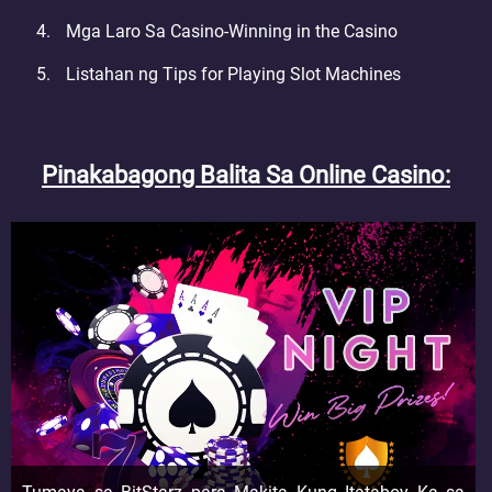
Mga Laro Sa Casino-Winning in the Casino
Listahan ng Tips for Playing Slot Machines
Pinakabagong Balita Sa Online Casino