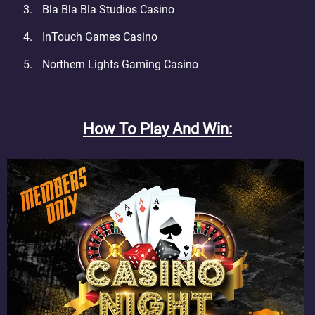
Bla Bla Bla Studios Casino
InTouch Games Casino
Northern Lights Gaming Casino
How To Play And Win