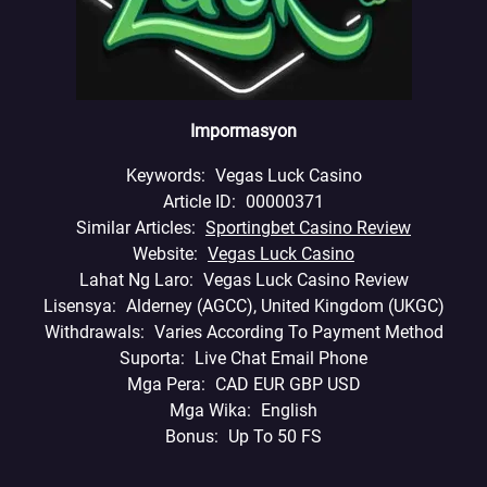
Impormasyon
Keywords
Vegas Luck Casino
Article ID
00000371
Similar Articles
Sportingbet Casino Review
Website
Vegas Luck Casino
Lahat Ng Laro
Vegas Luck Casino Review
Lisensya
Alderney (AGCC), United Kingdom (UKGC)
Withdrawals
Varies According To Payment Method
Suporta
Live Chat Email Phone
Mga Pera
CAD EUR GBP USD
Mga Wika
English
Bonus
Up To 50 FS