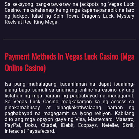
Sa seksyong pang-araw-araw na jackpots ng Vegas Luck
Casino, makakahanap ka ng mga kapana-panabik na laro
ng jackpot tulad ng Spin Town, Dragon’s Luck, Mystery
Reels at Reel King Mega.
Payment Methods In Vegas Luck Casino (Mga
Online Casino)
Isa pang mahalagang kadahilanan na dapat isaalang-
alang bago sumali sa anumang online na casino ay ang
listahan ng mga paraan ng pagbabayad na magagamit.
Sa Vegas Luck Casino magkakaroon ka ng access sa
pinakamahusay at pinagkakatiwalaang paraan ng
pagbabayad na magagamit sa iyong rehiyon. Kabilang
dito ang mga opsyon gaya ng Visa, Mastercard, Maestro,
PayPal, Boku, Citadel, iDebit, Ecopayz, Neteller, Skrill,
Interac at Paysafecard.