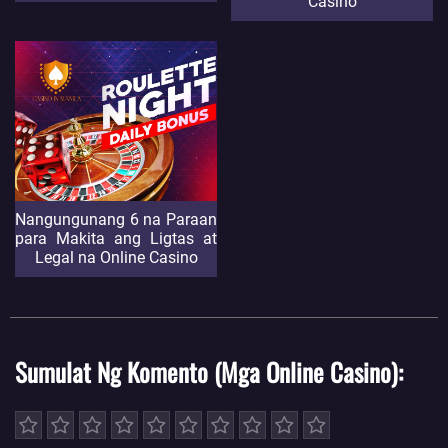
Casino
Nangungunang 6 na Paraan
para Makita ang Ligtas at
Legal na Online Casino
Sumulat Ng Komento (Mga Online Casino)