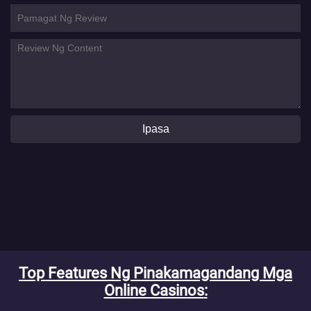
Ipasa
Top Features Ng Pinakamagandang Mga
Online Casinos