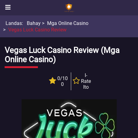
Landas:
Bahay
Mga Online Casino
Vegas Luck Casino Review
Vegas Luck Casino Review (Mga
Online Casino)
I-
0/10
Rate
0
Ito