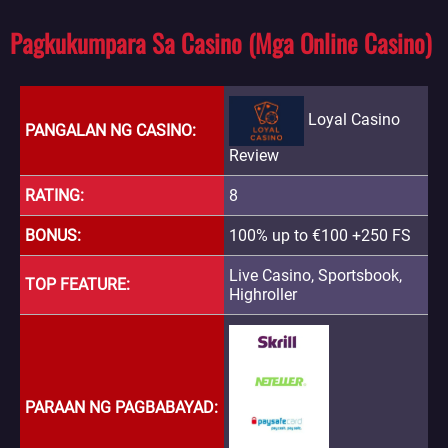
Pagkukumpara Sa Casino (Mga Online Casino)
Loyal Casino
PANGALAN NG CASINO
Review
RATING
8
BONUS
100% up to €100 +250 FS
Live Casino, Sportsbook,
TOP FEATURE
Highroller
PARAAN NG PAGBABAYAD