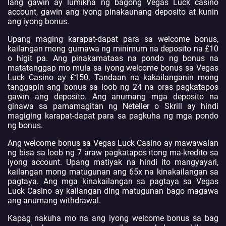
lang gawin ay lumikha ng bagong Vegas Luck casino
account, gawin ang iyong pinakaunang deposito at kunin
ang iyong bonus.
Upang maging karapat-dapat para sa welcome bonus,
kailangan mong gumawa ng minimum na deposito na £10
o higit pa. Ang pinakamataas na pondo ng bonus na
matatanggap mo mula sa iyong welcome bonus sa Vegas
Luck Casino ay £150. Tandaan na kakailanganin mong
tanggapin ang bonus sa loob ng 24 na oras pagkatapos
gawin ang deposito. Ang anumang mga deposito na
ginawa sa pamamagitan ng Neteller o Skrill ay hindi
magiging karapat-dapat para sa pagkuha ng mga pondo
ng bonus.
Ang welcome bonus sa Vegas Luck Casino ay mawawalan
ng bisa sa loob ng 7 araw pagkatapos itong ma-kredito sa
iyong account. Upang matiyak na hindi ito mangyayari,
kailangan mong matugunan ang 65x na kinakailangan sa
pagtaya. Ang mga kinakailangan sa pagtaya sa Vegas
Luck Casino ay kailangan ding matugunan bago magawa
ang anumang withdrawal.
Kapag nakuha mo na ang iyong welcome bonus sa bag