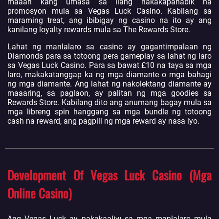
maaari kang umasa sa ilang nakakapanabik na
promosyon mula sa Vegas Luck Casino. Kabilang sa
maraming treat, ang ibibigay ng casino na ito ay ang
kanilang loyalty rewards mula sa The Rewards Store.
Lahat ng manlalaro sa casino ay gagantimpalaan ng
Diamonds para sa totoong pera gameplay sa lahat ng laro
sa Vegas Luck Casino. Para sa bawat £10 na taya sa mga
laro, makakatanggap ka ng mga diamante o mga bahagi
ng mga diamante. Ang lahat ng nakolektang diamante ay
maaaring, sa paglaon, ay palitan ng mga goodies sa
Rewards Store. Kabilang dito ang anumang bagay mula sa
mga libreng spin hanggang sa mga bundle ng totoong
cash na reward, ang pagpili ng mga reward ay nasa iyo.
Development Of Vegas Luck Casino (Mga
Online Casino)
Ang Vegas Luck ay nakakaaliw sa mga manlalaro mula