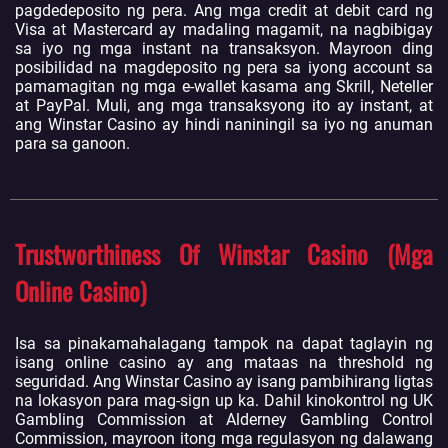
pagdedeposito ng pera. Ang mga credit at debit card ng
Visa at Mastercard ay madaling magamit, na nagbibigay
sa iyo ng mga instant na transaksyon. Mayroon ding
posibilidad na magdeposito ng pera sa iyong account sa
pamamagitan ng mga e-wallet kasama ang Skrill, Neteller
at PayPal. Muli, ang mga transaksyong ito ay instant, at
ang Winstar Casino ay hindi naniningil sa iyo ng anuman
para sa ganoon.
Trustworthiness Of Winstar Casino (Mga
Online Casino)
Isa sa pinakamahalagang tampok na dapat taglayin ng
isang online casino ay ang mataas na threshold ng
seguridad. Ang Winstar Casino ay isang pambihirang ligtas
na lokasyon para mag-sign up ka. Dahil kinokontrol ng UK
Gambling Commission at Alderney Gambling Control
Commission, mayroon itong mga regulasyon ng dalawang