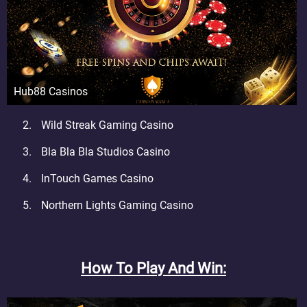
Hub88 Casinos
Wild Streak Gaming Casino
Bla Bla Bla Studios Casino
InTouch Games Casino
Northern Lights Gaming Casino
How To Play And Win