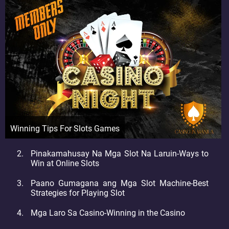
Winning Tips For Slots Games
Pinakamahusay Na Mga Slot Na Laruin-Ways to
Win at Online Slots
Paano Gumagana ang Mga Slot Machine-Best
Strategies for Playing Slot
Mga Laro Sa Casino-Winning in the Casino