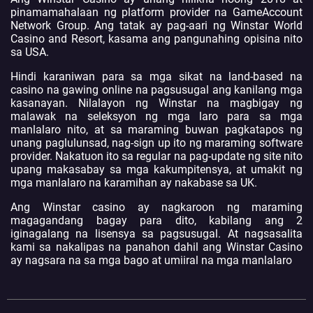
pinamamahalaan ng platform provider na GameAccount
Network Group. Ang tatak ay pag-aari ng Winstar World
Casino and Resort, kasama ang pangunahing opisina nito
sa USA.
Hindi karaniwan para sa mga sikat na land-based na
casino na gawing online na pagsusugal ang kanilang mga
kasanayan. Nilalayon ng Winstar na magbigay ng
malawak na seleksyon ng mga laro para sa mga
manlalaro nito, at sa maraming buwan pagkatapos ng
unang paglulunsad, nag-sign up ito ng maraming software
provider. Nakatuon ito sa regular na pag-update ng site nito
upang makasabay sa mga kakumpitensya, at umakit ng
mga manlalaro na karamihan ay nakabase sa UK.
Ang Winstar casino ay nagkaroon ng maraming
magagandang bagay para dito, kabilang ang 2
iginagalang na lisensya sa pagsusugal. At nagsasalita
kami sa nakalipas na panahon dahil ang Winstar Casino
ay nagsara na sa mga bago at umiiral na mga manlalaro