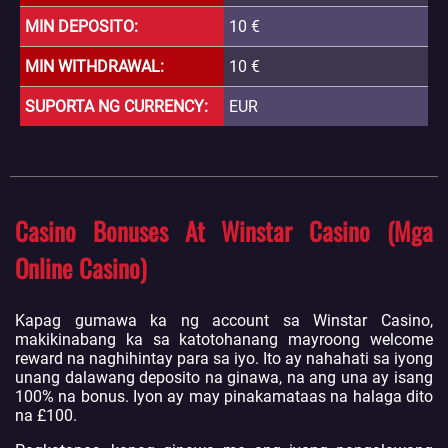
MIN DEPOSITO
10 €
MIN WITHDRAWAL
10 €
SUPORTA NG CURRENCY
EUR
Casino Bonuses At Winstar Casino (Mga
Online Casino)
Kapag gumawa ka ng account sa Winstar Casino,
makikinabang ka sa katotohanang mayroong welcome
reward na naghihintay para sa iyo. Ito ay nahahati sa iyong
unang dalawang deposito na ginawa, na ang una ay isang
100% na bonus. Iyon ay may pinakamataas na halaga dito
na £100.