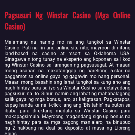
Pagsusuri Ng Winstar Casino (Mga Online
Casino)
Malamang na narinig mo na ang tungkol sa Winstar
Casino. Pati na rin ang online site nito, mayroon din itong
land-based na casino at resort sa Oklahoma USA.
Ginagawa nitong tunay na eksperto ang koponan sa likod
ng Winstar Casino sa larangan ng pagsusugal. At maaari
mong asahan na makatanggap ng parehong 5-star na
paggamot sa online gaya ng gagawin mo nang personal.
Maaari mong basahin ang lahat tungkol sa kung ano ang
naghihintay para sa iyo sa Winstar Casino sa detalyadong
pagsusuri na ito. Sinuri namin ang lahat ng mahahalagang
salik gaya ng mga bonus, laro, at kaligtasan. Pagkatapos,
kapag handa ka na, i-click lang ang 'Bisitahin' na buton sa
ibaba para direktang madala sa Winstar Casino para
makapagsimula. Mayroong magandang sign-up bonus na
naghihintay para sa mga bagong manlalaro, na binubuo
ng 2 hakbang na deal sa deposito at masa ng Libreng
Spins.