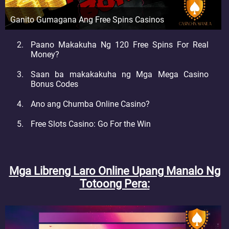
Ganito Gumagana Ang Free Spins Casinos
Paano Makakuha Ng 120 Free Spins For Real
Money?
Saan ba makakakuha ng Mga Mega Casino
Bonus Codes
Ano ang Chumba Online Casino?
Free Slots Casino: Go For the Win
Mga Libreng Laro Online Upang Manalo Ng
Totoong Pera