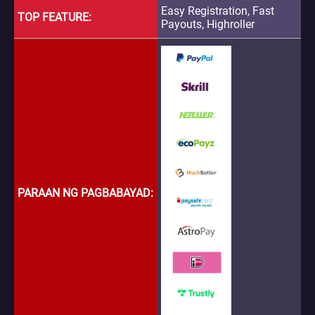
Easy Registration, Fast
TOP FEATURE
Payouts, Highroller
PARAAN NG PAGBABAYAD