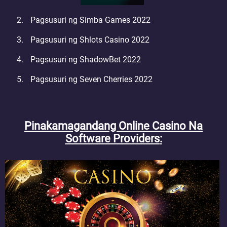
Pagsusuri ng Simba Games 2022
Pagsusuri ng Shlots Casino 2022
Pagsusuri ng ShadowBet 2022
Pagsusuri ng Seven Cherries 2022
Pinakamagandang Online Casino Na
Software Providers