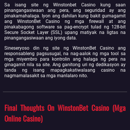
Sa isang site ng Winstonbet Casino kung saan
pinangangasiwaan ang pera, ang seguridad ay ang
pinakamahalaga. Iyon ang dahilan kung bakit gumagamit
ang WinstonBet Casino ng mga firewall at ang
pinakabagong software sa pag-encrypt tulad ng 128-bit
Secure Socket Layer (SSL) upang matiyak na ligtas na
pinangangasiwaan ang iyong data.
Sineseryoso din ng site ng WinstonBet Casino ang
responsableng pagsusugal, na nag-aalok ng mga tool sa
mga miyembro para kontrolin ang halaga ng pera na
ginagamit nila sa site. Ang ganitong uri ng dedikasyon ay
tanda ng isang mapagkakatiwalaang casino na
nagmamalasakit sa mga manlalaro nito.
Final Thoughts On WinstonBet Casino (Mga
Online Casino)