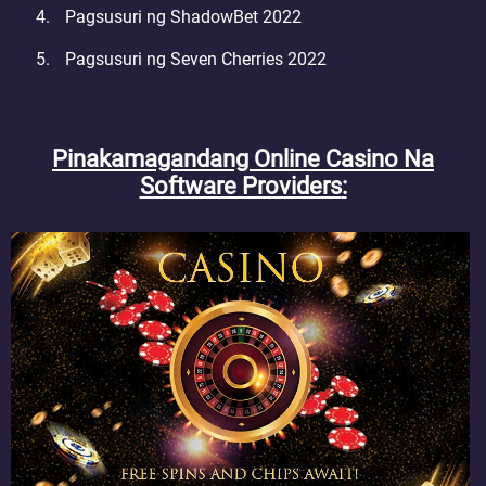
Pagsusuri ng ShadowBet 2022
Pagsusuri ng Seven Cherries 2022
Pinakamagandang Online Casino Na
Software Providers