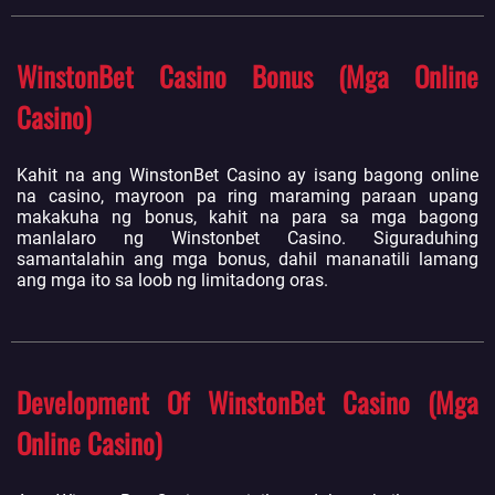
WinstonBet Casino Bonus (Mga Online
Casino)
Kahit na ang WinstonBet Casino ay isang bagong online
na casino, mayroon pa ring maraming paraan upang
makakuha ng bonus, kahit na para sa mga bagong
manlalaro ng Winstonbet Casino. Siguraduhing
samantalahin ang mga bonus, dahil mananatili lamang
ang mga ito sa loob ng limitadong oras.
Development Of WinstonBet Casino (Mga
Online Casino)