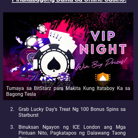
Tumaya sa BitStarz para Makita Kung Itataboy Ka sa
Bagong Tesla
Grab Lucky Day's Treat Ng 100 Bonus Spins sa
Starburst
Binuksan Ngayon ng ICE London ang Mga
Pintuan Nito, Pagkatapos ng Dalawang Taong