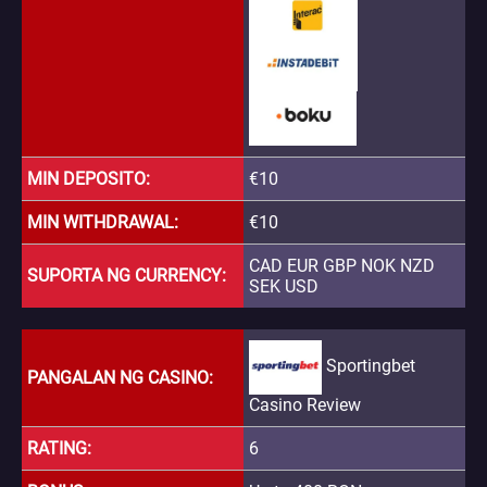
MIN DEPOSITO
€10
MIN WITHDRAWAL
€10
CAD EUR GBP NOK NZD
SUPORTA NG CURRENCY
SEK USD
Sportingbet
PANGALAN NG CASINO
Casino Review
RATING
6