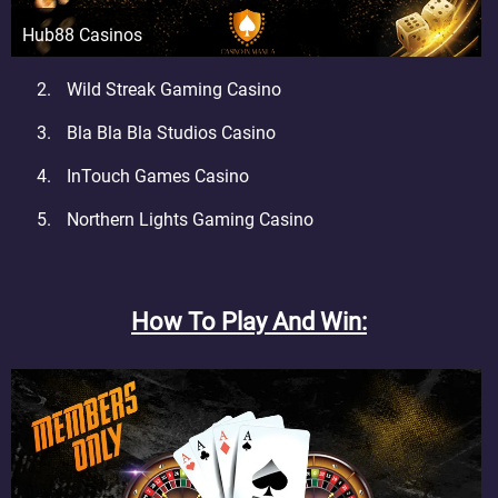
Hub88 Casinos
Wild Streak Gaming Casino
Bla Bla Bla Studios Casino
InTouch Games Casino
Northern Lights Gaming Casino
How To Play And Win