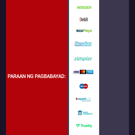
PARAAN NG PAGBABAYAD