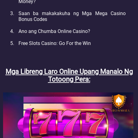
Money?
Saan ba makakakuha ng Mga Mega Casino
Bonus Codes
Ano ang Chumba Online Casino?
Free Slots Casino: Go For the Win
Mga Libreng Laro Online Upang Manalo Ng
Totoong Pera