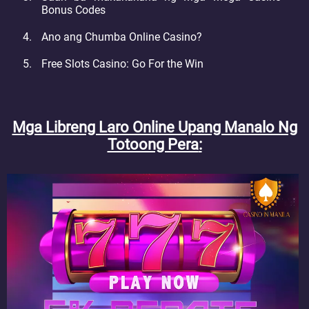
Bonus Codes
Ano ang Chumba Online Casino?
Free Slots Casino: Go For the Win
Mga Libreng Laro Online Upang Manalo Ng
Totoong Pera