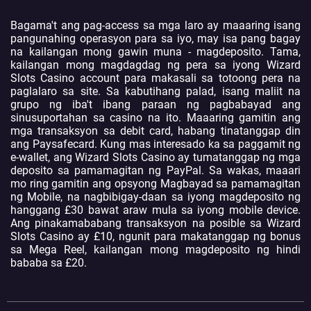
Bagama't ang pag-access sa mga laro ay maaaring isang
pangunahing operasyon para sa iyo, may isa pang bagay
na kailangan mong gawin muna - magdeposito. Tama,
kailangan mong magdagdag ng pera sa iyong Wizard
Slots Casino account para makasali sa totoong pera na
paglalaro sa site. Sa kabutihang palad, isang maliit na
grupo ng iba't ibang paraan ng pagbabayad ang
sinusuportahan sa casino na ito. Maaaring gamitin ang
mga transaksyon sa debit card, habang tinatanggap din
ang Paysafecard. Kung mas interesado ka sa paggamit ng
e-wallet, ang Wizard Slots Casino ay tumatanggap ng mga
deposito sa pamamagitan ng PayPal. Sa wakas, maaari
mo ring gamitin ang opsyong Magbayad sa pamamagitan
ng Mobile, na nagbibigay-daan sa iyong magdeposito ng
hanggang £30 bawat araw mula sa iyong mobile device.
Ang pinakamababang transaksyon na posible sa Wizard
Slots Casino ay £10, ngunit para makatanggap ng bonus
sa Mega Reel, kailangan mong magdeposito ng hindi
bababa sa £20.