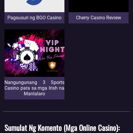
Pagsusuri ng BGO Casino
Cherry Casino Review
Nangungunang 3 Sports
Casino para sa mga Irish na
Manlalaro
Sumulat Ng Komento (Mga Online Casino)