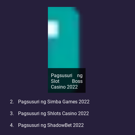
Pagsusuri ng
Slot Boss
Casino 2022
Pagsusuri ng Simba Games 2022
Pagsusuri ng Shlots Casino 2022
Pagsusuri ng ShadowBet 2022