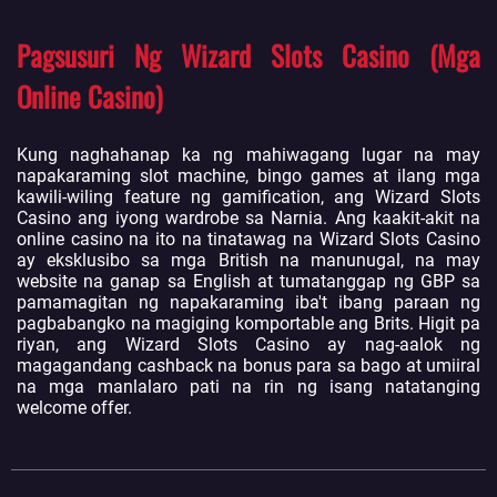
Pagsusuri Ng Wizard Slots Casino (Mga
Online Casino)
Kung naghahanap ka ng mahiwagang lugar na may
napakaraming slot machine, bingo games at ilang mga
kawili-wiling feature ng gamification, ang Wizard Slots
Casino ang iyong wardrobe sa Narnia. Ang kaakit-akit na
online casino na ito na tinatawag na Wizard Slots Casino
ay eksklusibo sa mga British na manunugal, na may
website na ganap sa English at tumatanggap ng GBP sa
pamamagitan ng napakaraming iba't ibang paraan ng
pagbabangko na magiging komportable ang Brits. Higit pa
riyan, ang Wizard Slots Casino ay nag-aalok ng
magagandang cashback na bonus para sa bago at umiiral
na mga manlalaro pati na rin ng isang natatanging
welcome offer.