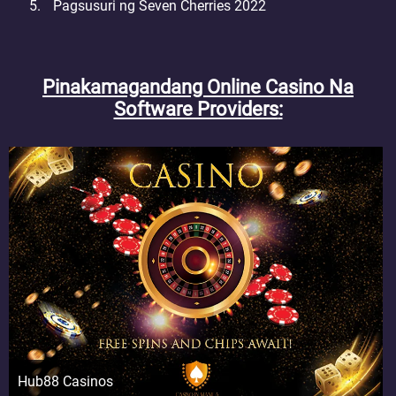
Pagsusuri ng Seven Cherries 2022
Pinakamagandang Online Casino Na
Software Providers
Hub88 Casinos