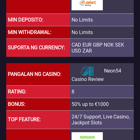
MIN DEPOSITO
No Limits
MIN WITHDRAWAL
No Limits
CAD EUR GBP NOK SEK
SUPORTA NG CURRENCY
USD ZAR
Neon54
PANGALAN NG CASINO
Casino Review
RATING
8
BONUS
50% up to €1000
24/7 Support, Live Casino,
TOP FEATURE
Jackpot Slots