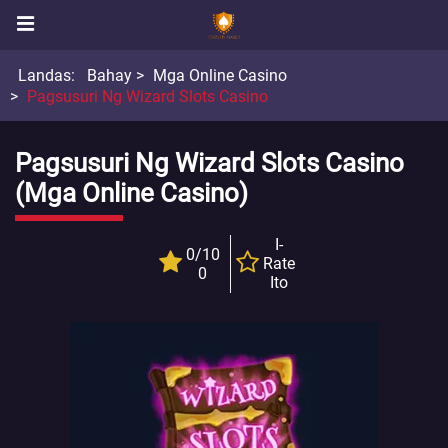
Landas:
Bahay
Mga Online Casino
Pagsusuri Ng Wizard Slots Casino
Pagsusuri Ng Wizard Slots Casino
(Mga Online Casino)
I-
0/10
Rate
0
Ito