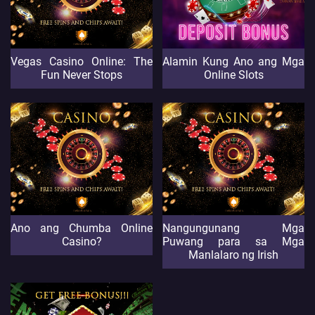
Vegas Casino Online: The
Alamin Kung Ano ang Mga
Fun Never Stops
Online Slots
Ano ang Chumba Online
Nangungunang Mga
Casino?
Puwang para sa Mga
Manlalaro ng Irish