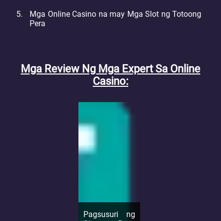
Mga Online Casino na may Mga Slot ng Totoong
Pera
Mga Review Ng Mga Expert Sa Online
Casino
Pagsusuri ng