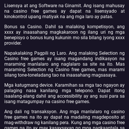
Lisensya at ang Software na Ginamit. Ang isang mahusay
na casino free games ay dapat na lisensyado at
kinokontrol upang matiyak na ang mga laro ay patas.
Bonus sa Casino. Dahil sa malaking kompetisyon, ang
xxxx ay inaasahang magkakaroon ng ilang uri ng mga
benepisyo o bonus kung kukunin mo sila bilang iyong xxxx
provider.
Napakalaking Pagpili ng Laro. Ang malaking Selection ng
Casino free games ay isang magandang indikasyon na
maraming manlalaro ang naglalaro sa site na ito. Mas
maraming Selection ng Casino free games, mas marami
silang tone-toneladang tao na inaasahang magsasaya.
Mga katugmang device. Karamihan sa mga tao ngayon ay
palaging nasa kanilang mga telepono. Dapat itong
isaalang-alang dahil ang accessibility ay ang susi para sa
isang matagumpay na casino free games.
Ang dali ng transaksyon. Ang mga manlalaro ng casino
free games na ito ay dapat na madaling magdeposito at
mag-withdraw ng kanilang pera. Kung ang mga casino free
games na ito ay may kasaysayan ng mga pagkaantala sa