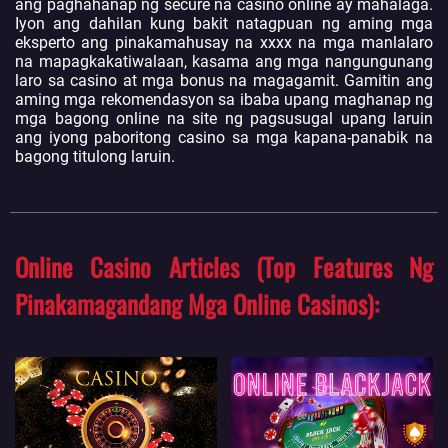
ang paghahanap ng secure na casino online ay mahalaga.
Iyon ang dahilan kung bakit natagpuan ng aming mga
eksperto ang pinakamahusay na xxxx na mga manlalaro
na mapagkakatiwalaan, kasama ang mga nangungunang
laro sa casino at mga bonus na magagamit. Gamitin ang
aming mga rekomendasyon sa ibaba upang maghanap ng
mga bagong online na site ng pagsusugal upang laruin
ang iyong paboritong casino sa mga kapana-panabik na
bagong titulong laruin.
Online Casino Articles (Top Features Ng
Pinakamagandang Mga Online Casinos)