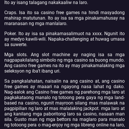
Ito ay isang talagang nakakaaliw na laro.
Craps. Isa ito sa casino free games na hindi masyadong
mahirap matutunan. Ito ay isa sa mga pinakamahusay na
maranasan ng mga manlalaro.
Poker. Ito ay isa sa pinakamasalimuot na xxxx. Ngunit ito
ay medyo kawili-wili. Napaka-challenging at huwag umasa
sa suwerte.
Mga slots. Ang slot machine ay naging isa sa mga
nagpapakilalang simbolo ng mga casino sa buong mundo.
Ang casino free games na ito ay may pinakamalaking mga
seleksyon ng iba't ibang uri.
Sa pangkalahatan, naisalin na ang casino at, ang casino
free games ay maaari na ngayong nasa lahat ng dako.
Nag-aalok ang Casino free games ng parehong mga laro at
pagkakataong manalo ng totoong pera gaya ng mga land-
based na casino, ngunit mayroon silang mas malawak na
pagpipilian ng laro at mas malalaking jackpot. mga laro at
ang kanilang mga paboritong laro sa casino, nasaan man
sila. Gusto man ng mga bettors na maglaro para manalo
ng totoong pera o mag-enjoy ng mga libreng online na laro,