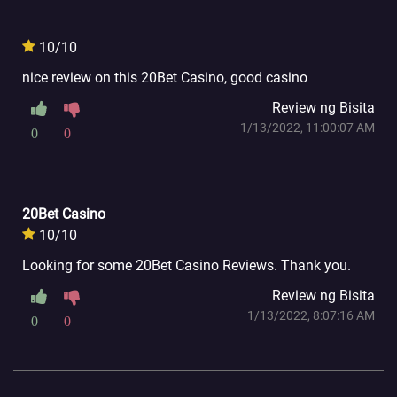
10/10
nice review on this 20Bet Casino, good casino
Review ng Bisita
1/13/2022, 11:00:07 AM
0
0
20Bet Casino
10/10
Looking for some 20Bet Casino Reviews. Thank you.
Review ng Bisita
1/13/2022, 8:07:16 AM
0
0