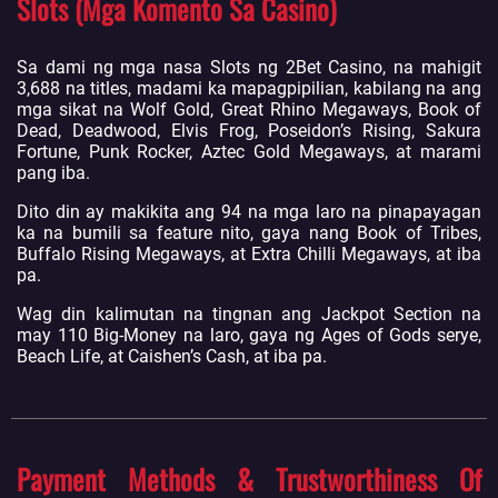
Slots (Mga Komento Sa Casino)
Sa dami ng mga nasa Slots ng 2Bet Casino, na mahigit
3,688 na titles, madami ka mapagpipilian, kabilang na ang
mga sikat na Wolf Gold, Great Rhino Megaways, Book of
Dead, Deadwood, Elvis Frog, Poseidon’s Rising, Sakura
Fortune, Punk Rocker, Aztec Gold Megaways, at marami
pang iba.
Dito din ay makikita ang 94 na mga laro na pinapayagan
ka na bumili sa feature nito, gaya nang Book of Tribes,
Buffalo Rising Megaways, at Extra Chilli Megaways, at iba
pa.
Wag din kalimutan na tingnan ang Jackpot Section na
may 110 Big-Money na laro, gaya ng Ages of Gods serye,
Beach Life, at Caishen’s Cash, at iba pa.
Payment Methods & Trustworthiness Of