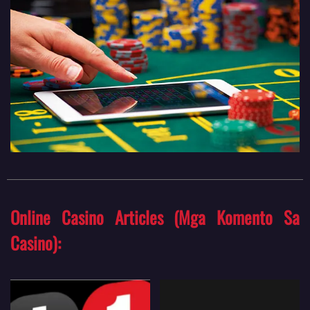
Online Casino Articles (Mga Komento Sa
Casino)