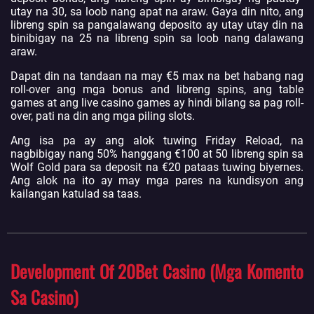
utay na 30, sa loob nang apat na araw. Gaya din nito, ang
libreng spin sa pangalawang deposito ay utay utay din na
binibigay na 25 na libreng spin sa loob nang dalawang
araw.
Dapat din na tandaan na may €5 max na bet habang nag
roll-over ang mga bonus and libreng spins, ang table
games at ang live casino games ay hindi bilang sa pag roll-
over, pati na din ang mga piling slots.
Ang isa pa ay ang alok tuwing Friday Reload, na
nagbibigay nang 50% hanggang €100 at 50 libreng spin sa
Wolf Gold para sa deposit na €20 pataas tuwing biyernes.
Ang alok na ito ay may mga pares na kundisyon ang
kailangan katulad sa taas.
Development Of 20Bet Casino (Mga Komento
Sa Casino)