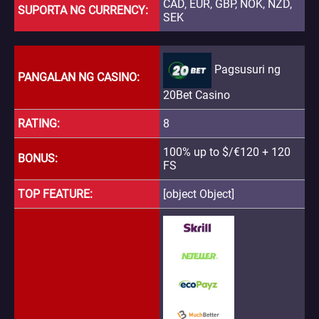
CAD, EUR, GBP, NOK, NZD,
SUPORTA NG CURRENCY
SEK
Pagsusuri ng
PANGALAN NG CASINO
20Bet Casino
RATING
8
100% up to $/€120 + 120
BONUS
FS
TOP FEATURE
[object Object]