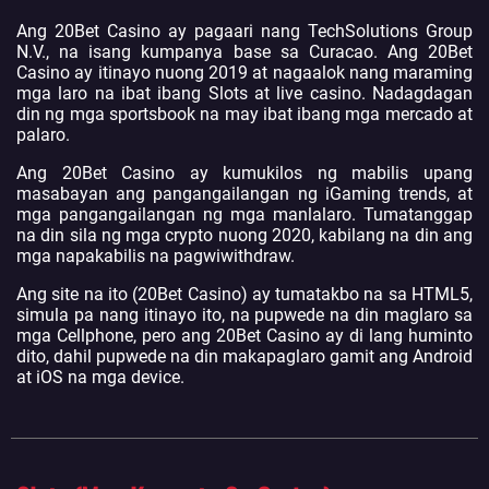
Ang 20Bet Casino ay pagaari nang TechSolutions Group
N.V., na isang kumpanya base sa Curacao. Ang 20Bet
Casino ay itinayo nuong 2019 at nagaalok nang maraming
mga laro na ibat ibang Slots at live casino. Nadagdagan
din ng mga sportsbook na may ibat ibang mga mercado at
palaro.
Ang 20Bet Casino ay kumukilos ng mabilis upang
masabayan ang pangangailangan ng iGaming trends, at
mga pangangailangan ng mga manlalaro. Tumatanggap
na din sila ng mga crypto nuong 2020, kabilang na din ang
mga napakabilis na pagwiwithdraw.
Ang site na ito (20Bet Casino) ay tumatakbo na sa HTML5,
simula pa nang itinayo ito, na pupwede na din maglaro sa
mga Cellphone, pero ang 20Bet Casino ay di lang huminto
dito, dahil pupwede na din makapaglaro gamit ang Android
at iOS na mga device.