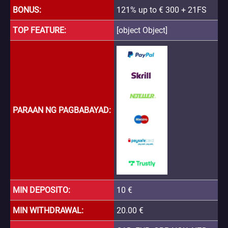
BONUS
121% up to € 300 + 21FS
TOP FEATURE
[object Object]
PARAAN NG PAGBABAYAD
MIN DEPOSITO
10 €
MIN WITHDRAWAL
20.00 €