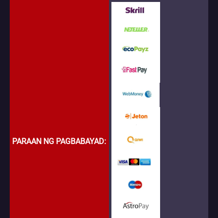
PARAAN NG PAGBABAYAD