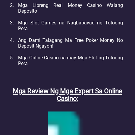
Mga Libreng Real Money Casino Walang
Deposito
Mga Slot Games na Nagbabayad ng Totoong
Pera
Ang Dami Talagang Ma Free Poker Money No
Deposit Ngayon!
Mga Online Casino na may Mga Slot ng Totoong
Pera
Mga Review Ng Mga Expert Sa Online
Casino