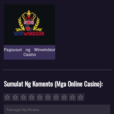
Pagsusuri ng Winwindsor
Casino
Sumulat Ng Komento (Mga Online Casino)