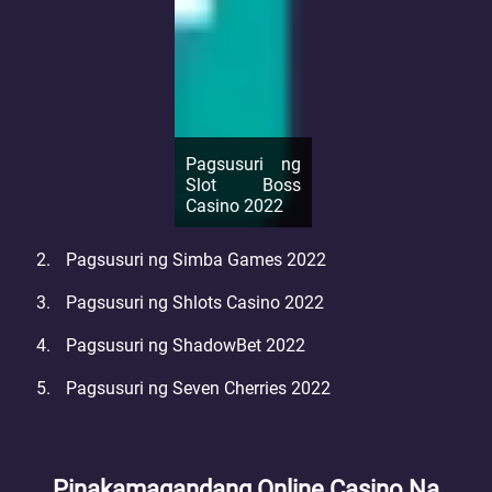
Pagsusuri ng
Slot Boss
Casino 2022
Pagsusuri ng Simba Games 2022
Pagsusuri ng Shlots Casino 2022
Pagsusuri ng ShadowBet 2022
Pagsusuri ng Seven Cherries 2022
Pinakamagandang Online Casino Na