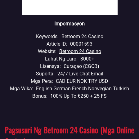
Impormasyon
Keywords
Betroom 24 Casino
Article ID
00001593
Website
Betroom 24 Casino
Lahat Ng Laro
3000+
Lisensya
Curaçao (CGCB)
Suporta
24/7 Live Chat Email
Mga Pera
CAD EUR NOK TRY USD
Mga Wika
English German French Norwegian Turkish
Bonus
100% Up To €250 + 25 FS
Pagsusuri Ng Betroom 24 Casino (Mga Online