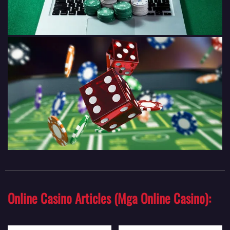
Online Casino Articles (Mga Online Casino)