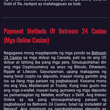
Gold of Ra Jackpot ay matatagpuan sa loob.
Payment Methods Of Betroom 24 Casino
(Mga Online Casino)
Nagagawa mong magdeposito ng mga pondo sa
Betroom
24 Casino
sa mga dolyar ng Canada, pati na rin ang US
dolyar at tatlong iba pang mga pera. Sinusuportahan din
ang mga Cryptocurrency sa anyo ng Bitcoin, Ethereum,
Ripple at Litecoin. Gayunpaman, upang makagawa ng
isang hindi crypto na deposito, maaari mong gamitin ang
isa sa ilang mga paraan ng pagbabayad. Kasama muna
rito ang Visa, Mastercard at Trustly. Kung mas gusto mo
ang mga e-wallet, maaari kang gumawa ng mga deposito
sa pamamagitan ng Neteller, ecoPayz o Skrill. Ang Interac
Online ay isa pang sinusuportahang paraan ng
pagbabayad sa Betroom 24 Casino, tulad ng Instadebit at
Neosurf. Ang minimum na pangkalahatang deposito ay