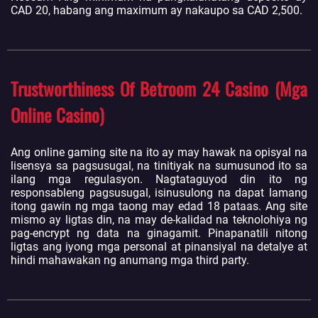
CAD 20, habang ang maximum ay nakaupo sa CAD 2,500.
Trustworthiness Of Betroom 24 Casino (Mga
Online Casino)
Ang online gaming site na ito ay may hawak na opisyal na
lisensya sa pagsusugal, na tinitiyak na sumusunod ito sa
ilang mga regulasyon. Nagtataguyod din ito ng
responsableng pagsusugal, isinusulong na dapat lamang
itong gawin ng mga taong may edad 18 pataas. Ang site
mismo ay ligtas din, na may de-kalidad na teknolohiya ng
pag-encrypt ng data na ginagamit. Pinapanatili nitong
ligtas ang iyong mga personal at pinansiyal na detalye at
hindi mahawakan ng anumang mga third party.