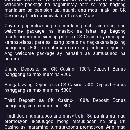
welcome package na naghihintay para sa mga bagong
manlalaro sa pag-sign up, ngunit ang mga lalaki sa CK
Casino ay hindi naniniwala na 'Less is More.'
Gaya ng ipinaliwanag sa madaling sabi sa itaas, ang
welcome package na inaalok sa lahat ng bagong
manlalaro na nag-sign-up para sa CK Casino ay magiging
karapat-dapat para sa isang bonus na nagkakahalaga ng
hanggang €800, na nahahati sa unang tatlong deposito.
Ang welcome package ay hahatiin sa sumusunod na
paraan:
Unang Deposito sa CK Casino- 100% Deposit Bonus
hanggang sa maximum na €200
Pangalawang Deposito sa CK Casino- 50% Deposit Bonus
hanggang sa maximum na €300
Third Deposit sa CK Casino- 100% Deposit Bonus
hanggang sa maximum na €300
Hindi doon nagtatapos ang gravy train. Sa pahina ng mga
promosyon, ikalulugod mong matuklasan na ang CK
Casino ay maraming tumatakbong promosyon. Ang mga