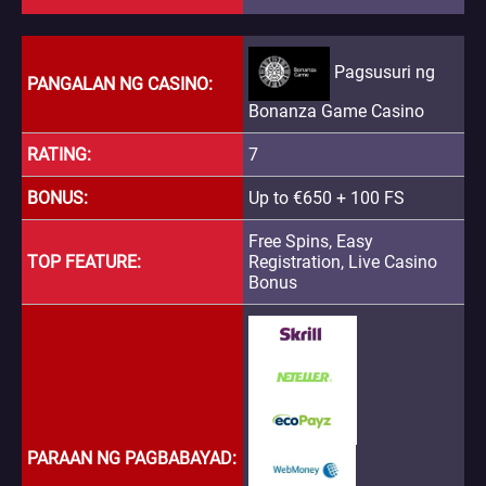
Pagsusuri ng
PANGALAN NG CASINO
Bonanza Game Casino
RATING
7
BONUS
Up to €650 + 100 FS
Free Spins, Easy
TOP FEATURE
Registration, Live Casino
Bonus
PARAAN NG PAGBABAYAD