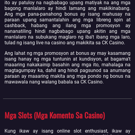
ito ay patuloy na nagbabago upang matiyak na ang mga
bagong manlalaro ay hindi lamang ang makikinabang.
Ang mga pana-panahong bonus ay isang mahusay na
paraan upang samantalahin ang mga libreng spin at
cashback, habang ang ilang mga promosyon ay
nananatiling hindi nagbabago upang akitin ang mga
manlalaro na subukang maglaro ng iba't ibang mga laro,
tulad ng isang live na casino ang makikita sa CK Casino.
Ang lahat ng mga promosyon at bonus ay may kasamang
isang hanay ng mga tuntunin at kundisyon, at bagama't
maaaring nakakainip basahin ang mga ito, mahalaga na
magtagumpay ka, dahil ang hindi pagsunod sa anumang
paraan ay maaaring makita ang mga pondo ng bonus na
mawawala nang walang babala sa CK Casino.
Mga Slots (Mga Komento Sa Casino)
Kung ikaw ay isang online slot enthusiast, ikaw ay