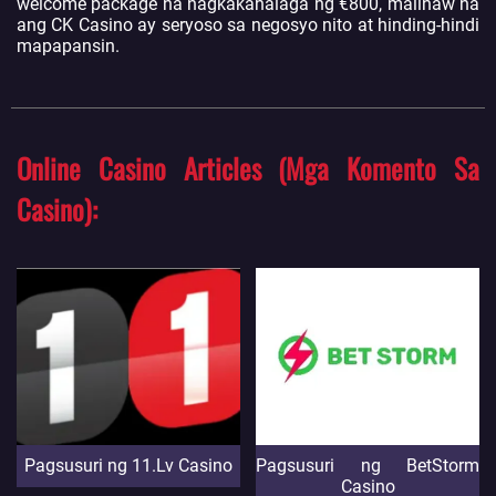
welcome package na nagkakahalaga ng €800, malinaw na
ang CK Casino ay seryoso sa negosyo nito at hinding-hindi
mapapansin.
Online Casino Articles (Mga Komento Sa
Casino)
Pagsusuri ng 11.Lv Casino
Pagsusuri ng BetStorm
Casino