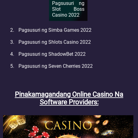
Pagsusuri ng
Slot Boss
Casino 2022
Pagsusuri ng Simba Games 2022
Pagsusuri ng Shlots Casino 2022
Pagsusuri ng ShadowBet 2022
Pagsusuri ng Seven Cherries 2022
Pinakamagandang Online Casino Na
Software Providers