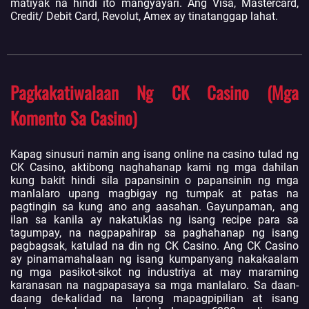
matiyak na hindi ito mangyayari. Ang Visa, Mastercard,
Credit/ Debit Card, Revolut, Amex ay tinatanggap lahat.
Pagkakatiwalaan Ng CK Casino (Mga
Komento Sa Casino)
Kapag sinusuri namin ang isang online na casino tulad ng
CK Casino, aktibong naghahanap kami ng mga dahilan
kung bakit hindi sila papansinin o papansinin ng mga
manlalaro upang magbigay ng tumpak at patas na
pagtingin sa kung ano ang aasahan. Gayunpaman, ang
ilan sa kanila ay nakatuklas ng isang recipe para sa
tagumpay, na nagpapahirap sa paghahanap ng isang
pagbagsak, katulad na din ng CK Casino. Ang CK Casino
ay pinamamahalaan ng isang kumpanyang nakakaalam
ng mga pasikot-sikot ng industriya at may maraming
karanasan na nagpapasaya sa mga manlalaro. Sa daan-
daang de-kalidad na larong mapagpipilian at isang