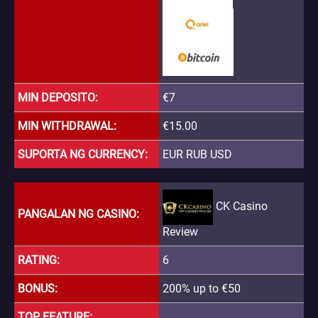
MIN DEPOSITO
€7
MIN WITHDRAWAL
€15.00
SUPORTA NG CURRENCY
EUR RUB USD
CK Casino
PANGALAN NG CASINO
Review
RATING
6
BONUS
200% up to €50
TOP FEATURE