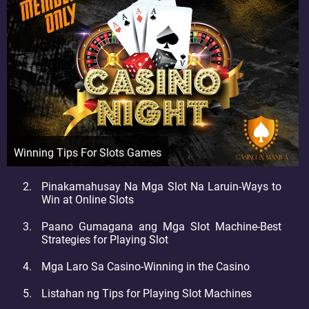
Winning Tips For Slots Games
Pinakamahusay Na Mga Slot Na Laruin-Ways to
Win at Online Slots
Paano Gumagana ang Mga Slot Machine-Best
Strategies for Playing Slot
Mga Laro Sa Casino-Winning in the Casino
Listahan ng Tips for Playing Slot Machines