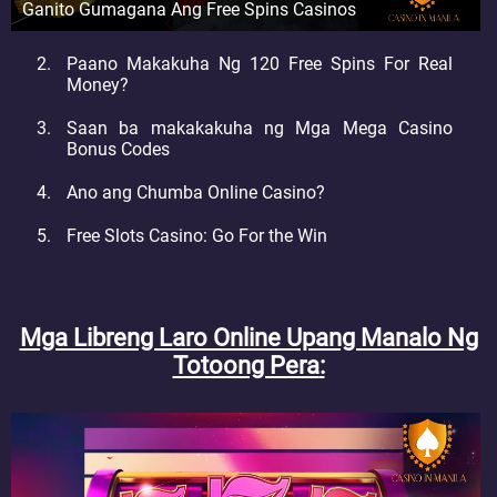
Ganito Gumagana Ang Free Spins Casinos
Paano Makakuha Ng 120 Free Spins For Real
Money?
Saan ba makakakuha ng Mga Mega Casino
Bonus Codes
Ano ang Chumba Online Casino?
Free Slots Casino: Go For the Win
Mga Libreng Laro Online Upang Manalo Ng
Totoong Pera