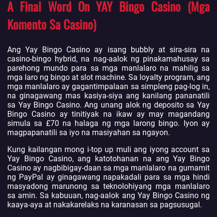
A Final Word On YAY Bingo Casino (Mga
Komento Sa Casino)
Ang Yay Bingo Casino ay isang bubbly at sira-sira na
casino-bingo hybrid, na nag-aalok ng pinakamahusay sa
parehong mundo para sa mga manlalaro na mahilig sa
mga laro ng bingo at slot machine. Sa loyalty program, ang
mga manlalaro ay gagantimpalaan sa simpleng pag-log in,
na ginagawang mas kasiya-siya ang kanilang pananatili
sa Yay Bingo Casino. Ang unang alok ng deposito sa Yay
Bingo Casino ay tinitiyak na ikaw ay may magandang
simula sa £70 na halaga ng mga larong bingo. Iyon ay
magpapanatili sa iyo na masiyahan sa ngayon.
Kung kailangan mong i-top up muli ang iyong account sa
Yay Bingo Casino, ang katotohanan na ang Yay Bingo
Casino ay nagbibigay-daan sa mga manlalaro na gumamit
ng PayPal ay ginagawang napakadali para sa mga hindi
masyadong marunong sa teknolohiyang mga manlalaro
sa amin. Sa kabuuan, nag-aalok ang Yay Bingo Casino ng
kaaya-aya at nakakarelaks na karanasan sa pagsusugal.