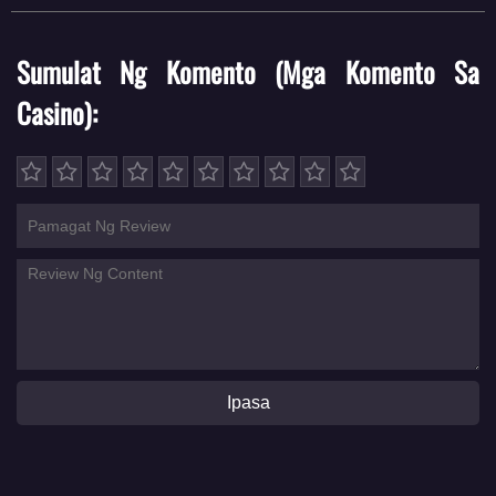
Sumulat Ng Komento (Mga Komento Sa
Casino)
Ipasa