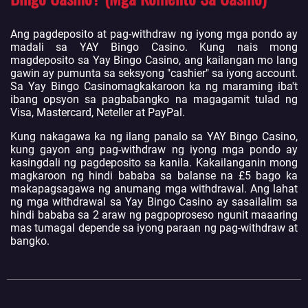
Ang pagdeposito at pag-withdraw ng iyong mga pondo ay
madali sa YAY Bingo Casino. Kung nais mong
magdeposito sa Yay Bingo Casino, ang kailangan mo lang
gawin ay pumunta sa seksyong "cashier" sa iyong account.
Sa Yay Bingo Casinomagkakaroon ka ng maraming iba't
ibang opsyon sa pagbabangko na magagamit tulad ng
Visa, Mastercard, Neteller at PayPal.
Kung nakagawa ka ng ilang panalo sa YAY Bingo Casino,
kung gayon ang pag-withdraw ng iyong mga pondo ay
kasingdali ng pagdeposito sa kanila. Kakailanganin mong
magkaroon ng hindi bababa sa balanse na £5 bago ka
makapagsagawa ng anumang mga withdrawal. Ang lahat
ng mga withdrawal sa Yay Bingo Casino ay sasailalim sa
hindi bababa sa 2 araw ng pagpoproseso ngunit maaaring
mas tumagal depende sa iyong paraan ng pag-withdraw at
bangko.