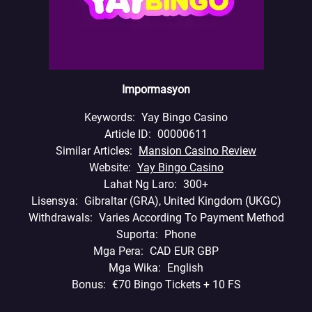
Impormasyon
Keywords
Yay Bingo Casino
Article ID
00000611
Similar Articles
Mansion Casino Review
Website
Yay Bingo Casino
Lahat Ng Laro
300+
Lisensya
Gibraltar (GRA), United Kingdom (UKGC)
Withdrawals
Varies According To Payment Method
Suporta
Phone
Mga Pera
CAD EUR GBP
Mga Wika
English
Bonus
€70 Bingo Tickets + 10 FS