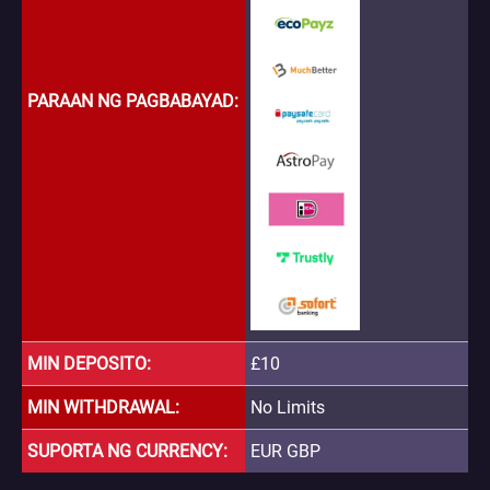
PARAAN NG PAGBABAYAD
MIN DEPOSITO
£10
MIN WITHDRAWAL
No Limits
SUPORTA NG CURRENCY
EUR GBP