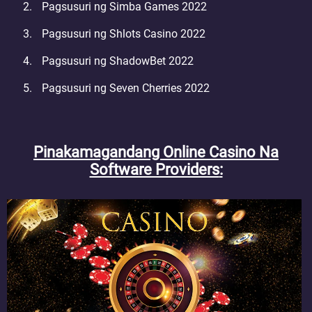
Pagsusuri ng Simba Games 2022
Pagsusuri ng Shlots Casino 2022
Pagsusuri ng ShadowBet 2022
Pagsusuri ng Seven Cherries 2022
Pinakamagandang Online Casino Na
Software Providers