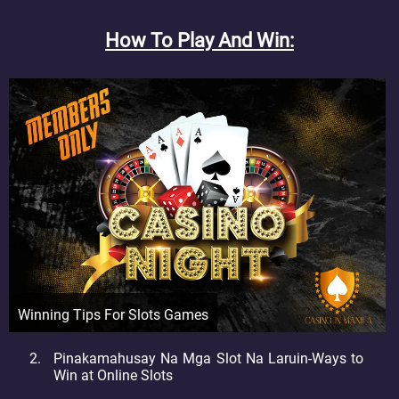
How To Play And Win
Winning Tips For Slots Games
Pinakamahusay Na Mga Slot Na Laruin-Ways to
Win at Online Slots