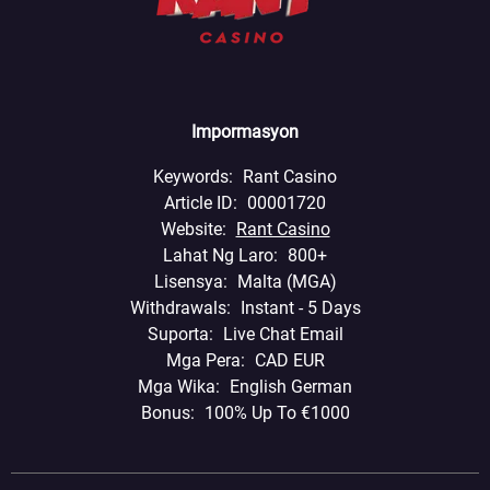
Impormasyon
Keywords
Rant Casino
Article ID
00001720
Website
Rant Casino
Lahat Ng Laro
800+
Lisensya
Malta (MGA)
Withdrawals
Instant - 5 Days
Suporta
Live Chat Email
Mga Pera
CAD EUR
Mga Wika
English German
Bonus
100% Up To €1000