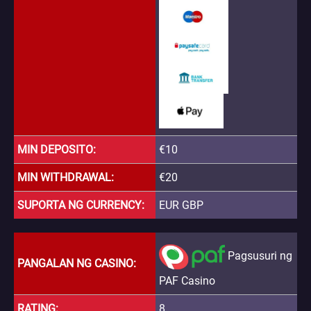
MIN DEPOSITO
€10
MIN WITHDRAWAL
€20
SUPORTA NG CURRENCY
EUR GBP
Pagsusuri ng
PANGALAN NG CASINO
PAF Casino
RATING
8