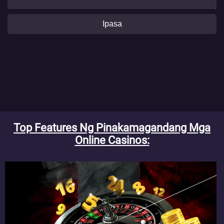
Ipasa
Top Features Ng Pinakamagandang Mga
Online Casinos