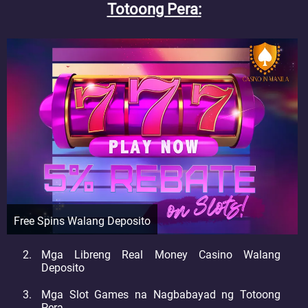
Totoong Pera
Free Spins Walang Deposito
Mga Libreng Real Money Casino Walang
Deposito
Mga Slot Games na Nagbabayad ng Totoong
Pera