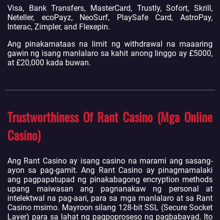
Visa, Bank Transfers, MasterCard, Trustly, Sofort, Skrill,
Neteller, ecoPayz, NeoSurf, PlaySafe Card, AstroPay,
Interac, Zimpler, and Flexepin.
Ang pinakamataas na limit ng withdrawal na maaaring
gawin ng isang manlalaro sa kahit anong linggo ay £5000,
at £20,000 kada buwan.
Trustworthiness Of Rant Casino (Mga Online
Casino)
Ang Rant Casino ay isang casino na marami ang sasang-
ayon sa pag-gamit. Ang Rant Casino ay pinagmamalaki
ang pagpapatupad ng pinakabagong encryption methods
upang maiwasan ang pagnanakaw ng personal at
intelektwal na pag-aari, para sa mga manlalaro at sa Rant
Casino msimo. Mayroon silang 128-bit SSL (Secure Socket
Layer) para sa lahat ng pagpoproseso ng pagbabayad. Ito