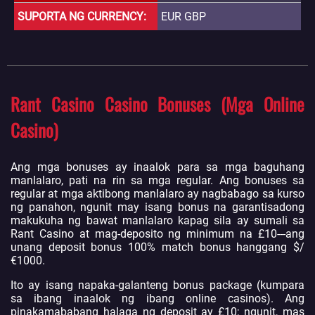
SUPORTA NG CURRENCY
EUR GBP
Rant Casino Casino Bonuses (Mga Online
Casino)
Ang mga bonuses ay inaalok para sa mga baguhang
manlalaro, pati na rin sa mga regular. Ang bonuses sa
regular at mga aktibong manlalaro ay nagbabago sa kurso
ng panahon, ngunit may isang bonus na garantisadong
makukuha ng bawat manlalaro kapag sila ay sumali sa
Rant Casino at mag-deposito ng minimum na £10---ang
unang deposit bonus 100% match bonus hanggang $/
€1000.
Ito ay isang napaka-galanteng bonus package (kumpara
sa ibang inaalok ng ibang online casinos). Ang
pinakamababang halaga ng deposit ay £10; ngunit, mas