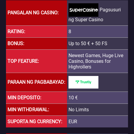
Pagsusuri
PANGALAN NG CASINO
ng Super Casino
RATING
8
BONUS
Up to 50 € + 50 FS
Newest Games, Huge Live
TOP FEATURE
Casino, Bonuses for
Highrollers
PARAAN NG PAGBABAYAD
MIN DEPOSITO
10 €
MIN WITHDRAWAL
No Limits
SUPORTA NG CURRENCY
EUR