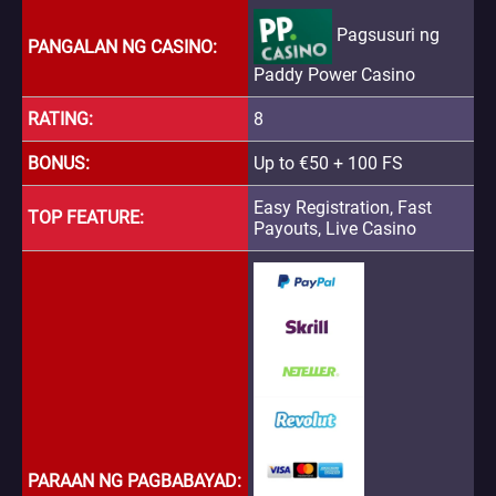
Pagsusuri ng
PANGALAN NG CASINO
Paddy Power Casino
RATING
8
BONUS
Up to €50 + 100 FS
Easy Registration, Fast
TOP FEATURE
Payouts, Live Casino
PARAAN NG PAGBABAYAD